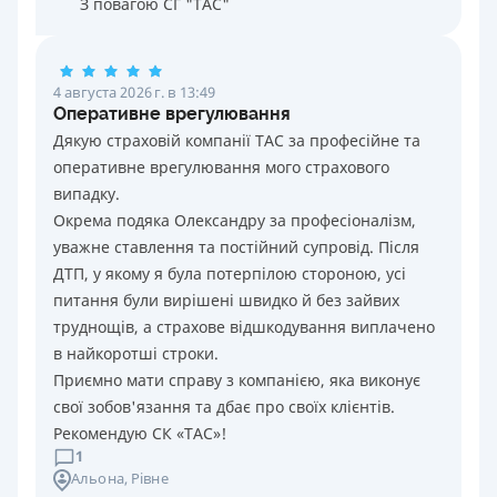
З повагою СГ "ТАС"
4 августа 2026 г. в 13:49
Оперативне врегулювання
Дякую страховій компанії ТАС за професійне та
оперативне врегулювання мого страхового
випадку.
Окрема подяка Олександру за професіоналізм,
уважне ставлення та постійний супровід. Після
ДТП, у якому я була потерпілою стороною, усі
питання були вирішені швидко й без зайвих
труднощів, а страхове відшкодування виплачено
в найкоротші строки.
Приємно мати справу з компанією, яка виконує
свої зобов'язання та дбає про своїх клієнтів.
Рекомендую СК «ТАС»!
1
Альона
, Рівне