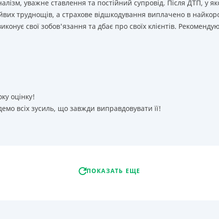
лізм, уважне ставлення та постійний супровід. Після ДТП, у як
йвих труднощів, а страхове відшкодування виплачено в найкор
иконує свої зобов'язання та дбає про своїх клієнтів. Рекоменду
оку оцінку!
емо всіх зусиль, що завжди виправдовувати її!
ПОКАЗАТЬ ЕЩЕ