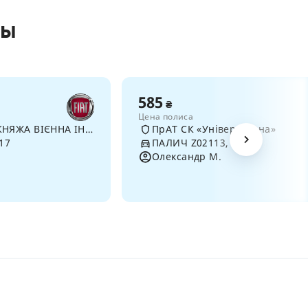
сы
585
₴
Цена полиса
ПрАТ "УСК "КНЯЖА ВІЄННА ІНШУРАНС ГРУП"
ПрАТ СК «Універсальна»
017
ПАЛИЧ Z02113, 2022
Олександр М.