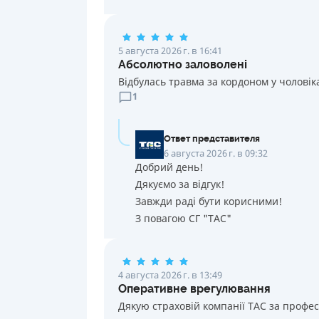
5 августа 2026 г. в 16:41
Абсолютно заловолені
Відбулась травма за кордоном у чоловік
1
Ответ представителя
6 августа 2026 г. в 09:32
Добрий день!
Дякуємо за відгук!
Завжди раді бути корисними!
З повагою СГ "ТАС"
4 августа 2026 г. в 13:49
Оперативне врегулювання
Дякую страховій компанії ТАС за профе