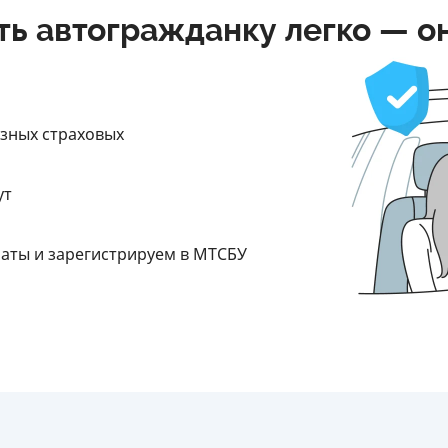
ть автогражданку легко — о
азных страховых
ут
латы и зарегистрируем в МТСБУ