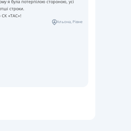
ому я була потерпілою стороною, усі
отші строки.
ю СК «ТАС»!
Альона
, Рівне