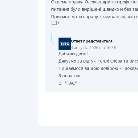
Окрема подяка Олександру за професіона
питання були вирішені швидко й без за
Приємно мати справу з компанією, яка в
1
Ответ представителя
4 августа 2026 г. в 16:38
Добрий день!
Дякуємо за відгук, теплі слова та вис
Пишаємося вашою довірою - і доклад
З повагою
СГ "ТАС"