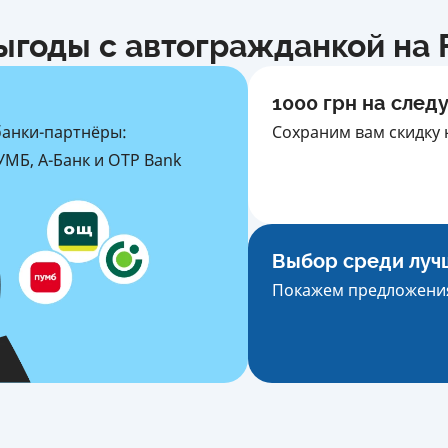
ыгоды с автогражданкой на F
1000 грн на след
банки-партнёры:
Сохраним вам скидку 
МБ, А-Банк и OTP Bank
Выбор среди луч
Покажем предложения