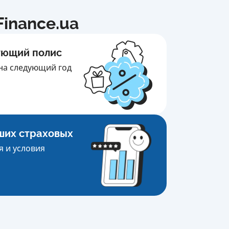
inance.ua
ующий полис
на следующий год
ших страховых
 и условия