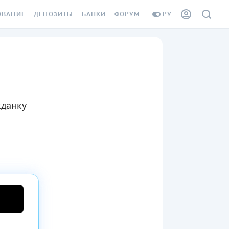
ОВАНИЕ
ДЕПОЗИТЫ
БАНКИ
ФОРУМ
РУ
ВСЕ ДЕПОЗИТЫ
ВСЕ БАНКИ
ВАНИЕ ЖИЛЬЯ ОТ
ДЕПОЗИТЫ В USD
ОТЗЫВЫ О БАНКАХ
И ШАХЕДОВ
ДЕПОЗИТЫ В EUR
МИКРОФИНАНСОВЫЕ
АХОВКА ЗАГРАНИЦУ
ОРГАНИЗАЦИИ
БОНУС К ДЕПОЗИТАМ
жданку
ОТЗЫВЫ ОБ МФО
УСЛОВИЯ АКЦИИ
Я КАРТА
ВОПРОСЫ И ОТВЕТЫ
ОННАЯ ВИНЬЕТКА
ДЕПОЗИТНЫЙ КАЛЬКУЛЯТОР
Я СОТРУДНИКОВ
ПУТЕВОДИТЕЛИ ПО
SSISTANCE
СБЕРЕЖЕНИЯМ
ВАНИЕ ОТ
ТНЫХ СЛУЧАЕВ