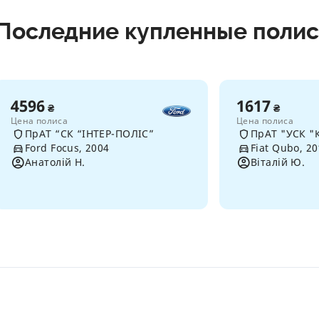
Последние купленные поли
4596
1617
₴
₴
Цена полиса
Цена полиса
ПрАТ “СК “ІНТЕР-ПОЛІС”
Ford Focus, 2004
Fiat Qubo, 2
Анатолій Н.
Віталій Ю.