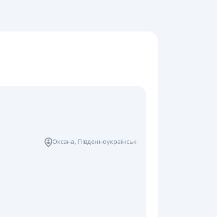
Оксана
, Південноукраїнськ