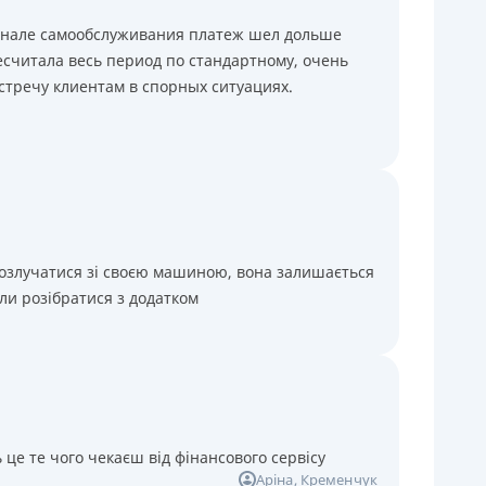
минале самообслуживания платеж шел дольше
считала весь период по стандартному, очень
стречу клиентам в спорных ситуациях.
розлучатися зі своєю машиною, вона залишається
ли розібратися з додатком
 це те чого чекаєш від фінансового сервісу
Аріна
, Кременчук