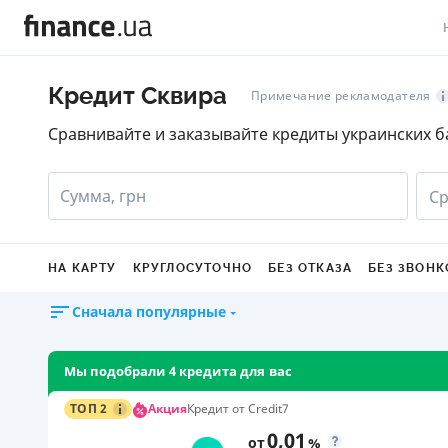
В
Кредит Сквира
Примечание рекламодателя
В
Сравнивайте и заказывайте кредиты украинских б
Л
Сумма, грн
Ср
А
Н
НА КАРТУ
КРУГЛОСУТОЧНО
БЕЗ ОТКАЗА
БЕЗ ЗВОНК
С
Сначала популярные
П
Т
Мы подобрали 4 кредита для вас
Р
Акция
ТОП 2
Кредит от Credit7
0,01
от
%