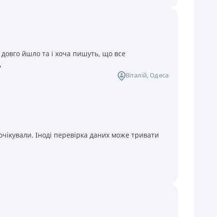
 довго йшло та і хоча пишуть, що все
ь
Віталій
, Одеса
чікували. Іноді перевірка даних може тривати