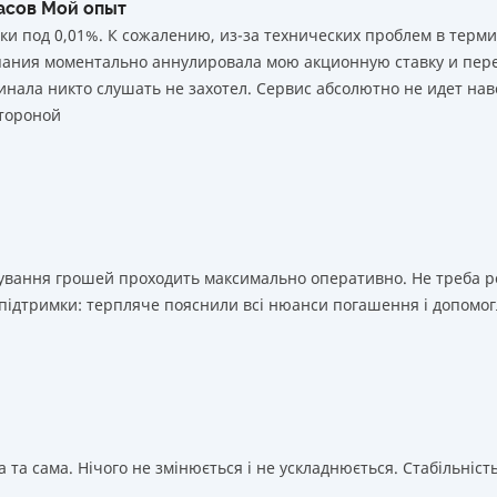
часов Мой опыт
ки под 0,01%. К сожалению, из-за технических проблем в тер
мпания моментально аннулировала мою акционную ставку и пере
нала никто слушать не захотел. Сервис абсолютно не идет нав
тороной
ахування грошей проходить максимально оперативно. Не треба 
 підтримки: терпляче пояснили всі нюанси погашення і допомог
 та сама. Нічого не змінюється і не ускладнюється. Стабільність