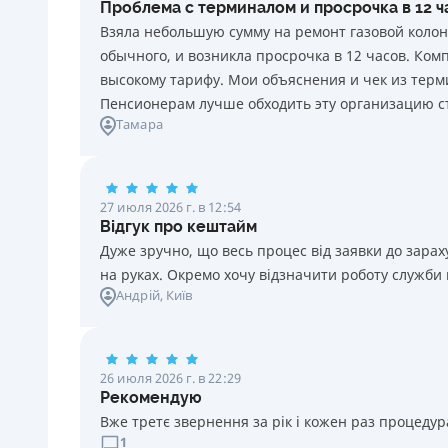
Проблема с терминалом и просрочка в 12 
каждый день нарушения. Штраф не начисляется и не
Взяла небольшую сумму на ремонт газовой колон
уплачивается в течение 3 (трех) календарных дней
обычного, и возникла просрочка в 12 часов. Ко
подряд после окончания срока уплаты
высокому тарифу. Мои объяснения и чек из терми
соответствующего платежа, если Потребитель в этот
Пенсионерам лучше обходить эту организацию с
срок оплатит задолженность по кредиту.
Тамара
Требуемые документы
Паспорт
,
ИНН
Возраст
27 июля 2026 г. в 12:54
18 - 70 лет
Відгук про кештайм
Дуже зручно, що весь процес від заявки до зар
на руках. Окремо хочу відзначити роботу служби
Андрій
, Київ
26 июля 2026 г. в 22:29
Рекомендую
Вже третє звернення за рік і кожен раз процедура
1