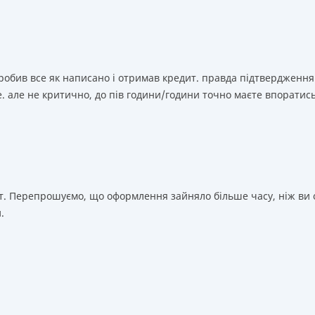
зробив все як написано і отримав кредит. правда підтвердження
. але не критично, до пів години/години точно маєте впоратис
т. Перепрошуємо, що оформлення зайняло більше часу, ніж ви о
.