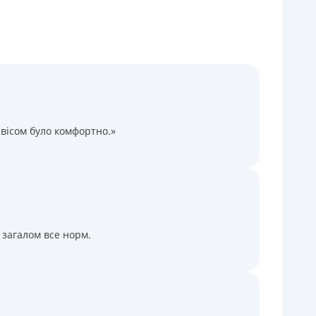
Через терминалы Приватбанка
Через терминалы самообслуживания
ицензия НБУ
ицензия переоформлена 14.03.2024 г.
ся информация о кредите
вісом було комфортно.»
 загалом все норм.