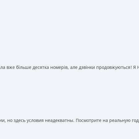
а вже більше десятка номерів, але дзвінки продовжуються! Я НІ
, но здесь условия неадекватны. Посмотрите на реальную годо