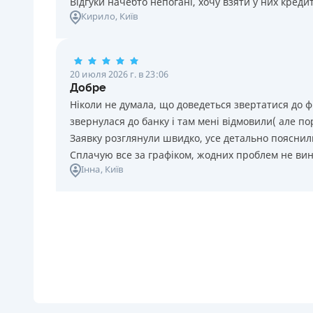
Відгуки начебто непогані, хочу взяти у них креди
Кирило
, Київ
20 июля 2026 г. в 23:06
Добре
Ніколи не думала, що доведеться звертатися до ф
звернулася до банку і там мені відмовили( але п
Заявку розглянули швидко, усе детально пояснили
Сплачую все за графіком, жодних проблем не ви
Інна
, Київ