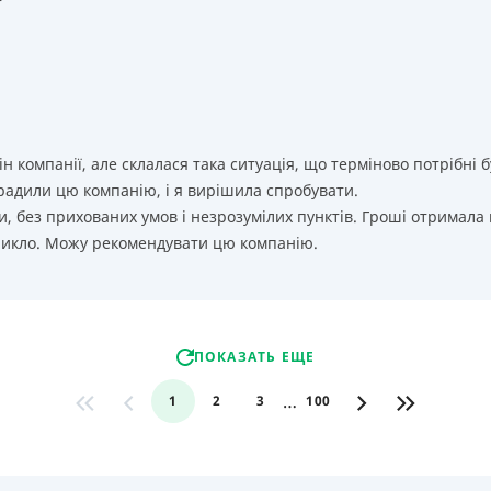
т
ін компанії, але склалася така ситуація, що терміново потрібн
орадили цю компанію, і я вирішила спробувати.
, без прихованих умов і незрозумілих пунктів. Гроші отримала
никло. Можу рекомендувати цю компанію.
ПОКАЗАТЬ ЕЩЕ
…
1
2
3
100