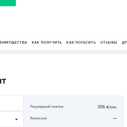
ЕЖЕМЕСЯЧНЫЙ ОБЗОР
ПУТЕВО
КЕШБЭКА
СТРАХО
ПУТЕВОДИТЕЛИ ПО
ВСЕ СТ
БАНКОВСКИМ КАРТАМ
СТРАХО
ЕИМУЩЕСТВА
КАК ПОЛУЧИТЬ
КАК ПОГАСИТЬ
ОТЗЫВЫ
Д
ОТЗЫВЫ
КОМПАН
ДОСТАВ
КОНТАК
ит
306
Регулярный платеж
₴/мес.
5000 до 750000
—
Комиссия