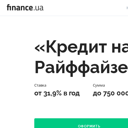
В
В
«Кредит н
Л
А
Райффайзе
Н
С
Ставка
Сумма
П
от 31,9% в год
до 750 00
Т
Р
ОФОРМИТЬ