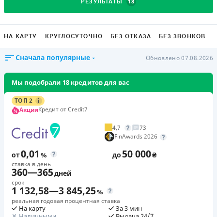
18
РЕЗУЛЬТАТЫ
НА КАРТУ
КРУГЛОСУТОЧНО
БЕЗ ОТКАЗА
БЕЗ ЗВОНКОВ
Сначала популярные
Обновлено 07.08.2026
Мы подобрали 18 кредитов для вас
ТОП 2
Кредит от Credit7
Акция
4,7
73
FinAwards 2026
0,01
50 000
от
%
до
₴
ставка в день
360
—
365
дней
срок
1 132,58
—
3 845,25
%
реальная годовая процентная ставка
На карту
За 3 мин
Наличными
Выдача 24/7