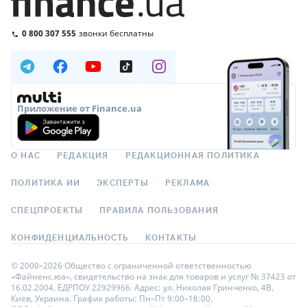
0 800 307 555
звонки бесплатны
Приложение от Finance.ua
О НАС
РЕДАКЦИЯ
РЕДАКЦИОННАЯ ПОЛИТИКА
ПОЛИТИКА ИИ
ЭКСПЕРТЫ
РЕКЛАМА
СПЕЦПРОЕКТЫ
ПРАВИЛА ПОЛЬЗОВАНИЯ
КОНФИДЕНЦИАЛЬНОСТЬ
КОНТАКТЫ
© 2000–2026 Общество с ограниченной ответственностью
«Файненс.юа», свидетельство на знак для товаров и услуг № 37423 от
16.02.2004, ЕДРПОУ 22929966. Адрес: ул. Николая Гринченко, 4В,
Киев, Украина. График работы: Пн–Пт 9:00–18:00.