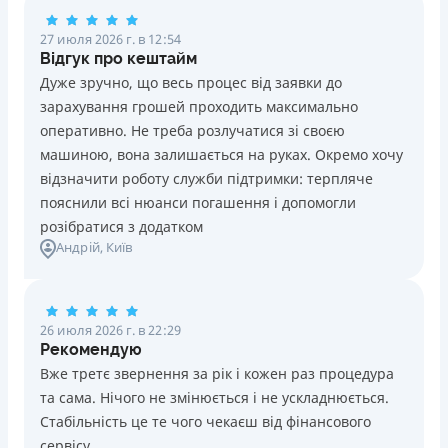
необходимость общения с контакт-центром)
27 июля 2026 г. в 12:54
Срок пользования кредитным лимитом не ограничен
Відгук про кештайм
при своевременном обслуживании (срок кредитной
Дуже зручно, що весь процес від заявки до
линии — 5 лет с возможностью пролонгации)
зарахування грошей проходить максимально
Можно использовать лимит на любые
оперативно. Не треба розлучатися зі своєю
потребительские нужды
машиною, вона залишається на руках. Окремо хочу
Недостатки
відзначити роботу служби підтримки: терпляче
Нет программы лояльности для постоянных клиентов
пояснили всі нюанси погашення і допомогли
Нет кредита для юрлиц (ФОП)
розібратися з додатком
Андрій
, Київ
Нет круглосуточной поддержки
по телефону, в Viber,
Telegram, Facebook
Погашение
26 июля 2026 г. в 22:29
Онлайн (через сайт или интернет-банкинг)
Рекомендую
Через терминалы самообслуживания
Вже третє звернення за рік і кожен раз процедура
Лицензия НБУ
та сама. Нічого не змінюється і не ускладнюється.
переоформлена НБУ 14.03.2024
Стабільність це те чого чекаєш від фінансового
Вся информация о кредите
сервісу