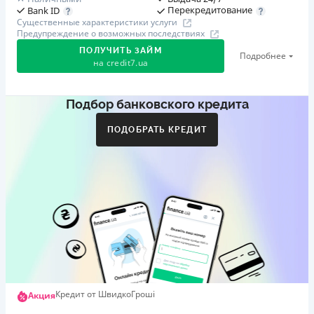
Перекредитование
Bank ID
Существенные характеристики услуги
Предупреждение о возможных последствиях
ПОЛУЧИТЬ ЗАЙМ
Подробнее
на
credit7.ua
Подбор банковского кредита
Акция: «Кешбэк за друга»
Клиент делится реферальной ссылкой с другом. Когда
ПОДОБРАТЬ КРЕДИТ
друг регистрируется и получает первый кредит (от
1000 грн), клиент автоматически получает 400 грн
кешбэка. Акция действует до 10.12.2026
🥉 Бронза FinAwards 2026
Бронзовый призер FinAwards 2026 «Лучшая программа
лояльности»
Первый займ
от 0,01%/день до 30 000 ₴
Повторный займ
Кредит от ШвидкоГроші
Акция
от 0,95%/день до 50 000 ₴