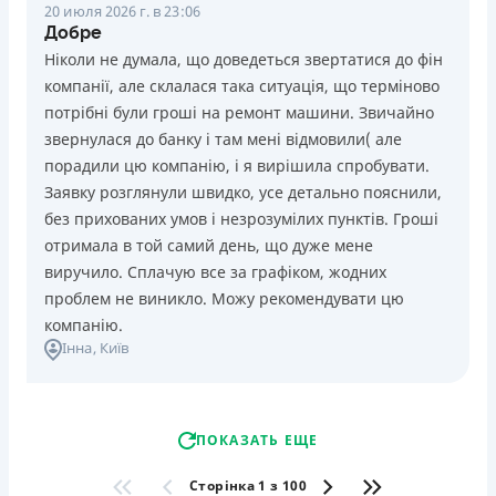
20 июля 2026 г. в 23:06
Добре
Ніколи не думала, що доведеться звертатися до фін
компанії, але склалася така ситуація, що терміново
потрібні були гроші на ремонт машини. Звичайно
звернулася до банку і там мені відмовили( але
порадили цю компанію, і я вирішила спробувати.
Заявку розглянули швидко, усе детально пояснили,
без прихованих умов і незрозумілих пунктів. Гроші
отримала в той самий день, що дуже мене
виручило. Сплачую все за графіком, жодних
проблем не виникло. Можу рекомендувати цю
компанію.
Інна
, Київ
ПОКАЗАТЬ ЕЩЕ
Сторінка 1 з 100