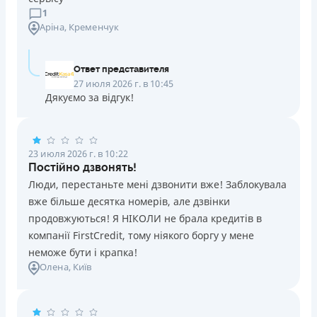
1
Аріна
, Кременчук
Подробнее
ПОЛУЧИТЬ ЗАЙМ
Ответ представителя
27 июля 2026 г. в 10:45
Дякуємо за відгук!
23 июля 2026 г. в 10:22
Постійно дзвонять!
Люди, перестаньте мені дзвонити вже! Заблокувала
вже більше десятка номерів, але дзвінки
продовжуються! Я НІКОЛИ не брала кредитів в
компанії FirstCredit, тому ніякого боргу у мене
неможе бути і крапка!
Олена
, Київ