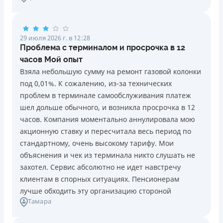
Возраст
Онлайн (через сайт или интернет-банкинг)
18 - 65 лет
Через терминалы самообслуживания
Через терминалы Приватбанка
Ежемесячная комиссия
29 июля 2026 г. в 12:28
Лицензия НБУ
от 0%
Проблема с терминалом и просрочка в 12
Лицензия переоформлена 27.03.2024 г.
часов Мой опыт
Преимущества
Взяла небольшую сумму на ремонт газовой колонки
Вся информация о кредите
Виртуальная карта и кредитный лимит (с кредитным
под 0,01%. К сожалению, из-за технических
лимитом значительно большим, чем у конкурентов)
проблем в терминале самообслуживания платеж
Бесплатное снятие кредитных средств в любом
Подробнее
ПОЛУЧИТЬ ЗАЙМ
шел дольше обычного, и возникла просрочка в 12
бесконтактном банкомате Украины (сумма операций
часов. Компания моментально аннулировала мою
и их количество не ограничены)
акционную ставку и пересчитала весь период по
Бесплатный перевод кредитных средств с Pluscard на
стандартному, очень высокому тарифу. Мои
любую карту другого банка (операция осуществляется
объяснения и чек из терминала никто слушать не
мгновенно через приложение)
захотел. Сервис абсолютно не идет навстречу
Максимальный кредитный лимит сразу при
клиентам в спорных ситуациях. Пенсионерам
оформлении карты (до 50 000 грн при
лучше обходить эту организацию стороной
соответствующем уровне дохода)
Тамара
Удобное приложение для оформления и управления
платёжной картой и кредитным лимитом (отсутствует