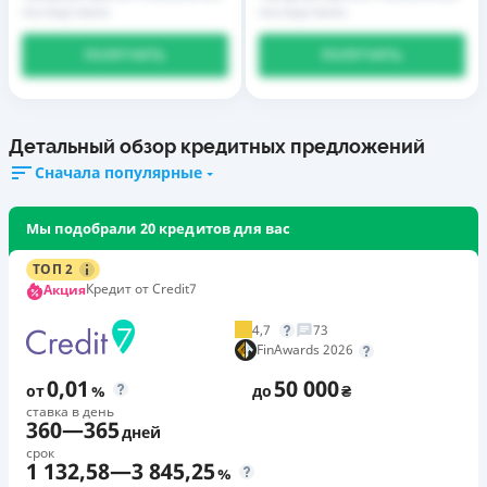
последствиях
последствиях
ПОЛУЧИТЬ
ПОЛУЧИТЬ
Детальный обзор кредитных предложений
Сначала популярные
Мы подобрали 20 кредитов для вас
ТОП 2
Кредит от Credit7
Акция
4,7
73
FinAwards 2026
0,01
50 000
от
%
до
₴
ставка в день
360
—
365
дней
срок
1 132,58
—
3 845,25
%