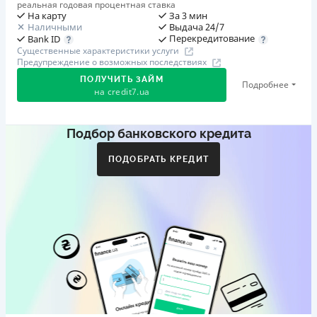
реальная годовая процентная ставка
На карту
За 3 мин
Наличными
Выдача 24/7
Перекредитование
Bank ID
Существенные характеристики услуги
Предупреждение о возможных последствиях
ПОЛУЧИТЬ ЗАЙМ
Подробнее
на
credit7.ua
Подбор банковского кредита
Акция: «Кешбэк за друга»
Клиент делится реферальной ссылкой с другом. Когда
ПОДОБРАТЬ КРЕДИТ
друг регистрируется и получает первый кредит (от
1000 грн), клиент автоматически получает 400 грн
кешбэка. Акция действует до 10.12.2026
🥉 Бронза FinAwards 2026
Бронзовый призер FinAwards 2026 «Лучшая программа
лояльности»
Первый займ
от 0,01%/день до 30 000 ₴