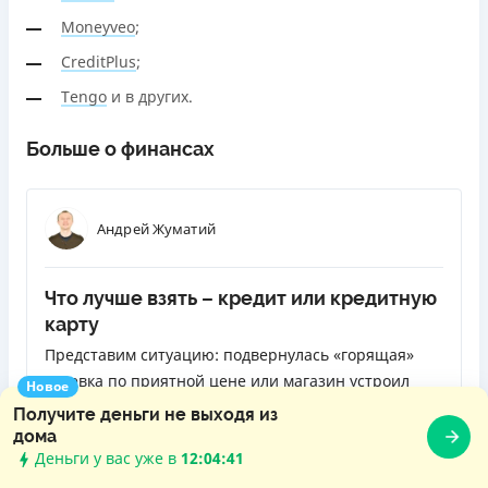
Moneyveo
;
CreditPlus
;
Tengo
и в других.
Больше о финансах
Андрей Жуматий
Что лучше взять – кредит или кредитную
карту
Представим ситуацию: подвернулась «горящая»
путевка по приятной цене или магазин устроил
Новое
распродажу отличных телевизоров, к которым вы
Получите деньги не выходя из
давно присматриваетесь, но у вас нет нужной
дома
Деньги у вас уже в
12:04:42
суммы. Одолжить у друзей или родственников не
ЧИТАТЬ ДАЛЬШЕ
получается. Как быть? Обратиться в банк за