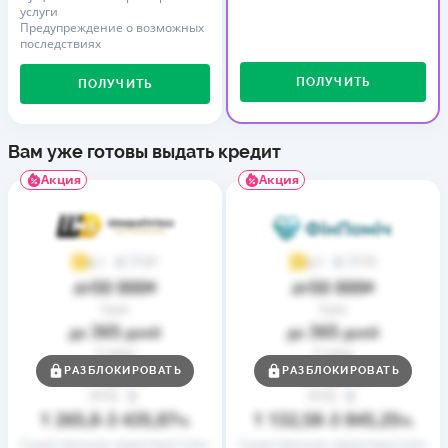
услуги
Предупреждение о возможных
последствиях
ПОЛУЧИТЬ
ПОЛУЧИТЬ
Вам уже готовы выдать кредит
Акция
Акция
37
73
4,1
4,7
50 000
50 000
до
₴
до
₴
Срок
Срок
365
365
до
дней
до
дней
Ставка
Ставка
0,01
0,01
РАЗБЛОКИРОВАТЬ
РАЗБЛОКИРОВАТЬ
от
%
от
%
РГПС
РГПС
1 265,8
3 435,87
1 132,58
3 845,25
–
%
–
%
Существенные характеристики
Существенные характеристики