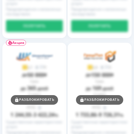
услуги
услуги
Предупреждение о возможных
Предупреждение о возможных
последствиях
последствиях
ПОЛУЧИТЬ
ПОЛУЧИТЬ
Акция
9
2
3,7
3,9
50 000
150 000
до
₴
до
₴
Срок
Срок
365
169
до
дней
до
дней
Ставка
Ставка
0,01
0,01
РАЗБЛОКИРОВАТЬ
РАЗБЛОКИРОВАТЬ
от
%
от
%
РГПС
РГПС
1 244,55
3 422,24
1 733,86
9 726,31
–
%
–
%
Существенные характеристики
Существенные характеристики
услуги
услуги
Предупреждение о возможных
Предупреждение о возможных