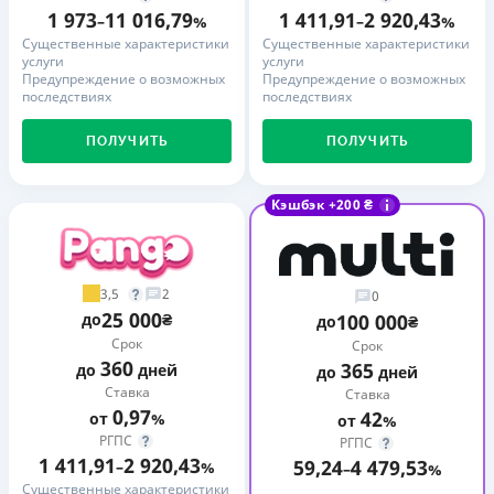
1 973
11 016,79
1 411,91
2 920,43
–
%
–
%
Существенные характеристики
Существенные характеристики
услуги
услуги
Предупреждение о возможных
Предупреждение о возможных
последствиях
последствиях
ПОЛУЧИТЬ
ПОЛУЧИТЬ
Кэшбэк +200 ₴
3,5
2
0
25 000
до
₴
100 000
до
₴
Срок
Срок
360
365
до
дней
до
дней
Ставка
Ставка
0,97
42
от
%
от
%
РГПС
РГПС
1 411,91
2 920,43
59,24
4 479,53
–
%
–
%
Существенные характеристики