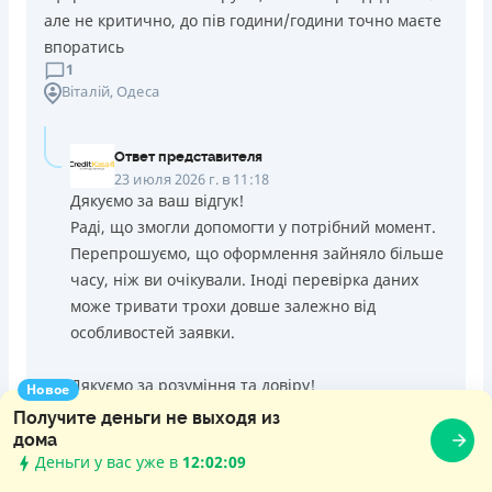
але не критично, до пів години/години точно маєте
впоратись
1
Віталій
, Одеса
Ответ представителя
23 июля 2026 г. в 11:18
Дякуємо за ваш відгук!
Раді, що змогли допомогти у потрібний момент.
Перепрошуємо, що оформлення зайняло більше
часу, ніж ви очікували. Іноді перевірка даних
може тривати трохи довше залежно від
особливостей заявки.
Дякуємо за розуміння та довіру!
Новое
Получите деньги не выходя из
дома
22 июля 2026 г. в 19:20
Деньги у вас уже в
12:02:10
Думаю оберу Старфин