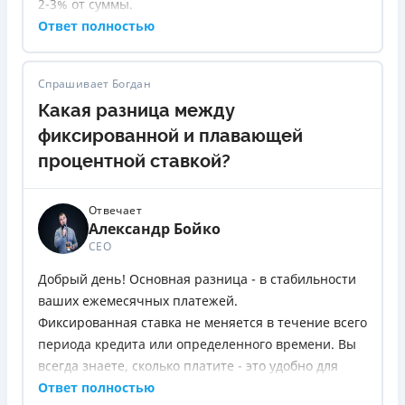
2-3% от суммы.
Ежемесячные комиссии - за обслуживание кредита
Ответ полностью
или счета.
- Штрафы за просрочку платежа - даже за 1 день.
Спрашивает Богдан
- Комиссия за досрочное погашение - не всегда, но
Какая разница между
бывает.
Поэтому до подписания попросите у банка расчет
фиксированной и плавающей
эффективной процентной ставки (APR) - она
процентной ставкой?
включает все расходы и дает реальную картину.
Отвечает
Александр Бойко
СЕО
Добрый день! Основная разница - в стабильности
ваших ежемесячных платежей.
Фиксированная ставка не меняется в течение всего
периода кредита или определенного времени. Вы
всегда знаете, сколько платите - это удобно для
планирования бюджета.
Ответ полностью