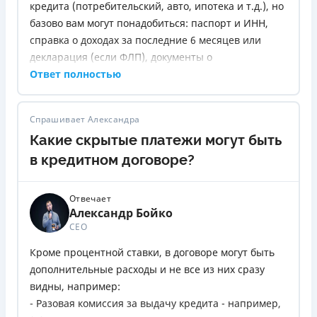
кредита (потребительский, авто, ипотека и т.д.), но
базово вам могут понадобиться: паспорт и ИНН,
справка о доходах за последние 6 месяцев или
декларация (если ФЛП), документы о
трудоустройстве (справка с работы или трудовая).
Ответ полностью
Для залога - документы на имущество, которое
передается в обеспечение. Для целевых кредитов -
Спрашивает Александра
счет-фактура на покупку, договор покупки и т.д
Какие скрытые платежи могут быть
Если оформляете кредит онлайн, например в МФО,
могут быть нужны только паспорт и код - но
в кредитном договоре?
обычно такие кредиты дороже и с коротким
сроком.
Отвечает
Александр Бойко
СЕО
Кроме процентной ставки, в договоре могут быть
дополнительные расходы и не все из них сразу
видны, например:
- Разовая комиссия за выдачу кредита - например,