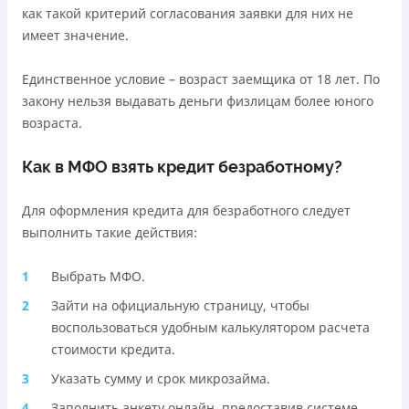
как такой критерий согласования заявки для них не
Оплата на расчетный счёт
имеет значение.
Онлайн (через сайт или интернет-банкинг)
Через терминалы Приватбанка
Единственное условие – возраст заемщика от 18 лет. По
Через терминалы самообслуживания
закону нельзя выдавать деньги физлицам более юного
Лицензия НБУ
возраста.
Лицензия переоформлена 18.03.2024 г.
Вся информация о кредите
Как в МФО взять кредит безработному?
Для оформления кредита для безработного следует
Подробнее
ПОЛУЧИТЬ ЗАЙМ
выполнить такие действия:
Выбрать МФО.
Зайти на официальную страницу, чтобы
воспользоваться удобным калькулятором расчета
стоимости кредита.
Указать сумму и срок микрозайма.
Заполнить анкету онлайн, предоставив системе