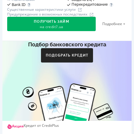
Перекредитование
Bank ID
Существенные характеристики услуги
Предупреждение о возможных последствиях
ПОЛУЧИТЬ ЗАЙМ
Подробнее
на
credit7.ua
Подбор банковского кредита
Акция: «Кешбэк за друга»
Клиент делится реферальной ссылкой с другом. Когда
ПОДОБРАТЬ КРЕДИТ
друг регистрируется и получает первый кредит (от
1000 грн), клиент автоматически получает 400 грн
кешбэка. Акция действует до 10.12.2026
🥉 Бронза FinAwards 2026
Бронзовый призер FinAwards 2026 «Лучшая программа
лояльности»
Первый займ
от 0,01%/день до 30 000 ₴
Повторный займ
Кредит от CreditPlus
Акция
от 0,95%/день до 50 000 ₴