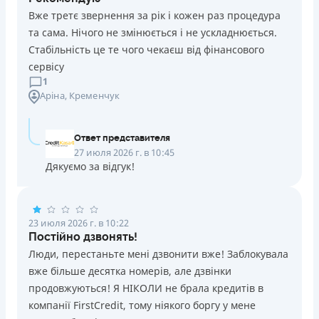
Вже третє звернення за рік і кожен раз процедура
та сама. Нічого не змінюється і не ускладнюється.
Стабільність це те чого чекаєш від фінансового
сервісу
1
Аріна
, Кременчук
Ответ представителя
27 июля 2026 г. в 10:45
Дякуємо за відгук!
23 июля 2026 г. в 10:22
Постійно дзвонять!
Люди, перестаньте мені дзвонити вже! Заблокувала
вже більше десятка номерів, але дзвінки
продовжуються! Я НІКОЛИ не брала кредитів в
компанії FirstCredit, тому ніякого боргу у мене