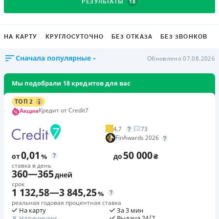
18
РЕЗУЛЬТАТЫ
НА КАРТУ
КРУГЛОСУТОЧНО
БЕЗ ОТКАЗА
БЕЗ ЗВОНКОВ
Сначала популярные
Обновлено 07.08.2026
Мы подобрали 18 кредитов для вас
ТОП 2
Кредит от Credit7
Акция
4,7
73
FinAwards 2026
0,01
50 000
от
%
до
₴
ставка в день
360
—
365
дней
срок
1 132,58
—
3 845,25
%
реальная годовая процентная ставка
На карту
За 3 мин
Наличными
Выдача 24/7