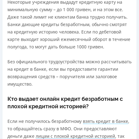
Онлайн (через сайт или интернет-банкинг)
Некоторые учреждения выдадут кредитную карту на
от 0%
Через терминалы самообслуживания
минимальную сумму – до 1 000 гривен, и на этом все.
Через терминалы Приватбанка
Даже такой лимит не клиентам банка трудно получить.
Преимущества
Банки дающие кредиты безработным, обычно смотрят
Лицензия НБУ
Акция: ставка 0,01% на первый платеж при
на кредитную историю человека. Если по дебетовой
Лицензия переоформлена 27.03.2024 г.
использовании промокода;
карте выходит хороший ежемесячный оборот в течение
Быстрый онлайн кредит на банковскую карту без
Вся информация о кредите
полугода, то могут дать больше 1000 гривен.
залога и поручителей;
Процесс полностью автоматизирован и занимает до 5
Без официального трудоустройства можно рассчитывать
минут;
Подробнее
ПОЛУЧИТЬ ЗАЙМ
на кредит в банке, если вы предоставите гарантии
Выдача средств происходит круглосуточно по всей
возвращения средств – поручителя или залоговое
территории Украины;
имущество.
Верификация BankID.
Недостатки
Кто выдает онлайн кредит безработным с
Нет программы лояльности для постоянных клиентов
плохой кредитной историей?
Нет кредита для юрлиц (ФОП)
Нет круглосуточной поддержки
по телефону, в Viber,
Если не получилось безработному
взять кредит в банке
,
Telegram, Facebook
то обращайтесь сразу в МФО. Они предоставляют
деньги даже
лицам с плохой кредитной историей
, так
Погашение