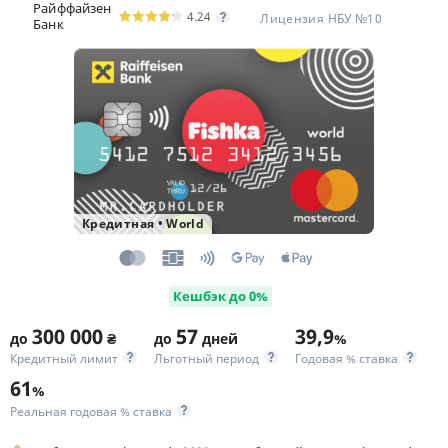
Райффайзен
4.24
Лицензия НБУ №10
Банк
Кредитная
•
World
Кешбэк до 0%
300 000
57
39,9
до
₴
до
дней
%
Кредитный лимит
Льготный период
Годовая % ставка
61
%
Реальная годовая % ставка