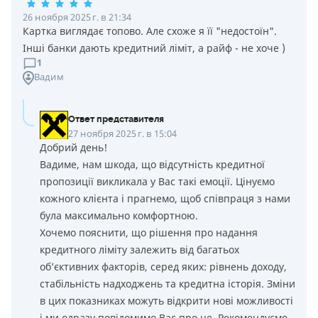
26 ноября 2025 г. в 21:34
Картка виглядає топово. Але схоже я її "недостоїн".
Інші банки дають кредитний ліміт, а райф - не хоче )
1
Вадим
Ответ представителя
27 ноября 2025 г. в 15:04
Добрий день!
Вадиме, нам шкода, що відсутність кредитної
пропозиції викликала у Вас такі емоції. Цінуємо
кожного клієнта і прагнемо, щоб співпраця з нами
була максимально комфортною.
Хочемо пояснити, що рішення про надання
кредитного ліміту залежить від багатьох
об’єктивних факторів, серед яких: рівнень доходу,
стабільність надходжень та кредитна історія. Зміни
в цих показниках можуть відкрити нові можливості
і ми одразу повідомимо Вас про це. Рекомендуємо