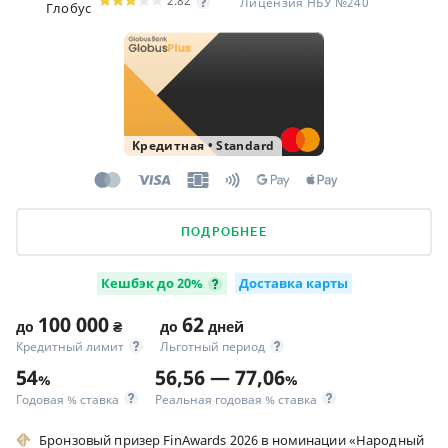
2.82
Лицензия НБУ №240
Глобус
Кредитная
•
Standard
ПОДРОБНЕЕ
Кешбэк до 20%
Доставка карты
100 000
62
до
₴
до
дней
Кредитный лимит
Льготный период
54
56,56 — 77,06
%
%
Годовая % ставка
Реальная годовая % ставка
Бронзовый призер FinAwards 2026 в номинации «Народный