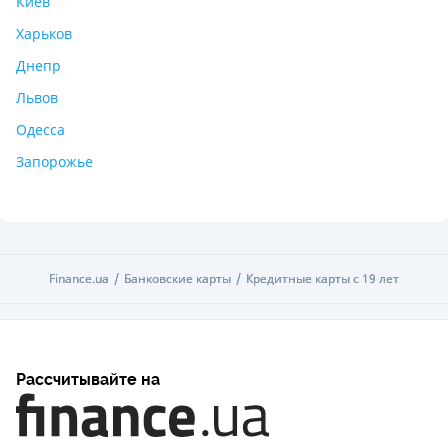
Киев
Харьков
Днепр
Львов
Одесса
Запорожье
Finance.ua
Finance.ua
Банковские карты
Банковские карты
Кредитные карты с 19 лет
Кредитные карты с 19 лет
Рассчитывайте на