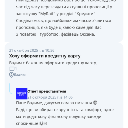
час від часу переглядати актуальні пропозиції у
застосунку "MyRaif" у розділі "Кредити".
Сподіваємось, що найближчим часом з’явиться
пропозиція, яка буде цікавою саме для Вас.
З повагою і турботою, фахівець Оксана.
21 октября 2025 г. в 10:56
Хочу оформити кредитну карту
Вадим є бажання оформити кредитну карту.
1
Вадим
Ответ представителя
21 октября 2025 г. в 14:06
Пане Вадиме, дякуємо вам за питання 😇
Раді, що ви обираєте зручність та комфорт, адже
мати додаткову фінансову подушку завжди
спокійніше 🙌🏻