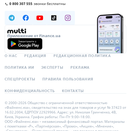
0 800 307 555
звонки бесплатны
Приложение от Finance.ua
О НАС
РЕДАКЦИЯ
РЕДАКЦИОННАЯ ПОЛИТИКА
ПОЛИТИКА ИИ
ЭКСПЕРТЫ
РЕКЛАМА
СПЕЦПРОЕКТЫ
ПРАВИЛА ПОЛЬЗОВАНИЯ
КОНФИДЕНЦИАЛЬНОСТЬ
КОНТАКТЫ
© 2000–2026 Общество с ограниченной ответственностью
«Файненс.юа», свидетельство на знак для товаров и услуг № 37423 от
16.02.2004, ЕДРПОУ 22929966. Адрес: ул. Николая Гринченко, 4В,
Киев, Украина. График работы: Пн–Пт 9:00–18:00.
ООО «Файненс.юа» – независимый финансовый портал. Материалы
с пометками «Р», «Партнёрская», «Промо», «Акция», «Мнение»,
«Спецпроект», «Партнёрский проект» – это реклама в понимании