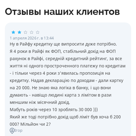
Отзывы наших клиентов
1 апреля 2026 г. в 13:44
Ну в Райфу кредитку ще випросити дуже потрiбно.
Я 4 роки в Райфi як ФОП, стабiльний дохiд на ФОП
рахунок в Райфi, середнiй кредитний рейтинг, за все
життя нi одного простроченного платежу по кредитам
- i тiльки через 4 роки з'явилась пропозицiя на
кредитку. Надав декларацiю по доходам - дали картку
на 20 000. Не знаю яка логiка в банку, i що вони
думають - навiщо людинi карта з лiмiтом в рази
меншим нiж мiсячний дохiд.
Мабуть рокiв через 10 зроблять 30 000 )))
Який же тодi потрiбно дохiд щоб лiмiт був хоча б 200
000? Мiльйон чи 2?
Ігор