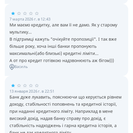
7 марта 2026 г. в 12:43
Ми маємо кредитку, але вам її не дамо. Як у старому
мультику...
В підтримці кажуть "очікуйте пропозиції". І так вже
більше року, хоча інші банки пропонують
максимальні(або близькі) кредитні ліміти...
А от про кредит готівкою надзвонюють аж бігом)))
Василь
13 января 2026 г. в 22:51
Банк дуже лукавить, пояснюючи що керується рівнем
доходу, стабільності поповнень та кредитної історії,
при наданні кредитного ліміту. Наприклад в мене
високий дохід, надав банку справу про дохід, є
стабільність надходжень і гарна кредитна історія, а
банк не дає кредитного ліміту.