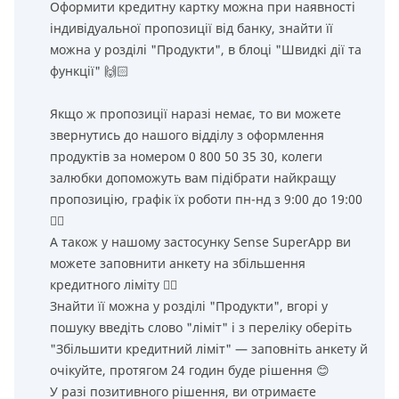
Оформити кредитну картку можна при наявності
індивідуальної пропозиції від банку, знайти її
можна у розділі "Продукти", в блоці "Швидкі дії та
функції" 🙌🏻
Якщо ж пропозиції наразі немає, то ви можете
звернутись до нашого відділу з оформлення
продуктів за номером 0 800 50 35 30, колеги
залюбки допоможуть вам підібрати найкращу
пропозицію, графік їх роботи пн-нд з 9:00 до 19:00
👌🏻
А також у нашому застосунку Sense SuperApp ви
можете заповнити анкету на збільшення
кредитного ліміту 👌🏻
Знайти її можна у розділі "Продукти", вгорі у
пошуку введіть слово "ліміт" і з переліку оберіть
"Збільшити кредитний ліміт" — заповніть анкету й
очікуйте, протягом 24 годин буде рішення 😊
У разі позитивного рішення, ви отримаєте