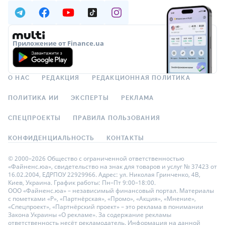
Приложение от Finance.ua
О НАС
РЕДАКЦИЯ
РЕДАКЦИОННАЯ ПОЛИТИКА
ПОЛИТИКА ИИ
ЭКСПЕРТЫ
РЕКЛАМА
СПЕЦПРОЕКТЫ
ПРАВИЛА ПОЛЬЗОВАНИЯ
КОНФИДЕНЦИАЛЬНОСТЬ
КОНТАКТЫ
© 2000–2026 Общество с ограниченной ответственностью
«Файненс.юа», свидетельство на знак для товаров и услуг № 37423 от
16.02.2004, ЕДРПОУ 22929966. Адрес: ул. Николая Гринченко, 4В,
Киев, Украина. График работы: Пн–Пт 9:00–18:00.
ООО «Файненс.юа» – независимый финансовый портал. Материалы
с пометками «Р», «Партнёрская», «Промо», «Акция», «Мнение»,
«Спецпроект», «Партнёрский проект» – это реклама в понимании
Закона Украины «О рекламе». За содержание рекламы
ответственность несёт рекламодатель. Информация на данной