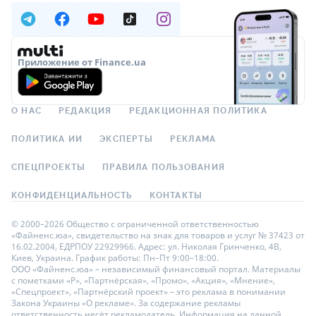
Приложение от Finance.ua
О НАС
РЕДАКЦИЯ
РЕДАКЦИОННАЯ ПОЛИТИКА
ПОЛИТИКА ИИ
ЭКСПЕРТЫ
РЕКЛАМА
СПЕЦПРОЕКТЫ
ПРАВИЛА ПОЛЬЗОВАНИЯ
КОНФИДЕНЦИАЛЬНОСТЬ
КОНТАКТЫ
© 2000–2026 Общество с ограниченной ответственностью
«Файненс.юа», свидетельство на знак для товаров и услуг № 37423 от
16.02.2004, ЕДРПОУ 22929966. Адрес: ул. Николая Гринченко, 4В,
Киев, Украина. График работы: Пн–Пт 9:00–18:00.
ООО «Файненс.юа» – независимый финансовый портал. Материалы
с пометками «Р», «Партнёрская», «Промо», «Акция», «Мнение»,
«Спецпроект», «Партнёрский проект» – это реклама в понимании
Закона Украины «О рекламе». За содержание рекламы
ответственность несёт рекламодатель. Информация на данной