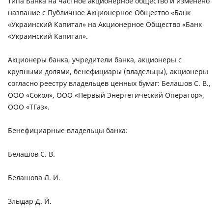
типа Банка на частное акционерное общество и изменено
название с Публичное Акционерное Общество «Банк
«Украинский Капитал» на Акционерное Общество «Банк
«Украинский Капитал».
Акционеры банка, учредители банка, акционеры с
крупными долями, бенефициары (владельцы), акционеры
согласно реестру владельцев ценных бумаг: Белашов С. В.,
ООО «Сокол», ООО «Первый Энергетический Оператор»,
ООО «ТГаз».
Бенефициарные владельцы банка:
Белашов С. В.
Белашова Л. И.
Злыдар Д. Й.