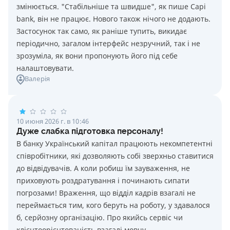
змінюється. "Стабільніше та швидше", як пише Capi
bank, він не працює. Нового також нічого не додають.
Застосунок так само, як раніше тупить, викидає
періодично, загалом інтерфейс незручний, так і не
зрозуміла, як вони пропонують його під себе
налаштовувати.
Валерія
10 июня 2026 г. в 10:46
Дуже слабка підготовка персоналу!
В банку Український капітал працюють некомпетентні
співробітники, які дозволяють собі зверхньо ставитися
до відвідувачів. А коли робиш їм зауваження, не
приховують роздратування і починають сипати
погрозами! Враження, що відділ кадрів взагалі не
переймається тим, кого беруть на роботу, у здавалося
б, серйозну організацію. Про якийсь сервіс чи
клієнтоорієнтованість взагалі мовчу.