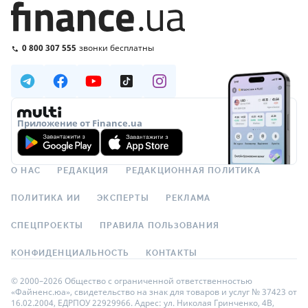
0 800 307 555
звонки бесплатны
Приложение от Finance.ua
О НАС
РЕДАКЦИЯ
РЕДАКЦИОННАЯ ПОЛИТИКА
ПОЛИТИКА ИИ
ЭКСПЕРТЫ
РЕКЛАМА
СПЕЦПРОЕКТЫ
ПРАВИЛА ПОЛЬЗОВАНИЯ
КОНФИДЕНЦИАЛЬНОСТЬ
КОНТАКТЫ
© 2000–2026 Общество с ограниченной ответственностью
«Файненс.юа», свидетельство на знак для товаров и услуг № 37423 от
16.02.2004, ЕДРПОУ 22929966. Адрес: ул. Николая Гринченко, 4В,