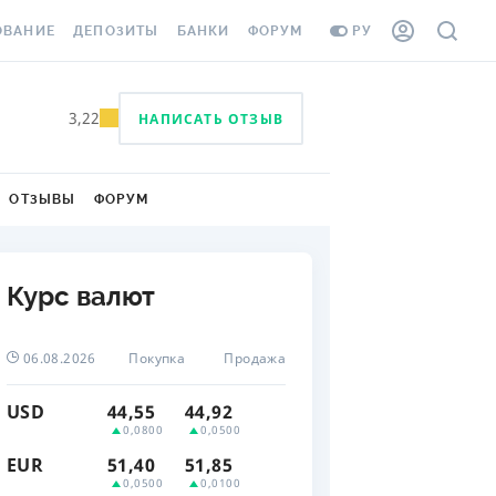
ОВАНИЕ
ДЕПОЗИТЫ
БАНКИ
ФОРУМ
РУ
ВСЕ ДЕПОЗИТЫ
ВСЕ БАНКИ
3,22
НАПИСАТЬ ОТЗЫВ
ВАНИЕ ЖИЛЬЯ ОТ
ДЕПОЗИТЫ В USD
ОТЗЫВЫ О БАНКАХ
И ШАХЕДОВ
ДЕПОЗИТЫ В EUR
МИКРОФИНАНСОВЫЕ
АХОВКА ЗАГРАНИЦУ
ОРГАНИЗАЦИИ
ОТЗЫВЫ
ФОРУМ
БОНУС К ДЕПОЗИТАМ
ОТЗЫВЫ ОБ МФО
УСЛОВИЯ АКЦИИ
Я КАРТА
Курс валют
ВОПРОСЫ И ОТВЕТЫ
ОННАЯ ВИНЬЕТКА
ДЕПОЗИТНЫЙ КАЛЬКУЛЯТОР
06.08.2026
Покупка
Продажа
Я СОТРУДНИКОВ
ПУТЕВОДИТЕЛИ ПО
USD
44,55
44,92
SSISTANCE
СБЕРЕЖЕНИЯМ
0,0800
0,0500
EUR
51,40
51,85
ВАНИЕ ОТ
0,0500
0,0100
ТНЫХ СЛУЧАЕВ