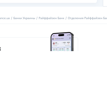
ance.ua
Банки Украины
Райффайзен Банк
Отделения Райффайзен Ба
ие от Finance.ua
ТИКА ИИ
ЭКСПЕРТЫ
РЕКЛАМА
СПЕЦПРОЕКТЫ
ПРАВ
 свидетельство на знак для товаров и услуг № 37423 от 16.02.2004, ЕДРПО
метками «Р», «Партнёрская», «Промо», «Акция», «Мнение», «Спецпроект»