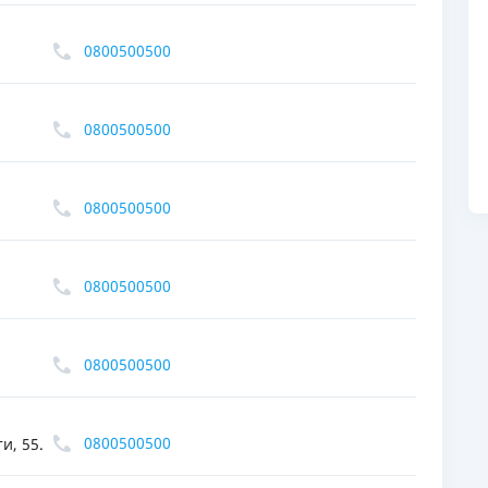
ЕЖЕМЕСЯЧНЫЙ ОБЗОР
ПУТЕВО
0800500500
КЕШБЭКА
СТРАХО
ПУТЕВОДИТЕЛИ ПО
ВСЕ СТ
БАНКОВСКИМ КАРТАМ
0800500500
СТРАХО
ОТЗЫВЫ
0800500500
КОМПАН
ДОСТАВ
0800500500
КОНТАК
0800500500
0800500500
и, 55.