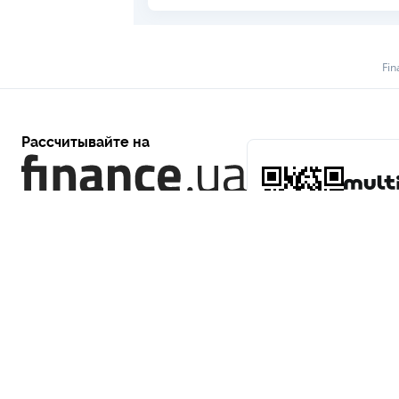
Fin
Рассчитывайте на
Приложен
0 800 307 555
звонки бесплатны
О НАС
РЕДАКЦИЯ
РЕДАКЦИОННАЯ ПОЛИТИКА
ПОЛИ
КОНТАКТЫ
© 2000–2026 Общество с ограниченной ответственностью «Файненс.юа»,
работы: Пн–Пт 9:00–18:00.
ООО «Файненс.юа» – независимый финансовый портал. Материалы с по