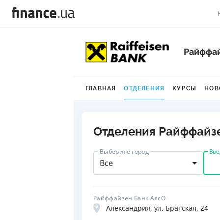
В
Райффай
В
Л
ГЛАВНАЯ
ОТДЕЛЕНИЯ
КУРСЫ
НОВ
А
Н
Отделения Райффайз
С
Вве
Выберите город
П
Все
Т
Р
Райффайзен Банк АлсО
Александрия, ул. Братская, 24