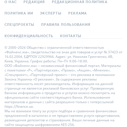
О НАС
РЕДАКЦИЯ
РЕДАКЦИОННАЯ ПОЛИТИКА
ПОЛИТИКА ИИ
ЭКСПЕРТЫ
РЕКЛАМА
СПЕЦПРОЕКТЫ
ПРАВИЛА ПОЛЬЗОВАНИЯ
КОНФИДЕНЦИАЛЬНОСТЬ
КОНТАКТЫ
© 2000–2026 Общество с ограниченной ответственностью
«Файненс.юа», свидетельство на знак для товаров и услуг № 37423 от
16.02.2004, ЕДРПОУ 22929966. Адрес: ул. Николая Гринченко, 4В,
Киев, Украина. График работы: Пн–Пт 9:00–18:00.
ООО «Файненс.юа» – независимый финансовый портал. Материалы
с пометками «Р», «Партнёрская», «Промо», «Акция», «Мнение»,
«Спецпроект», «Партнёрский проект» – это реклама в понимании
Закона Украины «О рекламе». За содержание рекламы
ответственность несёт рекламодатель. Информация на данной
странице не является рекламой банковских услуг. Проверенную
банком информацию о продуктах и услугах можно посмотреть на
официальном сайте соответствующего банка. Использование
материалов и данных с сайта разрешено только с гиперссылкой
https://finance.ua.
Мы не взимаем плату за услуги подбора и сравнения финансовых
предложений в каталогах и не предоставляем услуги кредитования,
размещения депозитов и страхования. Ваши личные данные на
сайте защищены шифрованием AES-256.