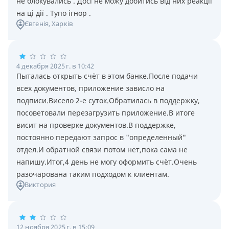
не блокувались . Досі не можу добитись від них реакції
на ці дії . Тупо ігнор .
Євгенія
, Харків
4 декабря 2025 г. в 10:42
Пыталась открыть счёт в этом банке.После подачи
всех документов, приложение зависло на
подписи.Висело 2-е суток.Обратилась в поддержку,
посоветовали перезагрузить приложение.В итоге
висит на проверке документов.В поддержке,
постоянно передают запрос в "определенный"
отдел.И обратной связи потом нет,пока сама не
напишу.Итог,4 день не могу оформить счёт.Очень
разочарована таким подходом к клиентам.
Виктория
12 ноября 2025 г. в 15:09