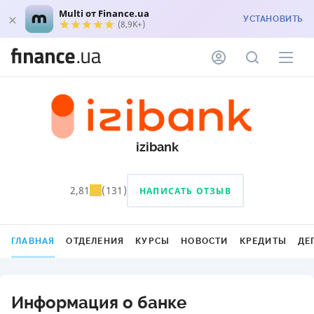
Multi от Finance.ua
УСТАНОВИТЬ
(8,9K+)
izibank
2,81
(
131
)
НАПИСАТЬ ОТЗЫВ
ГЛАВНАЯ
ОТДЕЛЕНИЯ
КУРСЫ
НОВОСТИ
КРЕДИТЫ
ДЕ
Информация о банке