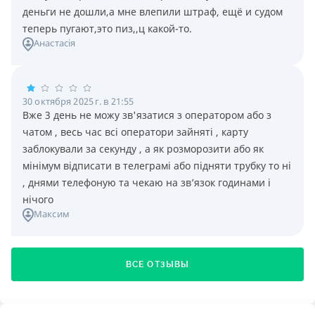
деньги не дошли,а мне влепили штраф, ещё и судом
теперь пугают,это пиз,,ц какой-то.
Анастасія
30 октября 2025 г. в 21:55
Вже 3 день не можу зв'язатися з оператором або з
чатом , весь час всі оператори зайняті , карту
заблокували за секунду , а як розморозити або як
мінімум відписати в телеграмі або підняти трубку то ні
, днями телефоную та чекаю на звʼязок годинами і
нічого
Максим
ВСЕ ОТЗЫВЫ