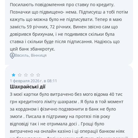
Посилають повідомлення про ставку по кредиту.
Позначки що підвищено- нема. Підписуєш а тобі потім
кажуть що можна було не підписувати. Тепер я маю
замість 59 річних, 72 річних. Винен звісно сам що
довірився брихунам, і не подивився скільки була
ставка і скільки буде після підписання. Надіюсь що
цей банк збанкротує.
Ввсиль
, Вінниця
1 февраля 2026 г. в 08:11
Шахрайські дії
З моєї картки було витрачено без мого відома 40 тис
грн кредитного ліміту шахраєм . Я була в той момент
за кордоном і фізично подзвонити в банк не було
змоги . Писала в підтримку на протязі пів року
відповіді так і не отримала досі . Грощі було
витрачено на онлайн казіно і ці операції банком ніяк