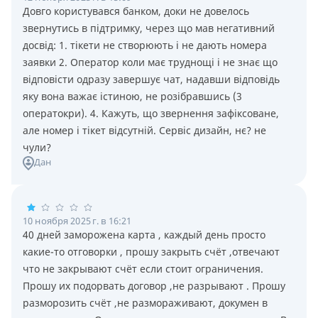
Довго користувався банком, доки не довелось
звернутись в підтримку, через що мав негативний
досвід: 1. тікети не створюють і не дають номера
заявки 2. Оператор коли має труднощі і не знає що
відповісти одразу завершує чат, надавши відповідь
яку вона важає істиною, не розібравшись (3
оператокри). 4. Кажуть, що звернення зафіксоване,
але номер і тікет відсутній. Сервіс дизайн, нє? не
чули?
Дан
10 ноября 2025 г. в 16:21
40 дней заморожена карта , каждый день просто
какие-то отговорки , прошу закрыть счёт ,отвечают
что не закрывают счёт если стоит ограничения.
Прошу их подорвать договор ,не разрывают . Прошу
разморозить счёт ,не размораживают, докумен в