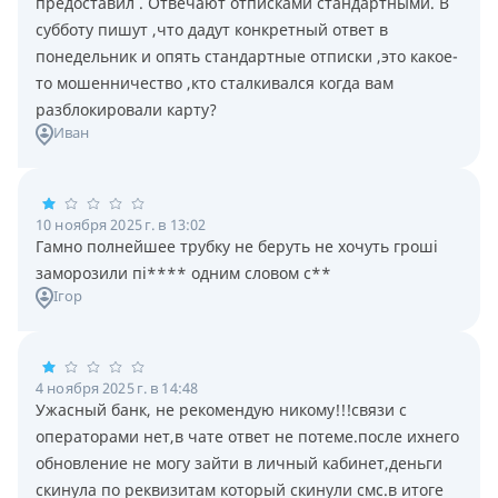
предоставил . Отвечают отписками стандартными. В
субботу пишут ,что дадут конкретный ответ в
понедельник и опять стандартные отписки ,это какое-
то мошенничество ,кто сталкивался когда вам
разблокировали карту?
Иван
10 ноября 2025 г. в 13:02
Гамно полнейшее трубку не беруть не хочуть гроші
заморозили пі**** одним словом с**
Ігор
4 ноября 2025 г. в 14:48
Ужасный банк, не рекомендую никому!!!связи с
операторами нет,в чате ответ не потеме.после ихнего
обновление не могу зайти в личный кабинет,деньги
скинула по реквизитам который скинули смс.в итоге