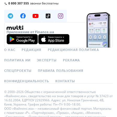
0 800 307 555
звонки бесплатны
Приложение от Finance.ua
О НАС
РЕДАКЦИЯ
РЕДАКЦИОННАЯ ПОЛИТИКА
ПОЛИТИКА ИИ
ЭКСПЕРТЫ
РЕКЛАМА
СПЕЦПРОЕКТЫ
ПРАВИЛА ПОЛЬЗОВАНИЯ
КОНФИДЕНЦИАЛЬНОСТЬ
КОНТАКТЫ
© 2000–2026 Общество с ограниченной ответственностью
«Файненс.юа», свидетельство на знак для товаров и услуг № 37423 от
16.02.2004, ЕДРПОУ 22929966. Адрес: ул. Николая Гринченко, 4В,
Киев, Украина. График работы: Пн–Пт 9:00–18:00.
ООО «Файненс.юа» – независимый финансовый портал. Материалы
с пометками «Р», «Партнёрская», «Промо», «Акция», «Мнение»,
«Спецпроект», «Партнёрский проект» – это реклама в понимании