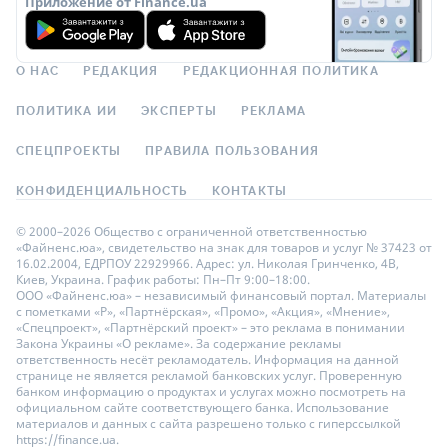
Приложение от Finance.ua
О НАС
РЕДАКЦИЯ
РЕДАКЦИОННАЯ ПОЛИТИКА
ПОЛИТИКА ИИ
ЭКСПЕРТЫ
РЕКЛАМА
СПЕЦПРОЕКТЫ
ПРАВИЛА ПОЛЬЗОВАНИЯ
КОНФИДЕНЦИАЛЬНОСТЬ
КОНТАКТЫ
© 2000–2026 Общество с ограниченной ответственностью
«Файненс.юа», свидетельство на знак для товаров и услуг № 37423 от
16.02.2004, ЕДРПОУ 22929966. Адрес: ул. Николая Гринченко, 4В,
Киев, Украина. График работы: Пн–Пт 9:00–18:00.
ООО «Файненс.юа» – независимый финансовый портал. Материалы
с пометками «Р», «Партнёрская», «Промо», «Акция», «Мнение»,
«Спецпроект», «Партнёрский проект» – это реклама в понимании
Закона Украины «О рекламе». За содержание рекламы
ответственность несёт рекламодатель. Информация на данной
странице не является рекламой банковских услуг. Проверенную
банком информацию о продуктах и услугах можно посмотреть на
официальном сайте соответствующего банка. Использование
материалов и данных с сайта разрешено только с гиперссылкой
https://finance.ua.