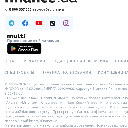
0 800 307 555
звонки бесплатны
Приложение от Finance.ua
О НАС
РЕДАКЦИЯ
РЕДАКЦИОННАЯ ПОЛИТИКА
ПОЛИ
СПЕЦПРОЕКТЫ
ПРАВИЛА ПОЛЬЗОВАНИЯ
КОНФИДЕНЦИА
© 2000–2026 Общество с ограниченной ответственностью «Файненс.юа»,
№ 37423 от 16.02.2004, ЕДРПОУ 22929966. Адрес: ул. Николая Гринченко,
9:00–18:00.
ООО «Файненс.юа» – независимый финансовый портал. Материалы с по
«Акция», «Мнение», «Спецпроект», «Партнёрский проект» – это реклама
содержание рекламы ответственность несёт рекламодатель. Информац
рекламой банковских услуг. Проверенную банком информацию о продук
официальном сайте соответствующего банка. Использование материало
гиперссылкой https://finance.ua.
Мы не взимаем плату за услуги подбора и сравнения финансовых пред