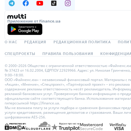
Приложение от Finance.ua
О НАС
РЕДАКЦИЯ
РЕДАКЦИОННАЯ ПОЛИТИКА
ПОЛИ
СПЕЦПРОЕКТЫ
ПРАВИЛА ПОЛЬЗОВАНИЯ
КОНФИДЕНЦИА
© 2000–2026 Общество с ограниченной ответственностью «Файненс.юа»,
№ 37423 от 16.02.2004, ЕДРПОУ 22929966. Адрес: ул. Николая Гринченко,
9:00–18:00.
ООО «Файненс.юа» – независимый финансовый портал. Материалы с по
«Акция», «Мнение», «Спецпроект», «Партнёрский проект» – это реклама
содержание рекламы ответственность несёт рекламодатель. Информац
рекламой банковских услуг. Проверенную банком информацию о продук
официальном сайте соответствующего банка. Использование материало
гиперссылкой https://finance.ua.
Мы не взимаем плату за услуги подбора и сравнения финансовых пред
услуги кредитования, размещения депозитов и страхования. Ваши ли
шифрованием AES-256.