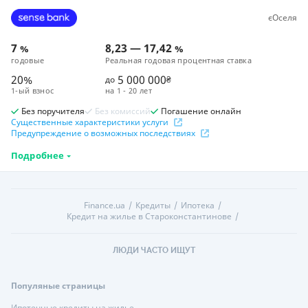
єОселя
7
8,23
—
17,42
%
%
годовые
Реальная годовая процентная ставка
20%
5 000 000
до
₴
1-ый взнос
на
1 - 20 лет
Без поручителя
Без комиссий
Погашение онлайн
Существенные характеристики услуги
Предупреждение о возможных последствиях
Подробнее
Finance.ua
Кредиты
Ипотека
Кредит на жилье в Староконстантинове
ЛЮДИ ЧАСТО ИЩУТ
Популяные страницы
Ипотечные кредиты на жилье