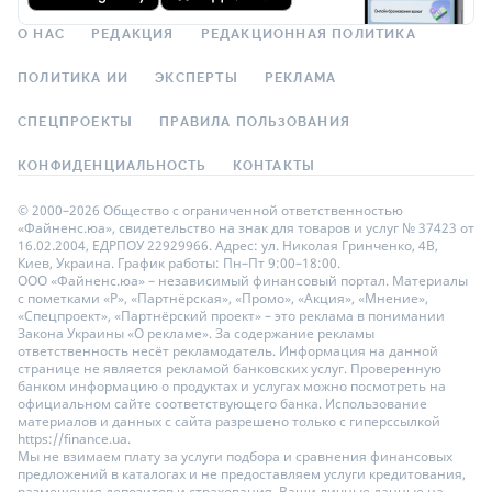
О НАС
РЕДАКЦИЯ
РЕДАКЦИОННАЯ ПОЛИТИКА
ПОЛИТИКА ИИ
ЭКСПЕРТЫ
РЕКЛАМА
СПЕЦПРОЕКТЫ
ПРАВИЛА ПОЛЬЗОВАНИЯ
КОНФИДЕНЦИАЛЬНОСТЬ
КОНТАКТЫ
© 2000–2026 Общество с ограниченной ответственностью
«Файненс.юа», свидетельство на знак для товаров и услуг № 37423 от
16.02.2004, ЕДРПОУ 22929966. Адрес: ул. Николая Гринченко, 4В,
Киев, Украина. График работы: Пн–Пт 9:00–18:00.
ООО «Файненс.юа» – независимый финансовый портал. Материалы
с пометками «Р», «Партнёрская», «Промо», «Акция», «Мнение»,
«Спецпроект», «Партнёрский проект» – это реклама в понимании
Закона Украины «О рекламе». За содержание рекламы
ответственность несёт рекламодатель. Информация на данной
странице не является рекламой банковских услуг. Проверенную
банком информацию о продуктах и услугах можно посмотреть на
официальном сайте соответствующего банка. Использование
материалов и данных с сайта разрешено только с гиперссылкой
https://finance.ua.
Мы не взимаем плату за услуги подбора и сравнения финансовых
предложений в каталогах и не предоставляем услуги кредитования,
размещения депозитов и страхования. Ваши личные данные на