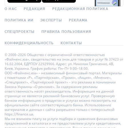
О НАС
РЕДАКЦИЯ
РЕДАКЦИОННАЯ ПОЛИТИКА
ПОЛИТИКА ИИ
ЭКСПЕРТЫ
РЕКЛАМА
СПЕЦПРОЕКТЫ
ПРАВИЛА ПОЛЬЗОВАНИЯ
КОНФИДЕНЦИАЛЬНОСТЬ
КОНТАКТЫ
© 2000–2026 Общество с ограниченной ответственностью
«Файненс.юа», свидетельство на знак для товаров и услуг № 37423 от
16.02.2004, ЕДРПОУ 22929966. Адрес: ул. Николая Гринченко, 4В,
Киев, Украина. График работы: Пн–Пт 9:00–18:00.
ООО «Файненс.юа» – независимый финансовый портал. Материалы
с пометками «Р», «Партнёрская», «Промо», «Акция», «Мнение»,
«Спецпроект», «Партнёрский проект» – это реклама в понимании
Закона Украины «О рекламе». За содержание рекламы
ответственность несёт рекламодатель. Информация на данной
странице не является рекламой банковских услуг. Проверенную
банком информацию о продуктах и услугах можно посмотреть на
официальном сайте соответствующего банка. Использование
материалов и данных с сайта разрешено только с гиперссылкой
https://finance.ua.
Мы не взимаем плату за услуги подбора и сравнения финансовых
предложений в каталогах и не предоставляем услуги кредитования,
размещения депозитов и страхования. Ваши личные данные на