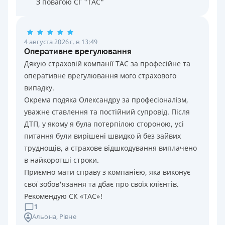
З повагою СГ "ТАС"
4 августа 2026 г. в 13:49
Оперативне врегулювання
Дякую страховій компанії ТАС за професійне та
оперативне врегулювання мого страхового
випадку.
Окрема подяка Олександру за професіоналізм,
уважне ставлення та постійний супровід. Після
ДТП, у якому я була потерпілою стороною, усі
питання були вирішені швидко й без зайвих
труднощів, а страхове відшкодування виплачено
в найкоротші строки.
Приємно мати справу з компанією, яка виконує
свої зобов'язання та дбає про своїх клієнтів.
Рекомендую СК «ТАС»!
1
Альона
, Рівне