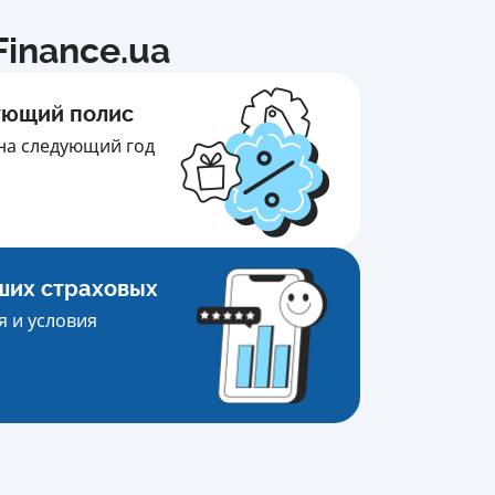
inance.ua
ующий полис
на следующий год
ших страховых
 и условия