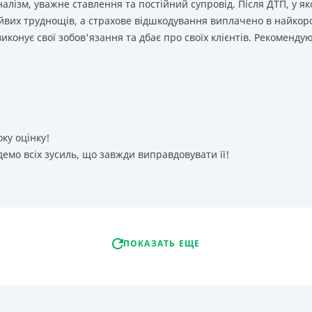
лізм, уважне ставлення та постійний супровід. Після ДТП, у як
йвих труднощів, а страхове відшкодування виплачено в найкор
иконує свої зобов'язання та дбає про своїх клієнтів. Рекоменду
оку оцінку!
емо всіх зусиль, що завжди виправдовувати її!
ПОКАЗАТЬ ЕЩЕ