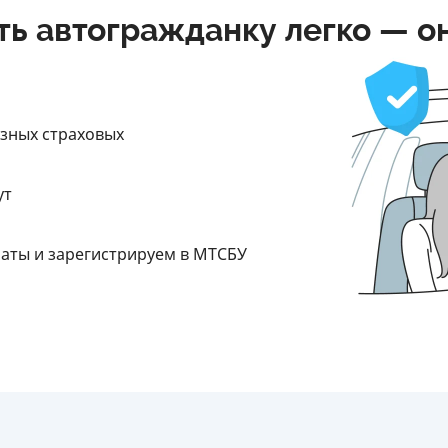
ть автогражданку легко — о
азных страховых
ут
латы и зарегистрируем в МТСБУ