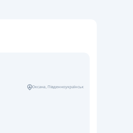
Оксана
, Південноукраїнськ