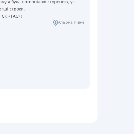
ому я була потерпілою стороною, усі
отші строки.
ю СК «ТАС»!
Альона
, Рівне