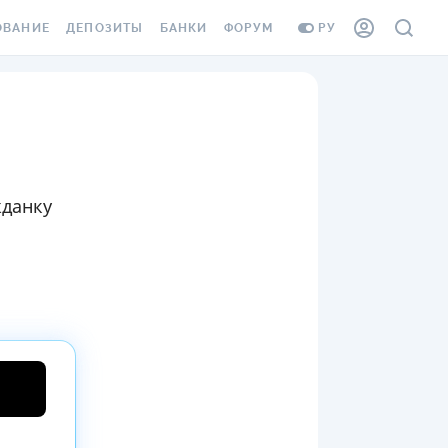
ОВАНИЕ
ДЕПОЗИТЫ
БАНКИ
ФОРУМ
РУ
ВСЕ ДЕПОЗИТЫ
ВСЕ БАНКИ
ВАНИЕ ЖИЛЬЯ ОТ
ДЕПОЗИТЫ В USD
ОТЗЫВЫ О БАНКАХ
И ШАХЕДОВ
ДЕПОЗИТЫ В EUR
МИКРОФИНАНСОВЫЕ
АХОВКА ЗАГРАНИЦУ
ОРГАНИЗАЦИИ
БОНУС К ДЕПОЗИТАМ
жданку
ОТЗЫВЫ ОБ МФО
УСЛОВИЯ АКЦИИ
Я КАРТА
ВОПРОСЫ И ОТВЕТЫ
ОННАЯ ВИНЬЕТКА
ДЕПОЗИТНЫЙ КАЛЬКУЛЯТОР
Я СОТРУДНИКОВ
ПУТЕВОДИТЕЛИ ПО
SSISTANCE
СБЕРЕЖЕНИЯМ
ВАНИЕ ОТ
ТНЫХ СЛУЧАЕВ