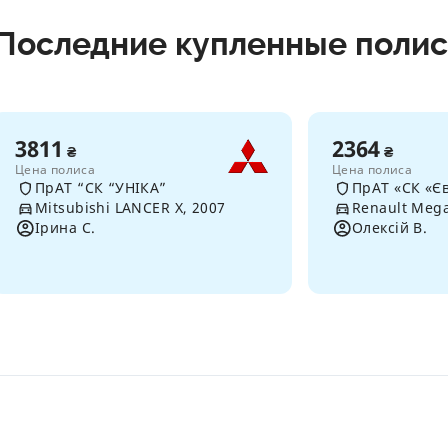
Последние купленные поли
3811
2364
₴
₴
Цена полиса
Цена полиса
ПрАТ “СК “УНІКА”
ПрАТ «СК «Єв
Mitsubishi LANCER X, 2007
Renault Mega
Ірина С.
Олексій В.