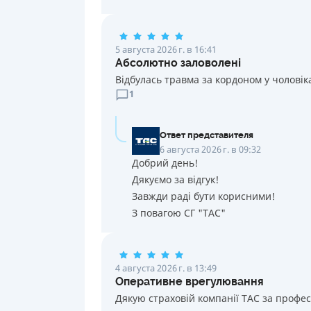
5 августа 2026 г. в 16:41
Абсолютно заловолені
Відбулась травма за кордоном у чоловік
1
Ответ представителя
6 августа 2026 г. в 09:32
Добрий день!
Дякуємо за відгук!
Завжди раді бути корисними!
З повагою СГ "ТАС"
4 августа 2026 г. в 13:49
Оперативне врегулювання
Дякую страховій компанії ТАС за профе