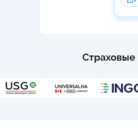
У
Страховые 