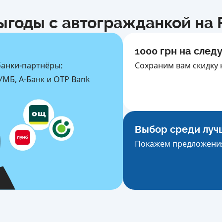
ыгоды с автогражданкой на F
1000 грн на след
банки-партнёры:
Сохраним вам скидку 
МБ, А-Банк и OTP Bank
Выбор среди луч
Покажем предложения