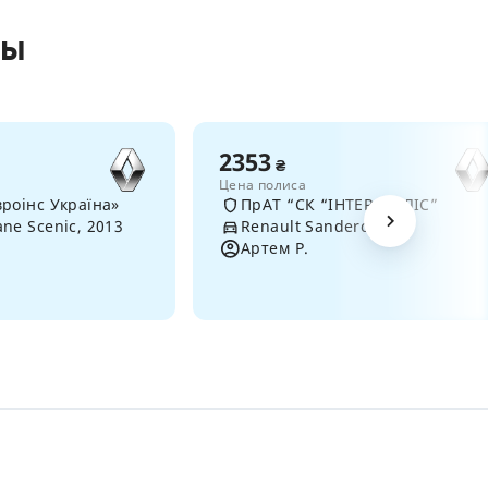
сы
2353
₴
Цена полиса
роінс Україна»
ПрАТ “СК “ІНТЕР-ПОЛІС”
ne Scenic, 2013
Renault Sandero, 2019
Артем Р.