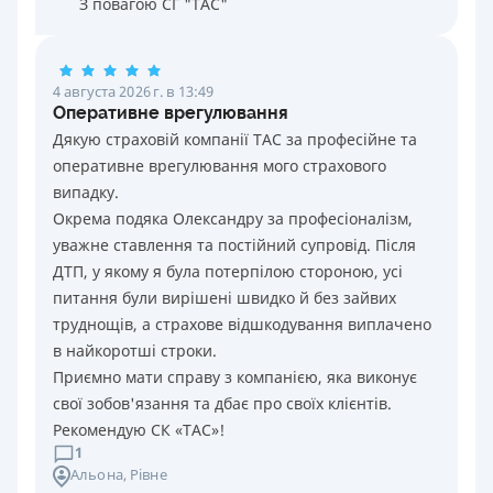
З повагою СГ "ТАС"
4 августа 2026 г. в 13:49
Оперативне врегулювання
Дякую страховій компанії ТАС за професійне та
оперативне врегулювання мого страхового
випадку.
Окрема подяка Олександру за професіоналізм,
уважне ставлення та постійний супровід. Після
ДТП, у якому я була потерпілою стороною, усі
питання були вирішені швидко й без зайвих
труднощів, а страхове відшкодування виплачено
в найкоротші строки.
Приємно мати справу з компанією, яка виконує
свої зобов'язання та дбає про своїх клієнтів.
Рекомендую СК «ТАС»!
1
Альона
, Рівне