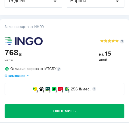
15 дней
Европа
Зеленая карта от ИНГО
768
15
на
₴
цена
дней
Отличная оценка от МТСБУ
О компании
256
₴/мес.
3
3
3
3
3
3
ОФОРМИТЬ
Кто выбирает страховую компанию ИНГО?