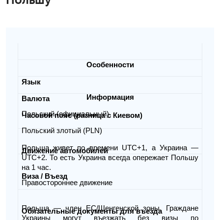
Особенности
Язык
Информация
Валюта
Польский (официальный)
Часовой пояс (разница с Киевом)
Польский злотый (PLN)
Польша живет по времени UTC+1, а Украина —
Движение автомобилей
UTC+2. То есть Украина всегда опережает Польшу
на 1 час.
Виза / Въезд
Правостороннее движение
Польша — член ЕС/Шенгенской зоны. Граждане
Обязательные документы для въезда
Украины могут въезжать без визы по