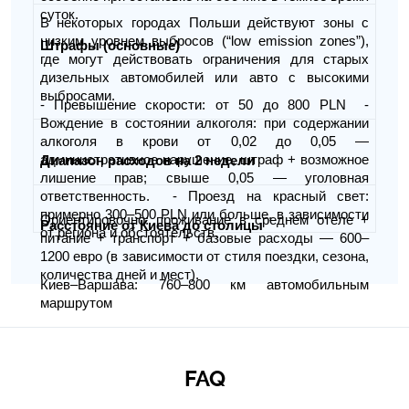
суток.
В некоторых городах Польши действуют зоны с
низким уровнем выбросов (“low emission zones”),
Штрафы (основные)
где могут действовать ограничения для старых
дизельных автомобилей или авто с высокими
выбросами.
- Превышение скорости: от 50 до 800 PLN -
Вождение в состоянии алкоголя: при содержании
алкоголя в крови от 0,02 до 0,05 —
административное нарушение, штраф + возможное
Диапазон расходов на 2 недели
лишение прав; свыше 0,05 — уголовная
ответственность. - Проезд на красный свет:
примерно 300–500 PLN или больше, в зависимости
Ориентировочно: проживание в среднем отеле +
Расстояние от Киева до столицы
от региона и обстоятельств.
питание + транспорт + базовые расходы — 600–
1200 евро (в зависимости от стиля поездки, сезона,
количества дней и мест).
Киев–Варшава: 760–800 км автомобильным
маршрутом
FAQ