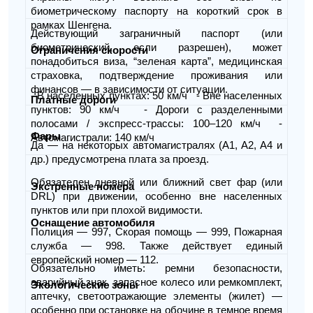
биометрическому паспорту на короткий срок в
рамках Шенгена.
Действующий заграничный паспорт (или
биометрический, если разрешен), может
Ограничения скорости
понадобиться виза, “зеленая карта”, медицинская
страховка, подтверждение проживания или
финансов — в зависимости от ситуации.
- В населенных пунктах: 50 км/ч - Вне населенных
Платные дороги
пунктов: 90 км/ч - Дороги с разделенными
полосами / экспресс-трассы: 100–120 км/ч -
Фары
Автомагистрали: 140 км/ч
Да — на некоторых автомагистралях (A1, A2, A4 и
др.) предусмотрена плата за проезд.
Обязателен дневной или ближний свет фар (или
Экстренные номера
DRL) при движении, особенно вне населенных
пунктов или при плохой видимости.
Оснащение автомобиля
Полиция — 997, Скорая помощь — 999, Пожарная
служба — 998. Также действует единый
европейский номер — 112.
Обязательно иметь: ремни безопасности,
аварийный знак, запасное колесо или ремкомплект,
Экологические зоны
аптечку, светоотражающие элементы (жилет) —
особенно при остановке на обочине в темное время