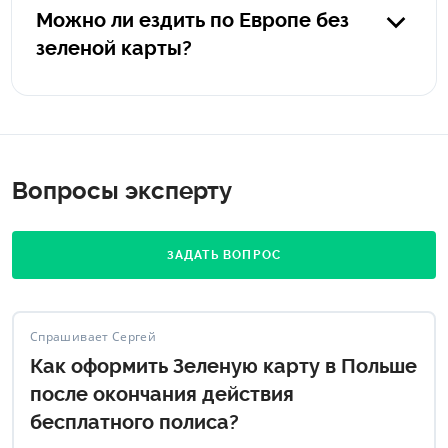
приобрести страховку в Польшу заранее на Finance.ua
Можно ли ездить по Европе без
— это можно сделать с мобильного телефона за 5
зеленой карты?
минут и получить полис для выезда за границу на e-
mail.
Нет, передвижение на личном автотранспорте без
действующего страхового полиса запрещено. В
зависимости от страны, вы можете получить штраф от
1000 евро или даже конфискацию автомобиля.
Вопросы эксперту
ЗАДАТЬ ВОПРОС
Спрашивает Сергей
Как оформить Зеленую карту в Польше
после окончания действия
бесплатного полиса?