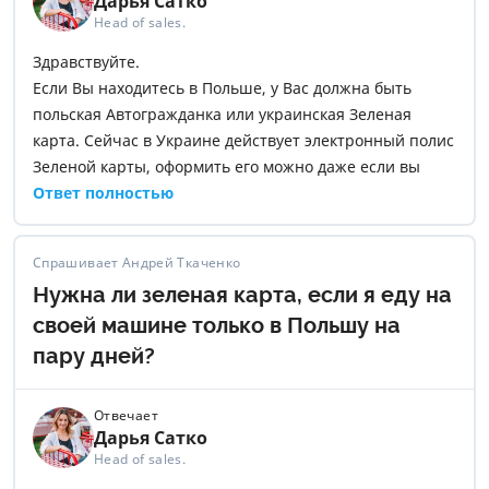
Дарья Сатко
Head of sales.
Здравствуйте.
Если Вы находитесь в Польше, у Вас должна быть
польская Автогражданка или украинская Зеленая
карта. Сейчас в Украине действует электронный полис
Зеленой карты, оформить его можно даже если вы
находитесь за границей. Вы можете не печатать этот
Ответ полностью
полис, достаточно иметь его в телефоне.
По этому поводу Международное страховое бюро
Спрашивает Андрей Ткаченко
подготовило
письмо-рекомендацию
. Это письмо
Нужна ли зеленая карта, если я еду на
желательно также сохранить и показывать полиции в
случае возникновения вопросов
своей машине только в Польшу на
пару дней?
Отвечает
Дарья Сатко
Head of sales.