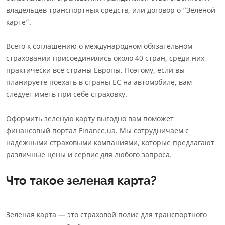
Общие условия страхового продукта
владельцев транспортных средств, или договор о “Зеленой
Информация об агенте
карте”.
Информация про СК
Всего к соглашению о международном обязательном
Информационный документ о стандартном страховом
продукте
страховании присоединились около 40 стран, среди них
Информация о страховом продукте
практически все страны Европы. Поэтому, если вы
планируете поехать в страны ЕС на автомобиле, вам
следует иметь при себе страховку.
Оформить зеленую карту выгодно вам поможет
финансовый портал Finance.ua. Мы сотрудничаем с
надежными страховыми компаниями, которые предлагают
различные цены и сервис для любого запроса.
Что такое зеленая карта?
Зеленая карта — это страховой полис для транспортного