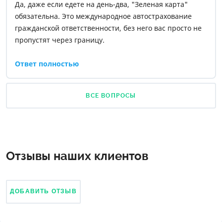
Да, даже если едете на день-два, "Зеленая карта"
обязательна. Это международное автострахование
гражданской ответственности, без него вас просто не
пропустят через границу.
Для Польши нужен стандартный полис, минимальный
Ответ полностью
срок - 15 дней. Также рекомендуем делать страховку
заранее, хотя бы за 1 день до поездки, поскольку
ВСЕ ВОПРОСЫ
оформление день-в-день запрещено.
Отзывы наших клиентов
ДОБАВИТЬ ОТЗЫВ