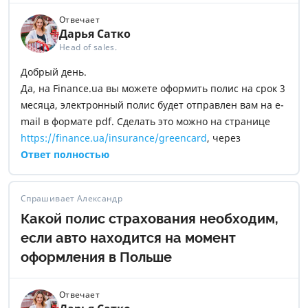
Отвечает
Дарья Сатко
Head of sales.
Добрый день.
Да, на Finance.ua вы можете оформить полис на срок 3
месяца, электронный полис будет отправлен вам на e-
mail в формате pdf. Сделать это можно на странице
https://finance.ua/insurance/greencard
, через
Telegram-бот –
Ответ полностью
https://t.me/insure_robot
, через e-mail –
insurance@mail.finance.ua
либо позвонив по номеру –
0 800 307 555
.
Спрашивает Александр
Какой полис страхования необходим,
если авто находится на момент
оформления в Польше
Отвечает