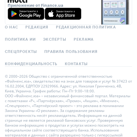
Приложение от Finance.ua
О НАС
РЕДАКЦИЯ
РЕДАКЦИОННАЯ ПОЛИТИКА
ПОЛИТИКА ИИ
ЭКСПЕРТЫ
РЕКЛАМА
СПЕЦПРОЕКТЫ
ПРАВИЛА ПОЛЬЗОВАНИЯ
КОНФИДЕНЦИАЛЬНОСТЬ
КОНТАКТЫ
© 2000–2026 Общество с ограниченной ответственностью
«Файненс.юа», свидетельство на знак для товаров и услуг № 37423 от
16.02.2004, ЕДРПОУ 22929966. Адрес: ул. Николая Гринченко, 4В,
Киев, Украина. График работы: Пн–Пт 9:00–18:00.
ООО «Файненс.юа» – независимый финансовый портал. Материалы
с пометками «Р», «Партнёрская», «Промо», «Акция», «Мнение»,
«Спецпроект», «Партнёрский проект» – это реклама в понимании
Закона Украины «О рекламе». За содержание рекламы
ответственность несёт рекламодатель. Информация на данной
странице не является рекламой банковских услуг. Проверенную
банком информацию о продуктах и услугах можно посмотреть на
официальном сайте соответствующего банка. Использование
материалов и данных с сайта разрешено только с гиперссылкой