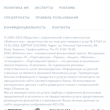
ПОЛИТИКА ИИ
ЭКСПЕРТЫ
РЕКЛАМА
СПЕЦПРОЕКТЫ
ПРАВИЛА ПОЛЬЗОВАНИЯ
КОНФИДЕНЦИАЛЬНОСТЬ
КОНТАКТЫ
© 2000–2026 Общество с ограниченной ответственностью
«Файненс.юа», свидетельство на знак для товаров и услуг № 37423 от
16.02.2004, ЕДРПОУ 22929966. Адрес: ул. Николая Гринченко, 4В,
Киев, Украина. График работы: Пн–Пт 9:00–18:00.
ООО «Файненс.юа» – независимый финансовый портал. Материалы
с пометками «Р», «Партнёрская», «Промо», «Акция», «Мнение»,
«Спецпроект», «Партнёрский проект» – это реклама в понимании
Закона Украины «О рекламе». За содержание рекламы
ответственность несёт рекламодатель. Информация на данной
странице не является рекламой банковских услуг. Проверенную
банком информацию о продуктах и услугах можно посмотреть на
официальном сайте соответствующего банка. Использование
материалов и данных с сайта разрешено только с гиперссылкой
https://finance.ua.
Мы не взимаем плату за услуги подбора и сравнения финансовых
предложений в каталогах и не предоставляем услуги кредитования,
размещения депозитов и страхования. Ваши личные данные на
сайте защищены шифрованием AES-256.