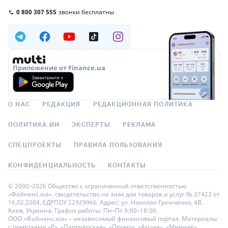
0 800 307 555
звонки бесплатны
Приложение от Finance.ua
О НАС
РЕДАКЦИЯ
РЕДАКЦИОННАЯ ПОЛИТИКА
ПОЛИТИКА ИИ
ЭКСПЕРТЫ
РЕКЛАМА
СПЕЦПРОЕКТЫ
ПРАВИЛА ПОЛЬЗОВАНИЯ
КОНФИДЕНЦИАЛЬНОСТЬ
КОНТАКТЫ
© 2000–2026 Общество с ограниченной ответственностью
«Файненс.юа», свидетельство на знак для товаров и услуг № 37423 от
16.02.2004, ЕДРПОУ 22929966. Адрес: ул. Николая Гринченко, 4В,
Киев, Украина. График работы: Пн–Пт 9:00–18:00.
ООО «Файненс.юа» – независимый финансовый портал. Материалы
с пометками «Р», «Партнёрская», «Промо», «Акция», «Мнение»,