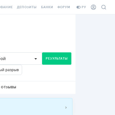
ОВАНИЕ
ДЕПОЗИТЫ
БАНКИ
ФОРУМ
РУ
ВСЕ ДЕПОЗИТЫ
ВСЕ БАНКИ
ВАНИЕ ЖИЛЬЯ ОТ
ДЕПОЗИТЫ В USD
ОТЗЫВЫ О БАНКАХ
И ШАХЕДОВ
ДЕПОЗИТЫ В EUR
МИКРОФИНАНСОВЫЕ
АХОВКА ЗАГРАНИЦУ
ОРГАНИЗАЦИИ
БОНУС К ДЕПОЗИТАМ
ОТЗЫВЫ ОБ МФО
бой
РЕЗУЛЬТАТЫ
УСЛОВИЯ АКЦИИ
Я КАРТА
ый разрыв
ВОПРОСЫ И ОТВЕТЫ
ОННАЯ ВИНЬЕТКА
ДЕПОЗИТНЫЙ КАЛЬКУЛЯТОР
Я СОТРУДНИКОВ
ОТЗЫВЫ
ПУТЕВОДИТЕЛИ ПО
SSISTANCE
СБЕРЕЖЕНИЯМ
ВАНИЕ ОТ
ТНЫХ СЛУЧАЕВ