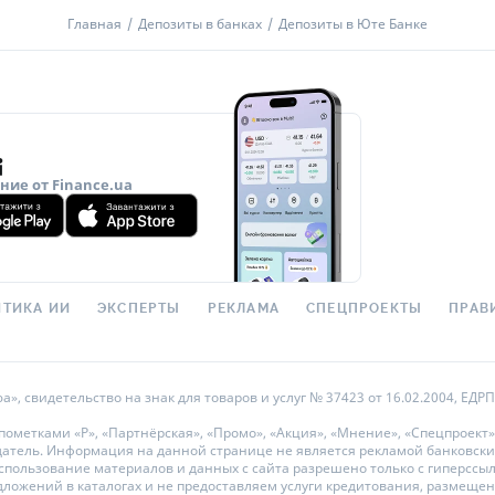
Итоговый доход
есяцев (177-212 дней)
Главная
Депозиты в банках
Депозиты в Юте Банке
Бонус к депозиту
олнение
Сумма вклада
бходимые документы
Срок вклада
порт, ИНН
Удержаны налоги
Доход до уплаты налогов
ие от Finance.ua
Сумма
Пополнен
%
от вклада
50 000
-
50 000 000
₴
Да
ТИКА ИИ
ЭКСПЕРТЫ
РЕКЛАМА
СПЕЦПРОЕКТЫ
ПРАВ
%
от вклада
50 000
-
50 000 000
₴
Да
 свидетельство на знак для товаров и услуг № 37423 от 16.02.2004, ЕДРПО
метками «Р», «Партнёрская», «Промо», «Акция», «Мнение», «Спецпроект»
%
от вклада
50 000
-
50 000 000
₴
Да
датель. Информация на данной странице не является рекламой банковски
ользование материалов и данных с сайта разрешено только с гиперссылкой
дложений в каталогах и не предоставляем услуги кредитования, размеще