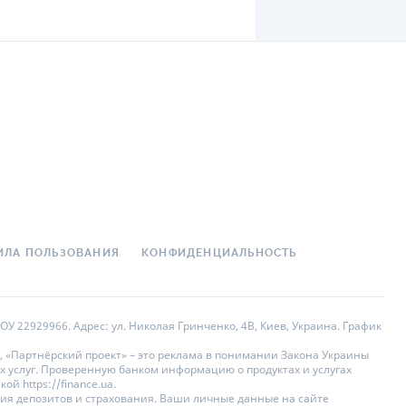
6 021,18
₴
616
₴
100 000
₴
6 месяцев
1 798
₴
7 819,18
₴
ие
Выплата процентов
В конце срока
,
Ежемесячно
ИЛА ПОЛЬЗОВАНИЯ
КОНФИДЕНЦИАЛЬНОСТЬ
В конце срока
,
Ежемесячно
У 22929966. Адрес: ул. Николая Гринченко, 4В, Киев, Украина. График
, «Партнёрский проект» – это реклама в понимании Закона Украины
В конце срока
,
Ежемесячно
х услуг. Проверенную банком информацию о продуктах и услугах
 https://finance.ua.
ния депозитов и страхования. Ваши личные данные на сайте