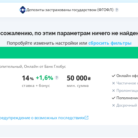
Депозиты застрахованы государством (ФГОФЛ)
ЕЖЕМЕСЯЧНЫЙ ОБЗОР
ПУТЕВО
КЕШБЭКА
СТРАХО
ПУТЕВОДИТЕЛИ ПО
ВСЕ СТ
 сожалению, по этим параметрам ничего не найде
БАНКОВСКИМ КАРТАМ
СТРАХО
Попробуйте изменить настройки или
сбросить фильтры
ОТЗЫВЫ
КОМПАН
опительный, Онлайн от Банк Глобус
ДОСТАВ
14
50 000
Онлайн оф
+
1,6
%
%
₴
Частичное 
КОНТАК
ставка
+ бонус
мин. сумма
Пролонгац
Пополнени
Досрочный
редупреждение о возможных последствиях
Расчет вашей прибыли
к вклада