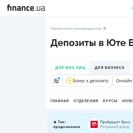
В
Примечание рекламодателя
В
Депозиты в Юте 
Л
А
ДЛЯ ФИЗ.ЛИЦ
ДЛЯ БИЗНЕСА
Н
Бонус к депозиту
Онлайн
С
П
ГЛАВНАЯ
ОТДЕЛЕНИЯ
КУРСЫ
НОВ
Т
Р
🔥 Топ-
ПроКредит Банк
предложения
Розумний дохід