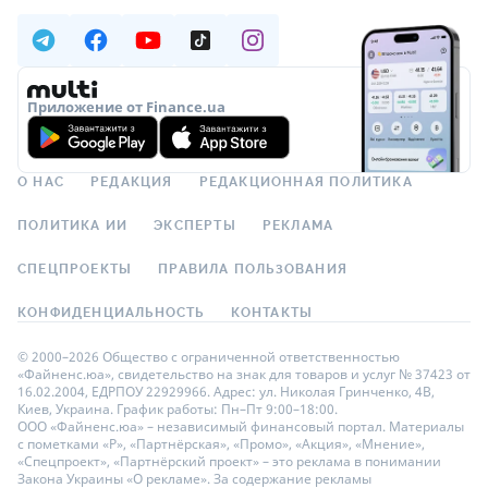
Приложение от Finance.ua
О НАС
РЕДАКЦИЯ
РЕДАКЦИОННАЯ ПОЛИТИКА
ПОЛИТИКА ИИ
ЭКСПЕРТЫ
РЕКЛАМА
СПЕЦПРОЕКТЫ
ПРАВИЛА ПОЛЬЗОВАНИЯ
КОНФИДЕНЦИАЛЬНОСТЬ
КОНТАКТЫ
© 2000–2026 Общество с ограниченной ответственностью
«Файненс.юа», свидетельство на знак для товаров и услуг № 37423 от
16.02.2004, ЕДРПОУ 22929966. Адрес: ул. Николая Гринченко, 4В,
Киев, Украина. График работы: Пн–Пт 9:00–18:00.
ООО «Файненс.юа» – независимый финансовый портал. Материалы
с пометками «Р», «Партнёрская», «Промо», «Акция», «Мнение»,
«Спецпроект», «Партнёрский проект» – это реклама в понимании
Закона Украины «О рекламе». За содержание рекламы