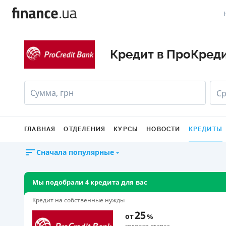
В
Кредит в ПроКреди
В
Л
Сумма, грн
Ср
А
Н
ГЛАВНАЯ
ОТДЕЛЕНИЯ
КУРСЫ
НОВОСТИ
КРЕДИТЫ
С
Сначала популярные
П
Т
Мы подобрали 4 кредита для вас
Кредит на собственные нужды
Р
25
от
%
годовая ставка