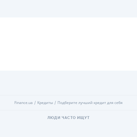
Л
Нет кредита для юрлиц (ФОП)
В
Нет круглосуточной поддержки
по телефону
Finance.ua
Кредиты
Подберите лучший кредит для себя
ЛЮДИ ЧАСТО ИЩУТ