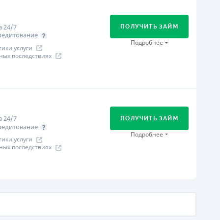
В кассах и терминалах отделений
Онлайн (через сайт или интернет-банкинг)
 24/7
ПОЛУЧИТЬ ЗАЙМ
ицензия НБУ
редитование
ицензия НБУ № 195
Подробнее
ики услуги
ных последствиях
ся информация о кредите
огашение
В кассах и терминалах отделений
Онлайн (через сайт или интернет-банкинг)
 24/7
ПОЛУЧИТЬ ЗАЙМ
ицензия НБУ
редитование
ицензия НБУ № 195
Подробнее
ики услуги
ных последствиях
ся информация о кредите
огашение
В кассах и терминалах отделений
Онлайн (через сайт или интернет-банкинг)
ицензия НБУ