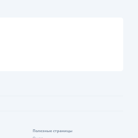
ицензия НБУ № 195
ся информация о кредите
Полезные страницы