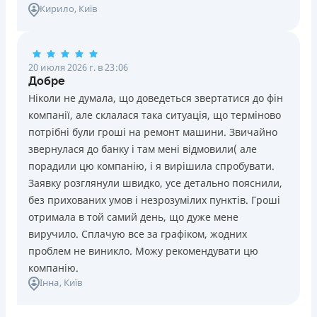
Кирило
, Київ
20 июля 2026 г. в 23:06
Добре
Ніколи не думала, що доведеться звертатися до фін
компанії, але склалася така ситуація, що терміново
потрібні були гроші на ремонт машини. Звичайно
звернулася до банку і там мені відмовили( але
порадили цю компанію, і я вирішила спробувати.
Заявку розглянули швидко, усе детально пояснили,
без прихованих умов і незрозумілих пунктів. Гроші
отримала в той самий день, що дуже мене
виручило. Сплачую все за графіком, жодних
проблем не виникло. Можу рекомендувати цю
компанію.
Інна
, Київ