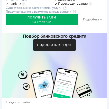
Перекредитование
Bank ID
Существенные характеристики услуги
Предупреждение о возможных последствиях
ПОЛУЧИТЬ ЗАЙМ
Подробнее
на
credit7.ua
Подбор банковского кредита
Акция: «Кешбэк за друга»
Клиент делится реферальной ссылкой с другом. Когда
ПОДОБРАТЬ КРЕДИТ
друг регистрируется и получает первый кредит (от
1000 грн), клиент автоматически получает 400 грн
кешбэка. Акция действует до 10.12.2026
🥉 Бронза FinAwards 2026
Бронзовый призер FinAwards 2026 «Лучшая программа
лояльности»
Первый займ
от 0,01%/день до 30 000 ₴
Повторный займ
Кредит от Starfin
от 0,95%/день до 50 000 ₴