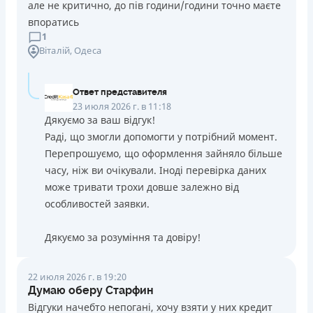
але не критично, до пів години/години точно маєте
впоратись
1
Віталій
, Одеса
Ответ представителя
23 июля 2026 г. в 11:18
Дякуємо за ваш відгук!
Раді, що змогли допомогти у потрібний момент.
Перепрошуємо, що оформлення зайняло більше
часу, ніж ви очікували. Іноді перевірка даних
може тривати трохи довше залежно від
особливостей заявки.
Дякуємо за розуміння та довіру!
22 июля 2026 г. в 19:20
Думаю оберу Старфин
Відгуки начебто непогані, хочу взяти у них кредит