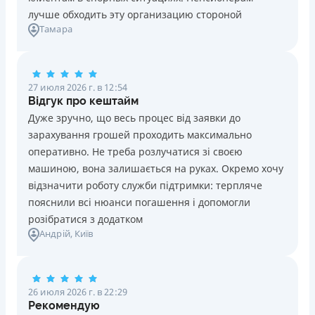
Онлайн (через сайт или интернет-банкинг)
лучше обходить эту организацию стороной
Через терминалы самообслуживания
Тамара
Через терминалы Приватбанка
Лицензия НБУ
Лицензия переоформлена 27.03.2024 г.
27 июля 2026 г. в 12:54
Відгук про кештайм
Вся информация о кредите
Дуже зручно, що весь процес від заявки до
зарахування грошей проходить максимально
оперативно. Не треба розлучатися зі своєю
Подробнее
ПОЛУЧИТЬ ЗАЙМ
машиною, вона залишається на руках. Окремо хочу
відзначити роботу служби підтримки: терпляче
пояснили всі нюанси погашення і допомогли
розібратися з додатком
Андрій
, Київ
26 июля 2026 г. в 22:29
Рекомендую