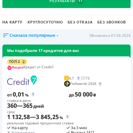
17
РЕЗУЛЬТАТЫ
НА КАРТУ
КРУГЛОСУТОЧНО
БЕЗ ОТКАЗА
БЕЗ ЗВОНКОВ
Сначала популярные
Обновлено 07.08.2026
Мы подобрали 17 кредитов для вас
ТОП 2
Кредит от Credit7
Акция
4,7
73
FinAwards 2026
0,01
50 000
от
%
до
₴
ставка в день
360
—
365
дней
срок
1 132,58
—
3 845,25
%
реальная годовая процентная ставка
На карту
За 3 мин
Наличными
Выдача 24/7