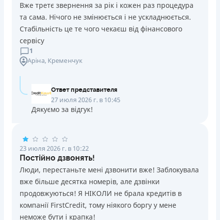
Вже третє звернення за рік і кожен раз процедура
та сама. Нічого не змінюється і не ускладнюється.
Стабільність це те чого чекаєш від фінансового
сервісу
1
Аріна
, Кременчук
Ответ представителя
27 июля 2026 г. в 10:45
Дякуємо за відгук!
23 июля 2026 г. в 10:22
Постійно дзвонять!
Люди, перестаньте мені дзвонити вже! Заблокувала
вже більше десятка номерів, але дзвінки
продовжуються! Я НІКОЛИ не брала кредитів в
компанії FirstCredit, тому ніякого боргу у мене
неможе бути і крапка!