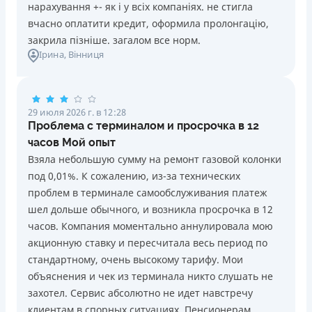
нарахування +- як і у всіх компаніях. не стигла
от 0%
Подробнее
ПОЛУЧИТЬ ЗАЙМ
Нет программы лояльности для постоянных клиентов
вчасно оплатити кредит, оформила пролонгацію,
Нет кредита для юрлиц (ФОП)
Преимущества
закрила пізніше. загалом все норм.
Нет круглосуточной поддержки
по телефону, в Viber,
Долгосрочность: Кредит на 120 дней с выплатой
Ірина
, Вінниця
Telegram, Facebook
частями (каждые 15–30 дней)
Скорость: Автоматическое решение и зачисление на
Погашение
карту за 5 минут
В кассах и терминалах отделений
29 июля 2026 г. в 12:28
Безопасность: Быстрая верификация через BankID
Оплата на расчетный счёт
Проблема с терминалом и просрочка в 12
Акция: Первый платеж под 0,01% в день по промокоду
Онлайн (через сайт или интернет-банкинг)
часов Мой опыт
Прозрачность: Надежная лицензия НБУ, без скрытых
Через терминалы Приватбанка
Взяла небольшую сумму на ремонт газовой колонки
страховок и звонков родственникам
Через терминалы самообслуживания
под 0,01%. К сожалению, из-за технических
проблем в терминале самообслуживания платеж
Вся информация о кредите
Недостатки
шел дольше обычного, и возникла просрочка в 12
Нет программы лояльности для постоянных клиентов
часов. Компания моментально аннулировала мою
Нет кредита для юрлиц (ФОП)
акционную ставку и пересчитала весь период по
Подробнее
ПОЛУЧИТЬ ЗАЙМ
Нет круглосуточной поддержки
по телефону, в Viber,
стандартному, очень высокому тарифу. Мои
Telegram, Facebook
объяснения и чек из терминала никто слушать не
Погашение
захотел. Сервис абсолютно не идет навстречу
В кассах и терминалах отделений
клиентам в спорных ситуациях. Пенсионерам