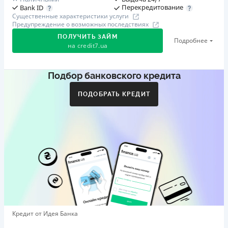
Перекредитование
Bank ID
Существенные характеристики услуги
Предупреждение о возможных последствиях
ПОЛУЧИТЬ ЗАЙМ
Подробнее
на
credit7.ua
Подбор банковского кредита
Акция: «Кешбэк за друга»
Клиент делится реферальной ссылкой с другом. Когда
ПОДОБРАТЬ КРЕДИТ
друг регистрируется и получает первый кредит (от
1000 грн), клиент автоматически получает 400 грн
кешбэка. Акция действует до 10.12.2026
🥉 Бронза FinAwards 2026
Бронзовый призер FinAwards 2026 «Лучшая программа
лояльности»
Первый займ
от 0,01%/день до 30 000 ₴
Повторный займ
Кредит от Идея Банка
от 0,95%/день до 50 000 ₴