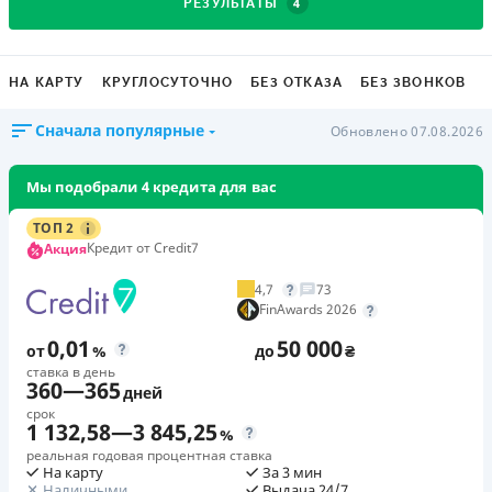
4
РЕЗУЛЬТАТЫ
НА КАРТУ
КРУГЛОСУТОЧНО
БЕЗ ОТКАЗА
БЕЗ ЗВОНКОВ
Сначала популярные
Обновлено 07.08.2026
Мы подобрали 4 кредита для вас
ТОП 2
Кредит от Credit7
Акция
4,7
73
FinAwards 2026
0,01
50 000
от
%
до
₴
ставка в день
360
—
365
дней
срок
1 132,58
—
3 845,25
%
реальная годовая процентная ставка
На карту
За 3 мин
Наличными
Выдача 24/7