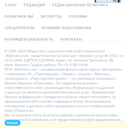
О НАС
РЕДАКЦИЯ
РЕДАКЦИОННАЯ ПОЛИТИКА
ПОЛИТИКА ИИ
ЭКСПЕРТЫ
РЕКЛАМА
СПЕЦПРОЕКТЫ
ПРАВИЛА ПОЛЬЗОВАНИЯ
КОНФИДЕНЦИАЛЬНОСТЬ
КОНТАКТЫ
© 2000–2026 Общество с ограниченной ответственностью
«Файненс.юа», свидетельство на знак для товаров и услуг № 37423 от
16.02.2004, ЕДРПОУ 22929966. Адрес: ул. Николая Гринченко, 4В,
Киев, Украина. График работы: Пн–Пт 9:00–18:00.
ООО «Файненс.юа» – независимый финансовый портал. Материалы
с пометками «Р», «Партнёрская», «Промо», «Акция», «Мнение»,
«Спецпроект», «Партнёрский проект» – это реклама в понимании
Закона Украины «О рекламе». За содержание рекламы
ответственность несёт рекламодатель. Информация на данной
странице не является рекламой банковских услуг. Проверенную
банком информацию о продуктах и услугах можно посмотреть на
официальном сайте соответствующего банка. Использование
материалов и данных с сайта разрешено только с гиперссылкой
https://finance.ua.
Мы не взимаем плату за услуги подбора и сравнения финансовых
предложений в каталогах и не предоставляем услуги кредитования,
Новое
размещения депозитов и страхования. Ваши личные данные на