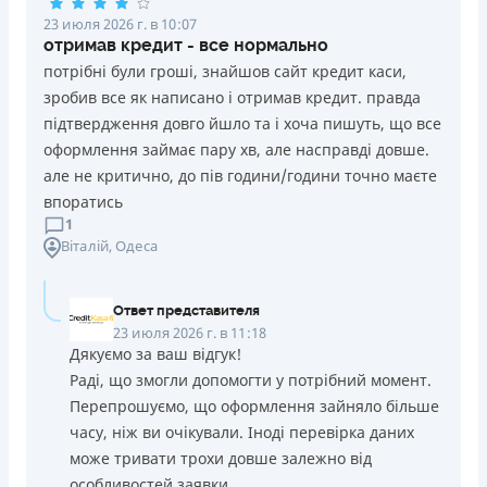
23 июля 2026 г. в 10:07
отримав кредит - все нормально
потрібні були гроші, знайшов сайт кредит каси,
зробив все як написано і отримав кредит. правда
підтвердження довго йшло та і хоча пишуть, що все
оформлення займає пару хв, але насправді довше.
але не критично, до пів години/години точно маєте
впоратись
1
Віталій
, Одеса
Ответ представителя
23 июля 2026 г. в 11:18
Дякуємо за ваш відгук!
Раді, що змогли допомогти у потрібний момент.
Перепрошуємо, що оформлення зайняло більше
часу, ніж ви очікували. Іноді перевірка даних
може тривати трохи довше залежно від
особливостей заявки.