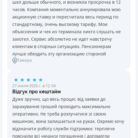
шел дольше обычного, и возникла просрочка в 12
Погашение
Возраст
часов. Компания моментально аннулировала мою
В кассах и терминалах отделений
18 - 70 лет
акционную ставку и пересчитала весь период по
Оплата на расчетный счёт
Преимущества
стандартному, очень высокому тарифу. Мои
Онлайн (через сайт или интернет-банкинг)
Сниженная процентная ставка 0,01% в день для
объяснения и чек из терминала никто слушать не
Через терминалы самообслуживания
новых клиентов на период от 3 до 30 дней (после
захотел. Сервис абсолютно не идет навстречу
Лицензия НБУ
этого стандартная ставка 1%)
клиентам в спорных ситуациях. Пенсионерам
Лицензия НБУ №10
Запрашиваются только данные паспорта, ИНН, номер
лучше обходить эту организацию стороной
Вся информация о кредите
Тамара
банковской карты и телефона
Оформляются кредиты онлайн 24/7. Рассматриваются
100% заявок, в том числе анкеты клиентов с
Подробнее
ПОЛУЧИТЬ ЗАЙМ
проблемной кредитной историей.
27 июля 2026 г. в 12:54
Переводятся деньги на банковскую карту сразу после
Відгук про кештайм
подписания электронного договора о предоставлении
Дуже зручно, що весь процес від заявки до
кредита
зарахування грошей проходить максимально
Дарятся скидки до -99% постоянным клиентам на
оперативно. Не треба розлучатися зі своєю
будущие кредиты согласно программе лояльности
машиною, вона залишається на руках. Окремо хочу
Программа лояльности для постоянных клиентов
відзначити роботу служби підтримки: терпляче
Круглосуточная поддержка
в Viber, Telegram,
пояснили всі нюанси погашення і допомогли