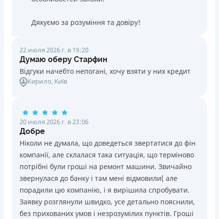
Дякуємо за розуміння та довіру!
22 июля 2026 г. в 19:20
Думаю оберу Старфин
Відгуки начебто непогані, хочу взяти у них кредит
Кирило
, Київ
20 июля 2026 г. в 23:06
Добре
Ніколи не думала, що доведеться звертатися до фін
компанії, але склалася така ситуація, що терміново
потрібні були гроші на ремонт машини. Звичайно
звернулася до банку і там мені відмовили( але
порадили цю компанію, і я вирішила спробувати.
Заявку розглянули швидко, усе детально пояснили,
без прихованих умов і незрозумілих пунктів. Гроші