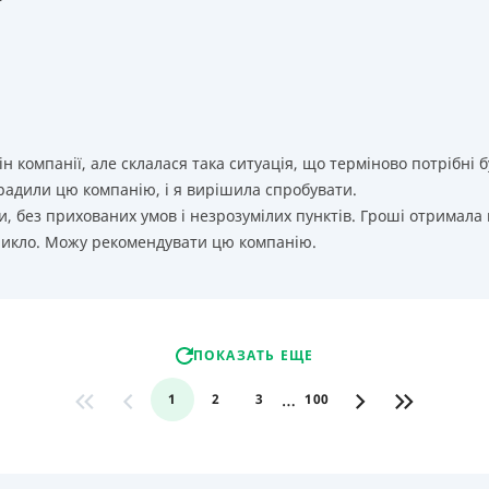
т
ін компанії, але склалася така ситуація, що терміново потрібн
орадили цю компанію, і я вирішила спробувати.
, без прихованих умов і незрозумілих пунктів. Гроші отримала
никло. Можу рекомендувати цю компанію.
ПОКАЗАТЬ ЕЩЕ
…
1
2
3
100