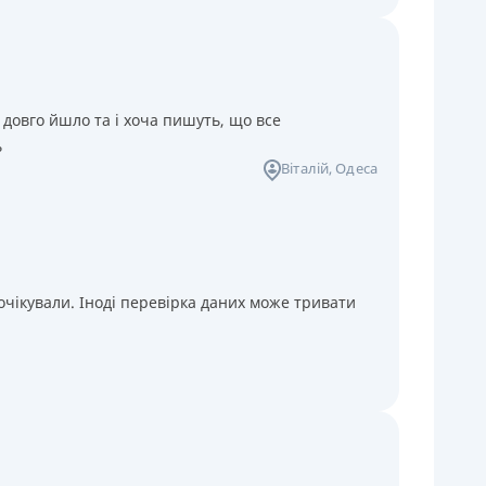
 довго йшло та і хоча пишуть, що все
ь
Віталій
, Одеса
чікували. Іноді перевірка даних може тривати