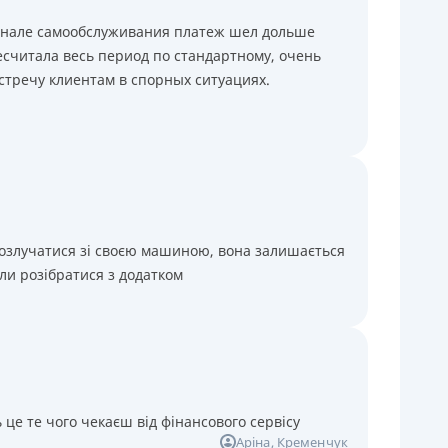
минале самообслуживания платеж шел дольше
считала весь период по стандартному, очень
стречу клиентам в спорных ситуациях.
розлучатися зі своєю машиною, вона залишається
ли розібратися з додатком
 це те чого чекаєш від фінансового сервісу
Аріна
, Кременчук