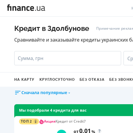
В
Кредит в Здолбунове
Примечание рекла
В
Сравнивайте и заказывайте кредиты украинских б
Л
Сумма, грн
Ср
А
Н
НА КАРТУ
КРУГЛОСУТОЧНО
БЕЗ ОТКАЗА
БЕЗ ЗВОНК
С
Сначала популярные
П
Т
Мы подобрали 4 кредита для вас
Р
Акция
ТОП 2
Кредит от Credit7
0,01
от
%