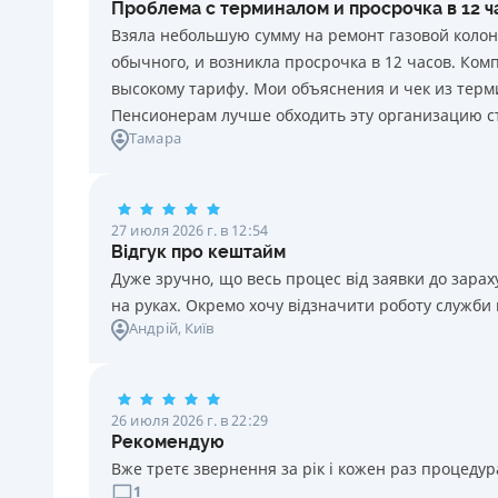
Проблема с терминалом и просрочка в 12 
каждый день нарушения. Штраф не начисляется и не
Взяла небольшую сумму на ремонт газовой колон
уплачивается в течение 3 (трех) календарных дней
обычного, и возникла просрочка в 12 часов. Ко
подряд после окончания срока уплаты
высокому тарифу. Мои объяснения и чек из терми
соответствующего платежа, если Потребитель в этот
Пенсионерам лучше обходить эту организацию с
срок оплатит задолженность по кредиту.
Тамара
Требуемые документы
Паспорт
,
ИНН
Возраст
27 июля 2026 г. в 12:54
18 - 70 лет
Відгук про кештайм
Дуже зручно, що весь процес від заявки до зар
на руках. Окремо хочу відзначити роботу служби
Андрій
, Київ
26 июля 2026 г. в 22:29
Рекомендую
Вже третє звернення за рік і кожен раз процедура
1