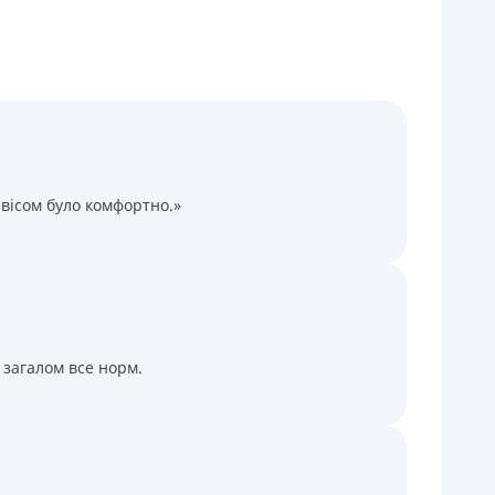
Через терминалы Приватбанка
Через терминалы самообслуживания
ицензия НБУ
ицензия переоформлена 14.03.2024 г.
ся информация о кредите
вісом було комфортно.»
 загалом все норм.