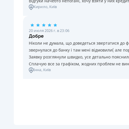
Відгуки начебто непогані, хочу взяти у них креди
Кирило
, Київ
20 июля 2026 г. в 23:06
Добре
Ніколи не думала, що доведеться звертатися до ф
звернулася до банку і там мені відмовили( але п
Заявку розглянули швидко, усе детально пояснили
Сплачую все за графіком, жодних проблем не ви
Інна
, Київ