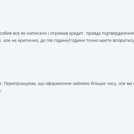
зробив все як написано і отримав кредит. правда підтвердження
. але не критично, до пів години/години точно маєте впоратис
т. Перепрошуємо, що оформлення зайняло більше часу, ніж ви о
.