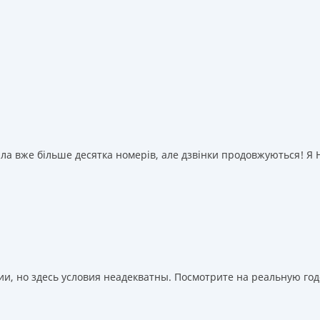
а вже більше десятка номерів, але дзвінки продовжуються! Я НІ
, но здесь условия неадекватны. Посмотрите на реальную годо