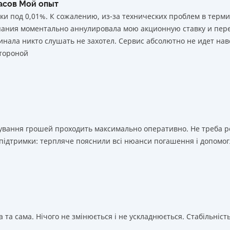
часов Мой опыт
ки под 0,01%. К сожалению, из-за технических проблем в тер
мпания моментально аннулировала мою акционную ставку и пере
нала никто слушать не захотел. Сервис абсолютно не идет нав
тороной
ахування грошей проходить максимально оперативно. Не треба 
 підтримки: терпляче пояснили всі нюанси погашення і допомог
 та сама. Нічого не змінюється і не ускладнюється. Стабільність