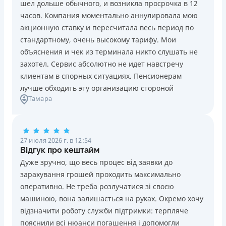
шел дольше обычного, и возникла просрочка в 12
Погашение
Возраст
часов. Компания моментально аннулировала мою
В кассах и терминалах отделений
18 - 70 лет
акционную ставку и пересчитала весь период по
Оплата на расчетный счёт
Преимущества
стандартному, очень высокому тарифу. Мои
Онлайн (через сайт или интернет-банкинг)
Сниженная процентная ставка 0,01% в день для
объяснения и чек из терминала никто слушать не
Через терминалы самообслуживания
новых клиентов на период от 3 до 30 дней (после
захотел. Сервис абсолютно не идет навстречу
Лицензия НБУ
этого стандартная ставка 1%)
клиентам в спорных ситуациях. Пенсионерам
Лицензия НБУ №10
Запрашиваются только данные паспорта, ИНН, номер
лучше обходить эту организацию стороной
Вся информация о кредите
Тамара
банковской карты и телефона
Оформляются кредиты онлайн 24/7. Рассматриваются
100% заявок, в том числе анкеты клиентов с
Подробнее
ПОЛУЧИТЬ ЗАЙМ
проблемной кредитной историей.
27 июля 2026 г. в 12:54
Переводятся деньги на банковскую карту сразу после
Відгук про кештайм
подписания электронного договора о предоставлении
Дуже зручно, що весь процес від заявки до
кредита
зарахування грошей проходить максимально
Дарятся скидки до -99% постоянным клиентам на
оперативно. Не треба розлучатися зі своєю
будущие кредиты согласно программе лояльности
машиною, вона залишається на руках. Окремо хочу
Программа лояльности для постоянных клиентов
відзначити роботу служби підтримки: терпляче
Круглосуточная поддержка
в Viber, Telegram,
пояснили всі нюанси погашення і допомогли