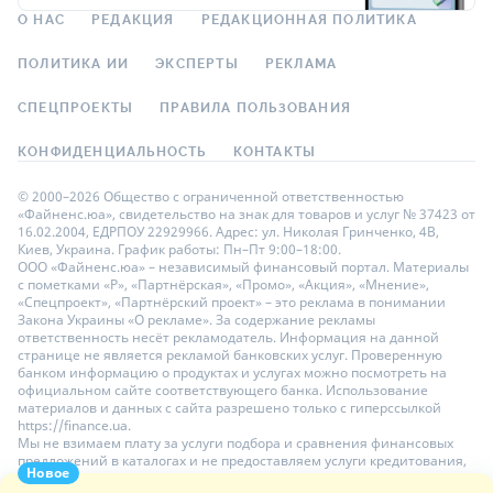
О НАС
РЕДАКЦИЯ
РЕДАКЦИОННАЯ ПОЛИТИКА
ПОЛИТИКА ИИ
ЭКСПЕРТЫ
РЕКЛАМА
СПЕЦПРОЕКТЫ
ПРАВИЛА ПОЛЬЗОВАНИЯ
КОНФИДЕНЦИАЛЬНОСТЬ
КОНТАКТЫ
© 2000–2026 Общество с ограниченной ответственностью
«Файненс.юа», свидетельство на знак для товаров и услуг № 37423 от
16.02.2004, ЕДРПОУ 22929966. Адрес: ул. Николая Гринченко, 4В,
Киев, Украина. График работы: Пн–Пт 9:00–18:00.
ООО «Файненс.юа» – независимый финансовый портал. Материалы
с пометками «Р», «Партнёрская», «Промо», «Акция», «Мнение»,
«Спецпроект», «Партнёрский проект» – это реклама в понимании
Закона Украины «О рекламе». За содержание рекламы
ответственность несёт рекламодатель. Информация на данной
странице не является рекламой банковских услуг. Проверенную
банком информацию о продуктах и услугах можно посмотреть на
официальном сайте соответствующего банка. Использование
материалов и данных с сайта разрешено только с гиперссылкой
https://finance.ua.
Мы не взимаем плату за услуги подбора и сравнения финансовых
предложений в каталогах и не предоставляем услуги кредитования,
Новое
размещения депозитов и страхования. Ваши личные данные на