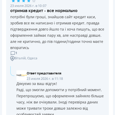
23 июля 2026 г. в 10:07
отримав кредит - все нормально
потрібні були гроші, знайшов сайт кредит каси,
зробив все як написано і отримав кредит. правда
підтвердження довго йшло та і хоча пишуть, що все
оформлення займає пару хв, але насправді довше.
але не критично, до пів години/години точно маєте
впоратись
1
Віталій
, Одеса
Ответ представителя
23 июля 2026 г. в 11:18
Дякуємо за ваш відгук!
Раді, що змогли допомогти у потрібний момент.
Перепрошуємо, що оформлення зайняло більше
часу, ніж ви очікували. Іноді перевірка даних
може тривати трохи довше залежно від
особливостей заявки.