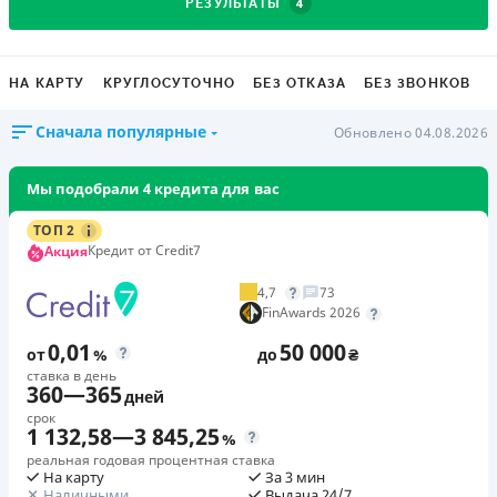
4
РЕЗУЛЬТАТЫ
НА КАРТУ
КРУГЛОСУТОЧНО
БЕЗ ОТКАЗА
БЕЗ ЗВОНКОВ
Сначала популярные
Обновлено 04.08.2026
Мы подобрали 4 кредита для вас
ТОП 2
Кредит от Credit7
Акция
4,7
73
FinAwards 2026
0,01
50 000
от
%
до
₴
ставка в день
360
—
365
дней
срок
1 132,58
—
3 845,25
%
реальная годовая процентная ставка
На карту
За 3 мин
Наличными
Выдача 24/7