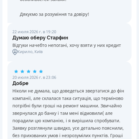
Дякуємо за розуміння та довіру!
22 июля 2026 г. в 19:20
Думаю оберу Старфин
Відгуки начебто непогані, хочу взяти у них кредит
Кирило
, Київ
20 июля 2026 г. в 23:06
Добре
Ніколи не думала, що доведеться звертатися до фін
компанії, але склалася така ситуація, що терміново
потрібні були гроші на ремонт машини. Звичайно
звернулася до банку і там мені відмовили( але
порадили цю компанію, і я вирішила спробувати.
Заявку розглянули швидко, усе детально пояснили,
без прихованих умов і незрозумілих пунктів. Гроші