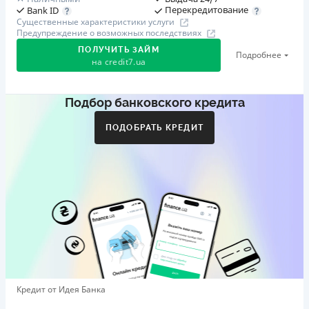
Перекредитование
Bank ID
Существенные характеристики услуги
Предупреждение о возможных последствиях
ПОЛУЧИТЬ ЗАЙМ
Подробнее
на
credit7.ua
Подбор банковского кредита
Акция: «Кешбэк за друга»
Клиент делится реферальной ссылкой с другом. Когда
ПОДОБРАТЬ КРЕДИТ
друг регистрируется и получает первый кредит (от
1000 грн), клиент автоматически получает 400 грн
кешбэка. Акция действует до 10.12.2026
🥉 Бронза FinAwards 2026
Бронзовый призер FinAwards 2026 «Лучшая программа
лояльности»
Первый займ
от 0,01%/день до 30 000 ₴
Повторный займ
Кредит от Идея Банка
от 0,95%/день до 50 000 ₴