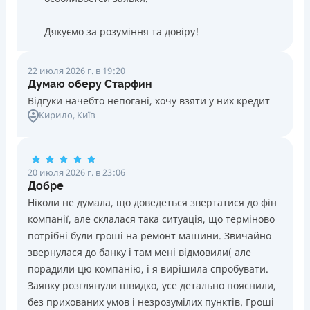
Дякуємо за розуміння та довіру!
22 июля 2026 г. в 19:20
Думаю оберу Старфин
Відгуки начебто непогані, хочу взяти у них кредит
Кирило
, Київ
20 июля 2026 г. в 23:06
Добре
Ніколи не думала, що доведеться звертатися до фін
компанії, але склалася така ситуація, що терміново
потрібні були гроші на ремонт машини. Звичайно
звернулася до банку і там мені відмовили( але
порадили цю компанію, і я вирішила спробувати.
Заявку розглянули швидко, усе детально пояснили,
без прихованих умов і незрозумілих пунктів. Гроші