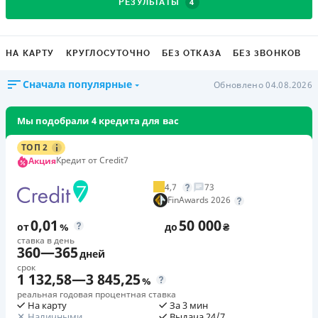
4
РЕЗУЛЬТАТЫ
НА КАРТУ
КРУГЛОСУТОЧНО
БЕЗ ОТКАЗА
БЕЗ ЗВОНКОВ
Сначала популярные
Обновлено 04.08.2026
Мы подобрали 4 кредита для вас
ТОП 2
Кредит от Credit7
Акция
4,7
73
FinAwards 2026
0,01
50 000
от
%
до
₴
ставка в день
360
—
365
дней
срок
1 132,58
—
3 845,25
%
реальная годовая процентная ставка
На карту
За 3 мин
Наличными
Выдача 24/7