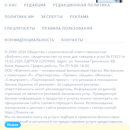
О НАС
РЕДАКЦИЯ
РЕДАКЦИОННАЯ ПОЛИТИКА
ПОЛИТИКА ИИ
ЭКСПЕРТЫ
РЕКЛАМА
СПЕЦПРОЕКТЫ
ПРАВИЛА ПОЛЬЗОВАНИЯ
КОНФИДЕНЦИАЛЬНОСТЬ
КОНТАКТЫ
© 2000–2026 Общество с ограниченной ответственностью
«Файненс.юа», свидетельство на знак для товаров и услуг № 37423 от
16.02.2004, ЕДРПОУ 22929966. Адрес: ул. Николая Гринченко, 4В,
Киев, Украина. График работы: Пн–Пт 9:00–18:00.
ООО «Файненс.юа» – независимый финансовый портал. Материалы
с пометками «Р», «Партнёрская», «Промо», «Акция», «Мнение»,
«Спецпроект», «Партнёрский проект» – это реклама в понимании
Закона Украины «О рекламе». За содержание рекламы
ответственность несёт рекламодатель. Информация на данной
странице не является рекламой банковских услуг. Проверенную
банком информацию о продуктах и услугах можно посмотреть на
официальном сайте соответствующего банка. Использование
материалов и данных с сайта разрешено только с гиперссылкой
https://finance.ua.
Мы не взимаем плату за услуги подбора и сравнения финансовых
предложений в каталогах и не предоставляем услуги кредитования,
Новое
размещения депозитов и страхования. Ваши личные данные на