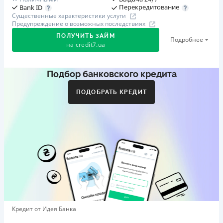
Перекредитование
Bank ID
Существенные характеристики услуги
Предупреждение о возможных последствиях
ПОЛУЧИТЬ ЗАЙМ
Подробнее
на
credit7.ua
Подбор банковского кредита
Акция: «Кешбэк за друга»
Клиент делится реферальной ссылкой с другом. Когда
ПОДОБРАТЬ КРЕДИТ
друг регистрируется и получает первый кредит (от
1000 грн), клиент автоматически получает 400 грн
кешбэка. Акция действует до 10.12.2026
🥉 Бронза FinAwards 2026
Бронзовый призер FinAwards 2026 «Лучшая программа
лояльности»
Первый займ
от 0,01%/день до 30 000 ₴
Повторный займ
Кредит от Идея Банка
от 0,95%/день до 50 000 ₴