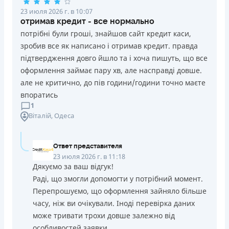
23 июля 2026 г. в 10:07
отримав кредит - все нормально
потрібні були гроші, знайшов сайт кредит каси,
зробив все як написано і отримав кредит. правда
підтвердження довго йшло та і хоча пишуть, що все
оформлення займає пару хв, але насправді довше.
але не критично, до пів години/години точно маєте
впоратись
1
Віталій
, Одеса
Ответ представителя
23 июля 2026 г. в 11:18
Дякуємо за ваш відгук!
Раді, що змогли допомогти у потрібний момент.
Перепрошуємо, що оформлення зайняло більше
часу, ніж ви очікували. Іноді перевірка даних
може тривати трохи довше залежно від
особливостей заявки.