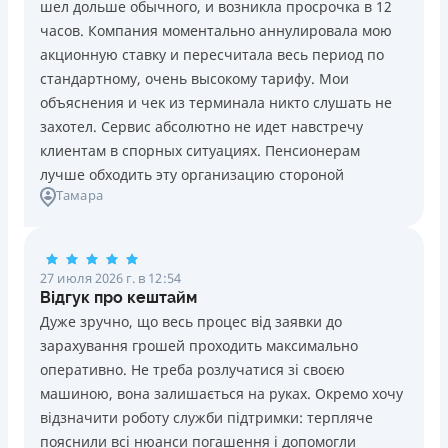
шел дольше обычного, и возникла просрочка в 12
Погашение
Возраст
часов. Компания моментально аннулировала мою
В кассах и терминалах отделений
18 - 70 лет
акционную ставку и пересчитала весь период по
Оплата на расчетный счёт
Преимущества
стандартному, очень высокому тарифу. Мои
Онлайн (через сайт или интернет-банкинг)
Сниженная процентная ставка 0,01% в день для
объяснения и чек из терминала никто слушать не
Через терминалы самообслуживания
новых клиентов на период от 3 до 30 дней (после
захотел. Сервис абсолютно не идет навстречу
Лицензия НБУ
этого стандартная ставка 1%)
клиентам в спорных ситуациях. Пенсионерам
Лицензия НБУ №10
Запрашиваются только данные паспорта, ИНН, номер
лучше обходить эту организацию стороной
Вся информация о кредите
Тамара
банковской карты и телефона
Оформляются кредиты онлайн 24/7. Рассматриваются
100% заявок, в том числе анкеты клиентов с
Подробнее
ПОЛУЧИТЬ ЗАЙМ
проблемной кредитной историей.
27 июля 2026 г. в 12:54
Переводятся деньги на банковскую карту сразу после
Відгук про кештайм
подписания электронного договора о предоставлении
Дуже зручно, що весь процес від заявки до
кредита
зарахування грошей проходить максимально
Дарятся скидки до -99% постоянным клиентам на
оперативно. Не треба розлучатися зі своєю
будущие кредиты согласно программе лояльности
машиною, вона залишається на руках. Окремо хочу
Программа лояльности для постоянных клиентов
відзначити роботу служби підтримки: терпляче
Круглосуточная поддержка
в Viber, Telegram,
пояснили всі нюанси погашення і допомогли