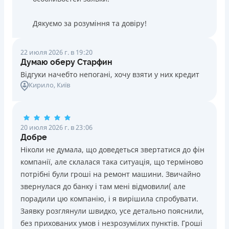
Дякуємо за розуміння та довіру!
22 июля 2026 г. в 19:20
Думаю оберу Старфин
Відгуки начебто непогані, хочу взяти у них кредит
Кирило
, Київ
20 июля 2026 г. в 23:06
Добре
Ніколи не думала, що доведеться звертатися до фін
компанії, але склалася така ситуація, що терміново
потрібні були гроші на ремонт машини. Звичайно
звернулася до банку і там мені відмовили( але
порадили цю компанію, і я вирішила спробувати.
Заявку розглянули швидко, усе детально пояснили,
без прихованих умов і незрозумілих пунктів. Гроші