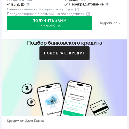
Перекредитование
Bank ID
Существенные характеристики услуги
Предупреждение о возможных последствиях
ПОЛУЧИТЬ ЗАЙМ
Подробнее
на
credit7.ua
Подбор банковского кредита
Акция: «Кешбэк за друга»
Клиент делится реферальной ссылкой с другом. Когда
ПОДОБРАТЬ КРЕДИТ
друг регистрируется и получает первый кредит (от
1000 грн), клиент автоматически получает 400 грн
кешбэка. Акция действует до 10.12.2026
🥉 Бронза FinAwards 2026
Бронзовый призер FinAwards 2026 «Лучшая программа
лояльности»
Первый займ
от 0,01%/день до 30 000 ₴
Повторный займ
Кредит от Идея Банка
от 0,95%/день до 50 000 ₴