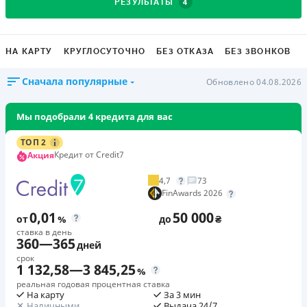
4
РЕЗУЛЬТАТЫ
НА КАРТУ
КРУГЛОСУТОЧНО
БЕЗ ОТКАЗА
БЕЗ ЗВОНКОВ
Сначала популярные
Обновлено 04.08.2026
Мы подобрали 4 кредита для вас
ТОП 2
Кредит от Credit7
Акция
4,7
73
FinAwards 2026
0,01
50 000
от
%
до
₴
ставка в день
360
—
365
дней
срок
1 132,58
—
3 845,25
%
реальная годовая процентная ставка
На карту
За 3 мин
Наличными
Выдача 24/7