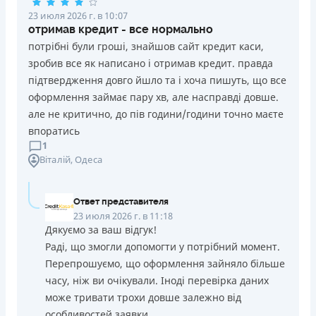
23 июля 2026 г. в 10:07
отримав кредит - все нормально
потрібні були гроші, знайшов сайт кредит каси,
зробив все як написано і отримав кредит. правда
підтвердження довго йшло та і хоча пишуть, що все
оформлення займає пару хв, але насправді довше.
але не критично, до пів години/години точно маєте
впоратись
1
Віталій
, Одеса
Ответ представителя
23 июля 2026 г. в 11:18
Дякуємо за ваш відгук!
Раді, що змогли допомогти у потрібний момент.
Перепрошуємо, що оформлення зайняло більше
часу, ніж ви очікували. Іноді перевірка даних
може тривати трохи довше залежно від
особливостей заявки.