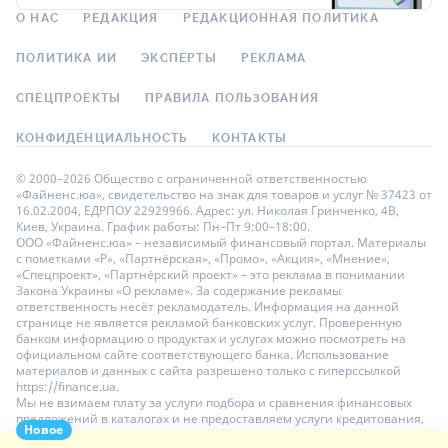
О НАС
РЕДАКЦИЯ
РЕДАКЦИОННАЯ ПОЛИТИКА
ПОЛИТИКА ИИ
ЭКСПЕРТЫ
РЕКЛАМА
СПЕЦПРОЕКТЫ
ПРАВИЛА ПОЛЬЗОВАНИЯ
КОНФИДЕНЦИАЛЬНОСТЬ
КОНТАКТЫ
© 2000–2026 Общество с ограниченной ответственностью
«Файненс.юа», свидетельство на знак для товаров и услуг № 37423 от
16.02.2004, ЕДРПОУ 22929966. Адрес: ул. Николая Гринченко, 4В,
Киев, Украина. График работы: Пн–Пт 9:00–18:00.
ООО «Файненс.юа» – независимый финансовый портал. Материалы
с пометками «Р», «Партнёрская», «Промо», «Акция», «Мнение»,
«Спецпроект», «Партнёрский проект» – это реклама в понимании
Закона Украины «О рекламе». За содержание рекламы
ответственность несёт рекламодатель. Информация на данной
странице не является рекламой банковских услуг. Проверенную
банком информацию о продуктах и услугах можно посмотреть на
официальном сайте соответствующего банка. Использование
материалов и данных с сайта разрешено только с гиперссылкой
https://finance.ua.
Мы не взимаем плату за услуги подбора и сравнения финансовых
предложений в каталогах и не предоставляем услуги кредитования,
Новое
размещения депозитов и страхования. Ваши личные данные на