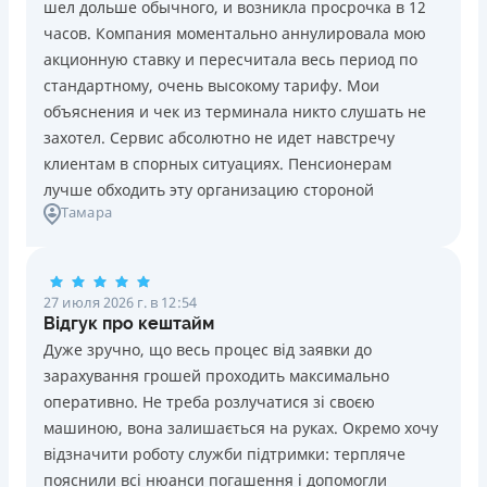
шел дольше обычного, и возникла просрочка в 12
Погашение
Возраст
часов. Компания моментально аннулировала мою
В кассах и терминалах отделений
18 - 70 лет
акционную ставку и пересчитала весь период по
Оплата на расчетный счёт
Преимущества
стандартному, очень высокому тарифу. Мои
Онлайн (через сайт или интернет-банкинг)
Сниженная процентная ставка 0,01% в день для
объяснения и чек из терминала никто слушать не
Через терминалы самообслуживания
новых клиентов на период от 3 до 30 дней (после
захотел. Сервис абсолютно не идет навстречу
Лицензия НБУ
этого стандартная ставка 1%)
клиентам в спорных ситуациях. Пенсионерам
Лицензия НБУ №10
Запрашиваются только данные паспорта, ИНН, номер
лучше обходить эту организацию стороной
Вся информация о кредите
Тамара
банковской карты и телефона
Оформляются кредиты онлайн 24/7. Рассматриваются
100% заявок, в том числе анкеты клиентов с
Подробнее
ПОЛУЧИТЬ ЗАЙМ
проблемной кредитной историей.
27 июля 2026 г. в 12:54
Переводятся деньги на банковскую карту сразу после
Відгук про кештайм
подписания электронного договора о предоставлении
Дуже зручно, що весь процес від заявки до
кредита
зарахування грошей проходить максимально
Дарятся скидки до -99% постоянным клиентам на
оперативно. Не треба розлучатися зі своєю
будущие кредиты согласно программе лояльности
машиною, вона залишається на руках. Окремо хочу
Программа лояльности для постоянных клиентов
відзначити роботу служби підтримки: терпляче
Круглосуточная поддержка
в Viber, Telegram,
пояснили всі нюанси погашення і допомогли