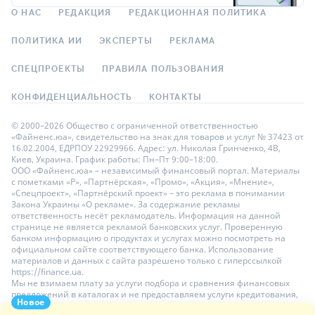
О НАС
РЕДАКЦИЯ
РЕДАКЦИОННАЯ ПОЛИТИКА
ПОЛИТИКА ИИ
ЭКСПЕРТЫ
РЕКЛАМА
СПЕЦПРОЕКТЫ
ПРАВИЛА ПОЛЬЗОВАНИЯ
КОНФИДЕНЦИАЛЬНОСТЬ
КОНТАКТЫ
© 2000–2026 Общество с ограниченной ответственностью
«Файненс.юа», свидетельство на знак для товаров и услуг № 37423 от
16.02.2004, ЕДРПОУ 22929966. Адрес: ул. Николая Гринченко, 4В,
Киев, Украина. График работы: Пн–Пт 9:00–18:00.
ООО «Файненс.юа» – независимый финансовый портал. Материалы
с пометками «Р», «Партнёрская», «Промо», «Акция», «Мнение»,
«Спецпроект», «Партнёрский проект» – это реклама в понимании
Закона Украины «О рекламе». За содержание рекламы
ответственность несёт рекламодатель. Информация на данной
странице не является рекламой банковских услуг. Проверенную
банком информацию о продуктах и услугах можно посмотреть на
официальном сайте соответствующего банка. Использование
материалов и данных с сайта разрешено только с гиперссылкой
https://finance.ua.
Мы не взимаем плату за услуги подбора и сравнения финансовых
предложений в каталогах и не предоставляем услуги кредитования,
Новое
размещения депозитов и страхования. Ваши личные данные на