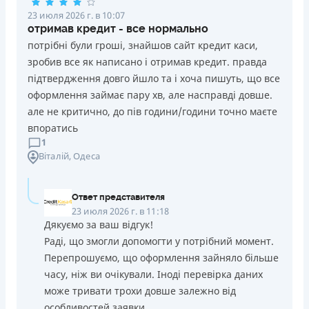
23 июля 2026 г. в 10:07
отримав кредит - все нормально
потрібні були гроші, знайшов сайт кредит каси,
зробив все як написано і отримав кредит. правда
підтвердження довго йшло та і хоча пишуть, що все
оформлення займає пару хв, але насправді довше.
але не критично, до пів години/години точно маєте
впоратись
1
Віталій
, Одеса
Ответ представителя
23 июля 2026 г. в 11:18
Дякуємо за ваш відгук!
Раді, що змогли допомогти у потрібний момент.
Перепрошуємо, що оформлення зайняло більше
часу, ніж ви очікували. Іноді перевірка даних
може тривати трохи довше залежно від
особливостей заявки.