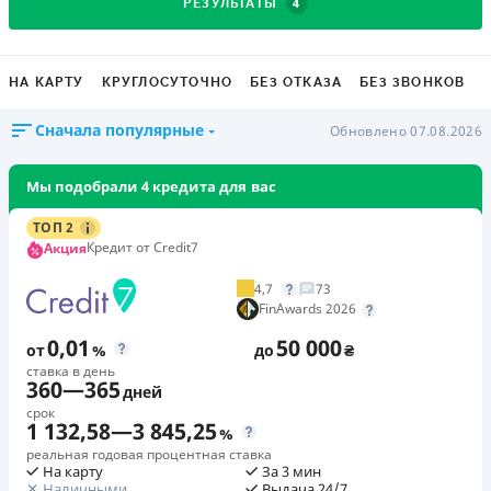
4
РЕЗУЛЬТАТЫ
НА КАРТУ
КРУГЛОСУТОЧНО
БЕЗ ОТКАЗА
БЕЗ ЗВОНКОВ
Сначала популярные
Обновлено 07.08.2026
Мы подобрали 4 кредита для вас
ТОП 2
Кредит от Credit7
Акция
4,7
73
FinAwards 2026
0,01
50 000
от
%
до
₴
ставка в день
360
—
365
дней
срок
1 132,58
—
3 845,25
%
реальная годовая процентная ставка
На карту
За 3 мин
Наличными
Выдача 24/7