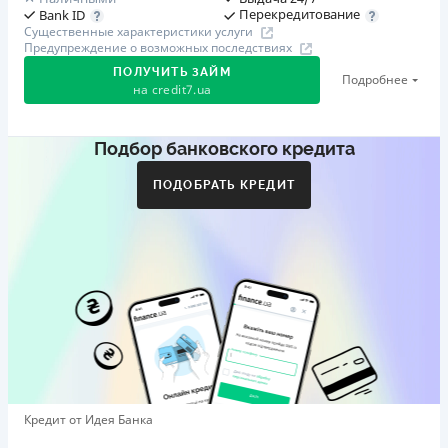
Перекредитование
Bank ID
Существенные характеристики услуги
Предупреждение о возможных последствиях
ПОЛУЧИТЬ ЗАЙМ
Подробнее
на
credit7.ua
Подбор банковского кредита
Акция: «Кешбэк за друга»
Клиент делится реферальной ссылкой с другом. Когда
ПОДОБРАТЬ КРЕДИТ
друг регистрируется и получает первый кредит (от
1000 грн), клиент автоматически получает 400 грн
кешбэка. Акция действует до 10.12.2026
🥉 Бронза FinAwards 2026
Бронзовый призер FinAwards 2026 «Лучшая программа
лояльности»
Первый займ
от 0,01%/день до 30 000 ₴
Повторный займ
Кредит от Идея Банка
от 0,95%/день до 50 000 ₴