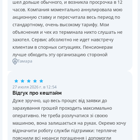
шел дольше обычного, и возникла просрочка в 12
Погашение
Возраст
часов. Компания моментально аннулировала мою
В кассах и терминалах отделений
18 - 70 лет
акционную ставку и пересчитала весь период по
Оплата на расчетный счёт
Преимущества
стандартному, очень высокому тарифу. Мои
Онлайн (через сайт или интернет-банкинг)
Сниженная процентная ставка 0,01% в день для
объяснения и чек из терминала никто слушать не
Через терминалы самообслуживания
новых клиентов на период от 3 до 30 дней (после
захотел. Сервис абсолютно не идет навстречу
Лицензия НБУ
этого стандартная ставка 1%)
клиентам в спорных ситуациях. Пенсионерам
Лицензия НБУ №10
Запрашиваются только данные паспорта, ИНН, номер
лучше обходить эту организацию стороной
Вся информация о кредите
Тамара
банковской карты и телефона
Оформляются кредиты онлайн 24/7. Рассматриваются
100% заявок, в том числе анкеты клиентов с
Подробнее
ПОЛУЧИТЬ ЗАЙМ
проблемной кредитной историей.
27 июля 2026 г. в 12:54
Переводятся деньги на банковскую карту сразу после
Відгук про кештайм
подписания электронного договора о предоставлении
Дуже зручно, що весь процес від заявки до
кредита
зарахування грошей проходить максимально
Дарятся скидки до -99% постоянным клиентам на
оперативно. Не треба розлучатися зі своєю
будущие кредиты согласно программе лояльности
машиною, вона залишається на руках. Окремо хочу
Программа лояльности для постоянных клиентов
відзначити роботу служби підтримки: терпляче
Круглосуточная поддержка
в Viber, Telegram,
пояснили всі нюанси погашення і допомогли