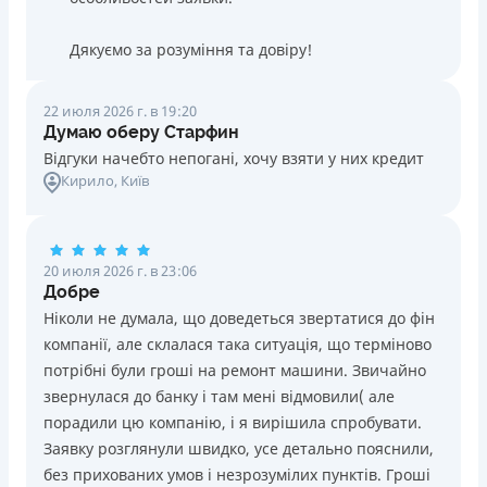
Дякуємо за розуміння та довіру!
22 июля 2026 г. в 19:20
Думаю оберу Старфин
Відгуки начебто непогані, хочу взяти у них кредит
Кирило
, Київ
20 июля 2026 г. в 23:06
Добре
Ніколи не думала, що доведеться звертатися до фін
компанії, але склалася така ситуація, що терміново
потрібні були гроші на ремонт машини. Звичайно
звернулася до банку і там мені відмовили( але
порадили цю компанію, і я вирішила спробувати.
Заявку розглянули швидко, усе детально пояснили,
без прихованих умов і незрозумілих пунктів. Гроші