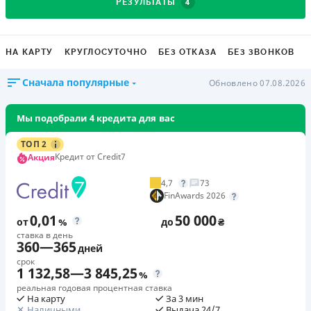
4
РЕЗУЛЬТАТЫ
НА КАРТУ
КРУГЛОСУТОЧНО
БЕЗ ОТКАЗА
БЕЗ ЗВОНКОВ
Сначала популярные
Обновлено 07.08.2026
Мы подобрали 4 кредита для вас
ТОП 2
Кредит от Credit7
Акция
4,7
73
FinAwards 2026
0,01
50 000
от
%
до
₴
ставка в день
360
—
365
дней
срок
1 132,58
—
3 845,25
%
реальная годовая процентная ставка
На карту
За 3 мин
Наличными
Выдача 24/7