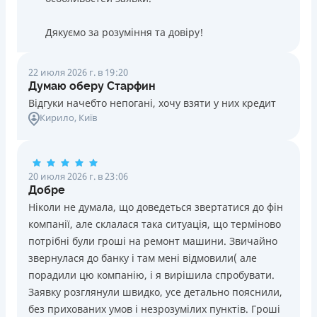
Дякуємо за розуміння та довіру!
22 июля 2026 г. в 19:20
Думаю оберу Старфин
Відгуки начебто непогані, хочу взяти у них кредит
Кирило
, Київ
20 июля 2026 г. в 23:06
Добре
Ніколи не думала, що доведеться звертатися до фін
компанії, але склалася така ситуація, що терміново
потрібні були гроші на ремонт машини. Звичайно
звернулася до банку і там мені відмовили( але
порадили цю компанію, і я вирішила спробувати.
Заявку розглянули швидко, усе детально пояснили,
без прихованих умов і незрозумілих пунктів. Гроші