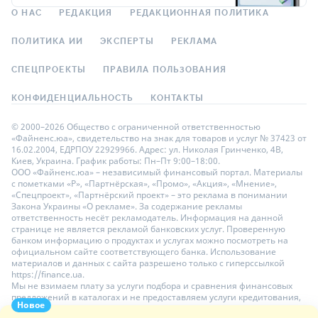
О НАС
РЕДАКЦИЯ
РЕДАКЦИОННАЯ ПОЛИТИКА
ПОЛИТИКА ИИ
ЭКСПЕРТЫ
РЕКЛАМА
СПЕЦПРОЕКТЫ
ПРАВИЛА ПОЛЬЗОВАНИЯ
КОНФИДЕНЦИАЛЬНОСТЬ
КОНТАКТЫ
© 2000–2026 Общество с ограниченной ответственностью
«Файненс.юа», свидетельство на знак для товаров и услуг № 37423 от
16.02.2004, ЕДРПОУ 22929966. Адрес: ул. Николая Гринченко, 4В,
Киев, Украина. График работы: Пн–Пт 9:00–18:00.
ООО «Файненс.юа» – независимый финансовый портал. Материалы
с пометками «Р», «Партнёрская», «Промо», «Акция», «Мнение»,
«Спецпроект», «Партнёрский проект» – это реклама в понимании
Закона Украины «О рекламе». За содержание рекламы
ответственность несёт рекламодатель. Информация на данной
странице не является рекламой банковских услуг. Проверенную
банком информацию о продуктах и услугах можно посмотреть на
официальном сайте соответствующего банка. Использование
материалов и данных с сайта разрешено только с гиперссылкой
https://finance.ua.
Мы не взимаем плату за услуги подбора и сравнения финансовых
предложений в каталогах и не предоставляем услуги кредитования,
Новое
размещения депозитов и страхования. Ваши личные данные на