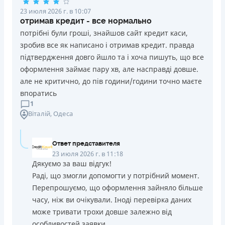
23 июля 2026 г. в 10:07
отримав кредит - все нормально
потрібні були гроші, знайшов сайт кредит каси,
зробив все як написано і отримав кредит. правда
підтвердження довго йшло та і хоча пишуть, що все
оформлення займає пару хв, але насправді довше.
але не критично, до пів години/години точно маєте
впоратись
1
Віталій
, Одеса
Ответ представителя
23 июля 2026 г. в 11:18
Дякуємо за ваш відгук!
Раді, що змогли допомогти у потрібний момент.
Перепрошуємо, що оформлення зайняло більше
часу, ніж ви очікували. Іноді перевірка даних
може тривати трохи довше залежно від
особливостей заявки.