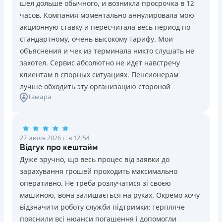
шел дольше обычного, и возникла просрочка в 12
Погашение
Возраст
часов. Компания моментально аннулировала мою
В кассах и терминалах отделений
18 - 70 лет
акционную ставку и пересчитала весь период по
Оплата на расчетный счёт
Преимущества
стандартному, очень высокому тарифу. Мои
Онлайн (через сайт или интернет-банкинг)
Сниженная процентная ставка 0,01% в день для
объяснения и чек из терминала никто слушать не
Через терминалы самообслуживания
новых клиентов на период от 3 до 30 дней (после
захотел. Сервис абсолютно не идет навстречу
Лицензия НБУ
этого стандартная ставка 1%)
клиентам в спорных ситуациях. Пенсионерам
Лицензия НБУ №10
Запрашиваются только данные паспорта, ИНН, номер
лучше обходить эту организацию стороной
Вся информация о кредите
Тамара
банковской карты и телефона
Оформляются кредиты онлайн 24/7. Рассматриваются
100% заявок, в том числе анкеты клиентов с
Подробнее
ПОЛУЧИТЬ ЗАЙМ
проблемной кредитной историей.
27 июля 2026 г. в 12:54
Переводятся деньги на банковскую карту сразу после
Відгук про кештайм
подписания электронного договора о предоставлении
Дуже зручно, що весь процес від заявки до
кредита
зарахування грошей проходить максимально
Дарятся скидки до -99% постоянным клиентам на
оперативно. Не треба розлучатися зі своєю
будущие кредиты согласно программе лояльности
машиною, вона залишається на руках. Окремо хочу
Программа лояльности для постоянных клиентов
відзначити роботу служби підтримки: терпляче
Круглосуточная поддержка
в Viber, Telegram,
пояснили всі нюанси погашення і допомогли