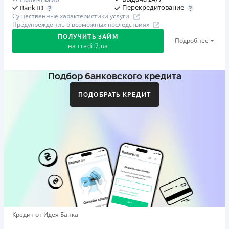
Перекредитование
Bank ID
Существенные характеристики услуги
Предупреждение о возможных последствиях
ПОЛУЧИТЬ ЗАЙМ
Подробнее
на
credit7.ua
Подбор банковского кредита
Акция: «Кешбэк за друга»
Клиент делится реферальной ссылкой с другом. Когда
ПОДОБРАТЬ КРЕДИТ
друг регистрируется и получает первый кредит (от
1000 грн), клиент автоматически получает 400 грн
кешбэка. Акция действует до 10.12.2026
🥉 Бронза FinAwards 2026
Бронзовый призер FinAwards 2026 «Лучшая программа
лояльности»
Первый займ
от 0,01%/день до 30 000 ₴
Повторный займ
Кредит от Идея Банка
от 0,95%/день до 50 000 ₴