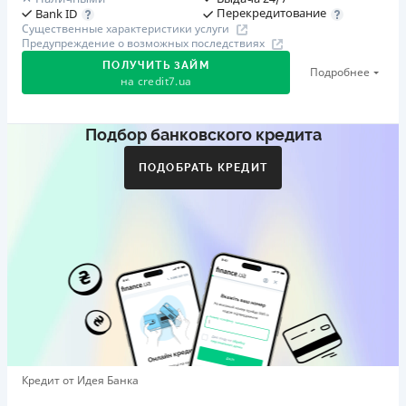
Перекредитование
Bank ID
Существенные характеристики услуги
Предупреждение о возможных последствиях
ПОЛУЧИТЬ ЗАЙМ
Подробнее
на
credit7.ua
Подбор банковского кредита
Акция: «Кешбэк за друга»
Клиент делится реферальной ссылкой с другом. Когда
ПОДОБРАТЬ КРЕДИТ
друг регистрируется и получает первый кредит (от
1000 грн), клиент автоматически получает 400 грн
кешбэка. Акция действует до 10.12.2026
🥉 Бронза FinAwards 2026
Бронзовый призер FinAwards 2026 «Лучшая программа
лояльности»
Первый займ
от 0,01%/день до 30 000 ₴
Повторный займ
Кредит от Идея Банка
от 0,95%/день до 50 000 ₴