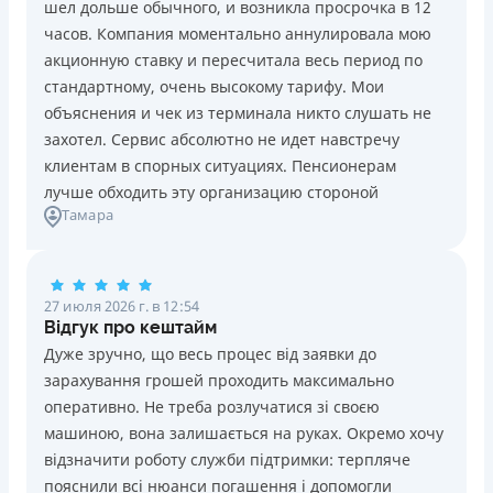
шел дольше обычного, и возникла просрочка в 12
Погашение
Возраст
часов. Компания моментально аннулировала мою
В кассах и терминалах отделений
18 - 70 лет
акционную ставку и пересчитала весь период по
Оплата на расчетный счёт
Преимущества
стандартному, очень высокому тарифу. Мои
Онлайн (через сайт или интернет-банкинг)
Сниженная процентная ставка 0,01% в день для
объяснения и чек из терминала никто слушать не
Через терминалы самообслуживания
новых клиентов на период от 3 до 30 дней (после
захотел. Сервис абсолютно не идет навстречу
Лицензия НБУ
этого стандартная ставка 1%)
клиентам в спорных ситуациях. Пенсионерам
Лицензия НБУ №10
Запрашиваются только данные паспорта, ИНН, номер
лучше обходить эту организацию стороной
Вся информация о кредите
Тамара
банковской карты и телефона
Оформляются кредиты онлайн 24/7. Рассматриваются
100% заявок, в том числе анкеты клиентов с
Подробнее
ПОЛУЧИТЬ ЗАЙМ
проблемной кредитной историей.
27 июля 2026 г. в 12:54
Переводятся деньги на банковскую карту сразу после
Відгук про кештайм
подписания электронного договора о предоставлении
Дуже зручно, що весь процес від заявки до
кредита
зарахування грошей проходить максимально
Дарятся скидки до -99% постоянным клиентам на
оперативно. Не треба розлучатися зі своєю
будущие кредиты согласно программе лояльности
машиною, вона залишається на руках. Окремо хочу
Программа лояльности для постоянных клиентов
відзначити роботу служби підтримки: терпляче
Круглосуточная поддержка
в Viber, Telegram,
пояснили всі нюанси погашення і допомогли