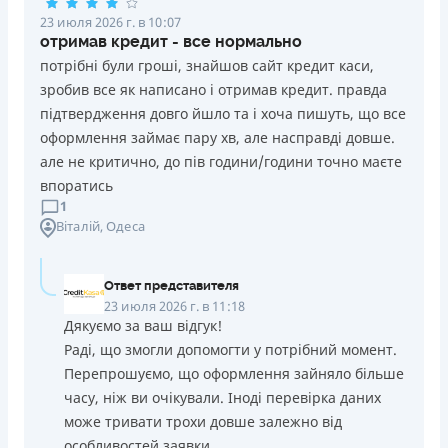
23 июля 2026 г. в 10:07
отримав кредит - все нормально
потрібні були гроші, знайшов сайт кредит каси,
зробив все як написано і отримав кредит. правда
підтвердження довго йшло та і хоча пишуть, що все
оформлення займає пару хв, але насправді довше.
але не критично, до пів години/години точно маєте
впоратись
1
Віталій
, Одеса
Ответ представителя
23 июля 2026 г. в 11:18
Дякуємо за ваш відгук!
Раді, що змогли допомогти у потрібний момент.
Перепрошуємо, що оформлення зайняло більше
часу, ніж ви очікували. Іноді перевірка даних
може тривати трохи довше залежно від
особливостей заявки.