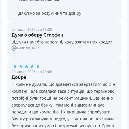
Дякуємо за розуміння та довіру!
22 июля 2026 г. в 19:20
Думаю оберу Старфин
Відгуки начебто непогані, хочу взяти у них кредит
Кирило
, Київ
20 июля 2026 г. в 23:06
Добре
Ніколи не думала, що доведеться звертатися до фін
компанії, але склалася така ситуація, що терміново
потрібні були гроші на ремонт машини. Звичайно
звернулася до банку і там мені відмовили( але
порадили цю компанію, і я вирішила спробувати.
Заявку розглянули швидко, усе детально пояснили,
без прихованих умов і незрозумілих пунктів. Гроші