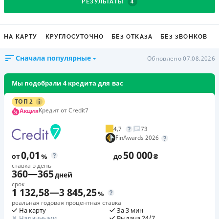
4
РЕЗУЛЬТАТЫ
НА КАРТУ
КРУГЛОСУТОЧНО
БЕЗ ОТКАЗА
БЕЗ ЗВОНКОВ
Сначала популярные
Обновлено 07.08.2026
Мы подобрали 4 кредита для вас
ТОП 2
Кредит от Credit7
Акция
4,7
73
FinAwards 2026
0,01
50 000
от
%
до
₴
ставка в день
360
—
365
дней
срок
1 132,58
—
3 845,25
%
реальная годовая процентная ставка
На карту
За 3 мин
Наличными
Выдача 24/7