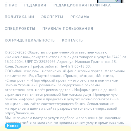
О НАС
РЕДАКЦИЯ
РЕДАКЦИОННАЯ ПОЛИТИКА
ПОЛИТИКА ИИ
ЭКСПЕРТЫ
РЕКЛАМА
СПЕЦПРОЕКТЫ
ПРАВИЛА ПОЛЬЗОВАНИЯ
КОНФИДЕНЦИАЛЬНОСТЬ
КОНТАКТЫ
© 2000–2026 Общество с ограниченной ответственностью
«Файненс.юа», свидетельство на знак для товаров и услуг № 37423 от
16.02.2004, ЕДРПОУ 22929966. Адрес: ул. Николая Гринченко, 4В,
Киев, Украина. График работы: Пн–Пт 9:00–18:00.
ООО «Файненс.юа» – независимый финансовый портал. Материалы
с пометками «Р», «Партнёрская», «Промо», «Акция», «Мнение»,
«Спецпроект», «Партнёрский проект» – это реклама в понимании
Закона Украины «О рекламе». За содержание рекламы
ответственность несёт рекламодатель. Информация на данной
странице не является рекламой банковских услуг. Проверенную
банком информацию о продуктах и услугах можно посмотреть на
официальном сайте соответствующего банка. Использование
материалов и данных с сайта разрешено только с гиперссылкой
https://finance.ua.
Мы не взимаем плату за услуги подбора и сравнения финансовых
предложений в каталогах и не предоставляем услуги кредитования,
Новое
размещения депозитов и страхования. Ваши личные данные на