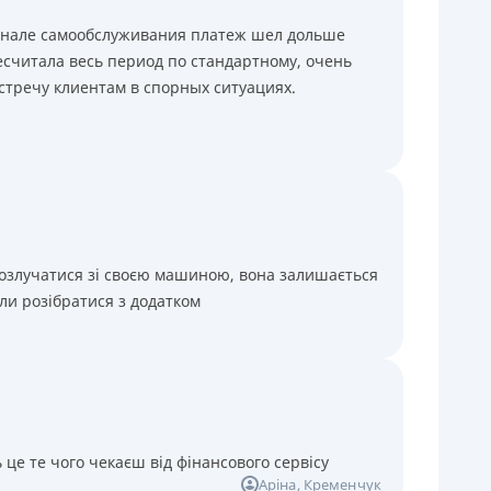
минале самообслуживания платеж шел дольше
считала весь период по стандартному, очень
стречу клиентам в спорных ситуациях.
розлучатися зі своєю машиною, вона залишається
ли розібратися з додатком
 це те чого чекаєш від фінансового сервісу
Аріна
, Кременчук