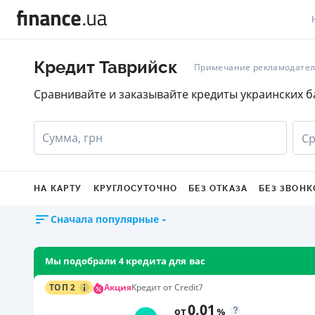
В
Кредит Таврийск
Примечание рекламодате
В
Сравнивайте и заказывайте кредиты украинских б
Л
Сумма, грн
Ср
А
Н
НА КАРТУ
КРУГЛОСУТОЧНО
БЕЗ ОТКАЗА
БЕЗ ЗВОНК
С
Сначала популярные
П
Т
Мы подобрали 4 кредита для вас
Р
Акция
ТОП 2
Кредит от Credit7
0,01
от
%