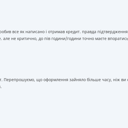
зробив все як написано і отримав кредит. правда підтвердження
. але не критично, до пів години/години точно маєте впоратис
т. Перепрошуємо, що оформлення зайняло більше часу, ніж ви о
.