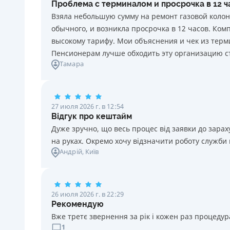
Проблема с терминалом и просрочка в 12 
каждый день нарушения. Штраф не начисляется и не
Взяла небольшую сумму на ремонт газовой колон
уплачивается в течение 3 (трех) календарных дней
обычного, и возникла просрочка в 12 часов. Ко
подряд после окончания срока уплаты
высокому тарифу. Мои объяснения и чек из терми
соответствующего платежа, если Потребитель в этот
Пенсионерам лучше обходить эту организацию с
срок оплатит задолженность по кредиту.
Тамара
Требуемые документы
Паспорт
,
ИНН
Возраст
27 июля 2026 г. в 12:54
18 - 70 лет
Відгук про кештайм
Дуже зручно, що весь процес від заявки до зар
на руках. Окремо хочу відзначити роботу служби
Андрій
, Київ
26 июля 2026 г. в 22:29
Рекомендую
Вже третє звернення за рік і кожен раз процедура
1