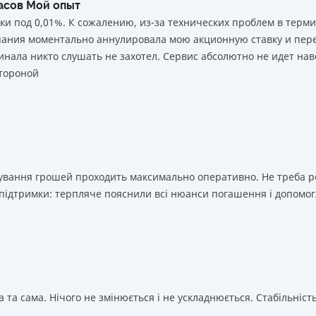
часов Мой опыт
ки под 0,01%. К сожалению, из-за технических проблем в тер
мпания моментально аннулировала мою акционную ставку и пере
нала никто слушать не захотел. Сервис абсолютно не идет нав
тороной
ахування грошей проходить максимально оперативно. Не треба 
 підтримки: терпляче пояснили всі нюанси погашення і допомог
 та сама. Нічого не змінюється і не ускладнюється. Стабільність