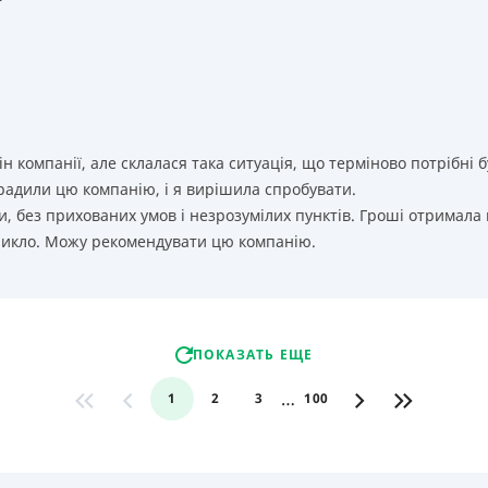
т
ін компанії, але склалася така ситуація, що терміново потрібн
орадили цю компанію, і я вирішила спробувати.
, без прихованих умов і незрозумілих пунктів. Гроші отримала
никло. Можу рекомендувати цю компанію.
ПОКАЗАТЬ ЕЩЕ
…
1
2
3
100