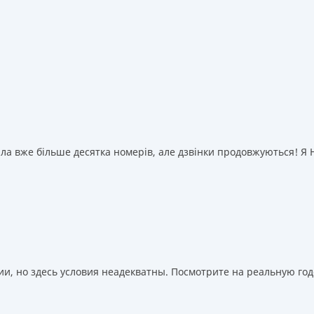
а вже більше десятка номерів, але дзвінки продовжуються! Я НІ
, но здесь условия неадекватны. Посмотрите на реальную годо