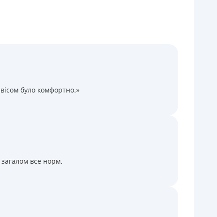
Через терминалы Приватбанка
Через терминалы самообслуживания
ицензия НБУ
ицензия переоформлена 14.03.2024 г.
ся информация о кредите
вісом було комфортно.»
 загалом все норм.