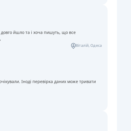
 довго йшло та і хоча пишуть, що все
ь
Віталій
, Одеса
чікували. Іноді перевірка даних може тривати