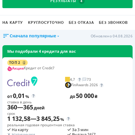
4
РЕЗУЛЬТАТЫ
НА КАРТУ
КРУГЛОСУТОЧНО
БЕЗ ОТКАЗА
БЕЗ ЗВОНКОВ
Сначала популярные
Обновлено 04.08.2026
Мы подобрали 4 кредита для вас
ТОП 2
Кредит от Credit7
Акция
4,7
73
FinAwards 2026
0,01
50 000
от
%
до
₴
ставка в день
360
—
365
дней
срок
1 132,58
—
3 845,25
%
реальная годовая процентная ставка
На карту
За 3 мин
Наличными
Выдача 24/7