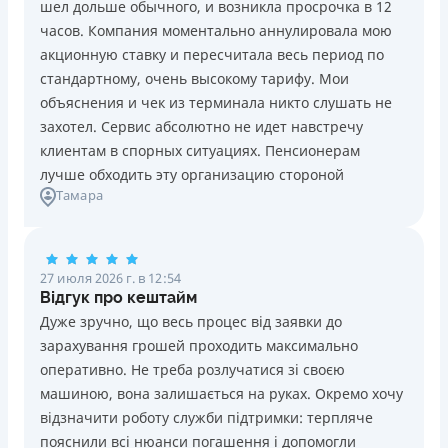
шел дольше обычного, и возникла просрочка в 12
Погашение
Возраст
часов. Компания моментально аннулировала мою
В кассах и терминалах отделений
18 - 70 лет
акционную ставку и пересчитала весь период по
Оплата на расчетный счёт
Преимущества
стандартному, очень высокому тарифу. Мои
Онлайн (через сайт или интернет-банкинг)
Сниженная процентная ставка 0,01% в день для
объяснения и чек из терминала никто слушать не
Через терминалы самообслуживания
новых клиентов на период от 3 до 30 дней (после
захотел. Сервис абсолютно не идет навстречу
Лицензия НБУ
этого стандартная ставка 1%)
клиентам в спорных ситуациях. Пенсионерам
Лицензия НБУ №10
Запрашиваются только данные паспорта, ИНН, номер
лучше обходить эту организацию стороной
Вся информация о кредите
Тамара
банковской карты и телефона
Оформляются кредиты онлайн 24/7. Рассматриваются
100% заявок, в том числе анкеты клиентов с
Подробнее
ПОЛУЧИТЬ ЗАЙМ
проблемной кредитной историей.
27 июля 2026 г. в 12:54
Переводятся деньги на банковскую карту сразу после
Відгук про кештайм
подписания электронного договора о предоставлении
Дуже зручно, що весь процес від заявки до
кредита
зарахування грошей проходить максимально
Дарятся скидки до -99% постоянным клиентам на
оперативно. Не треба розлучатися зі своєю
будущие кредиты согласно программе лояльности
машиною, вона залишається на руках. Окремо хочу
Программа лояльности для постоянных клиентов
відзначити роботу служби підтримки: терпляче
Круглосуточная поддержка
в Viber, Telegram,
пояснили всі нюанси погашення і допомогли