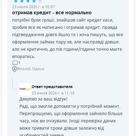
23 июля 2026 г. в 10:07
отримав кредит - все нормально
потрібні були гроші, знайшов сайт кредит каси,
зробив все як написано і отримав кредит. правда
підтвердження довго йшло та і хоча пишуть, що все
оформлення займає пару хв, але насправді довше.
але не критично, до пів години/години точно маєте
впоратись
1
Віталій
, Одеса
Ответ представителя
23 июля 2026 г. в 11:18
Дякуємо за ваш відгук!
Раді, що змогли допомогти у потрібний момент.
Перепрошуємо, що оформлення зайняло більше
часу, ніж ви очікували. Іноді перевірка даних
може тривати трохи довше залежно від
особливостей заявки.