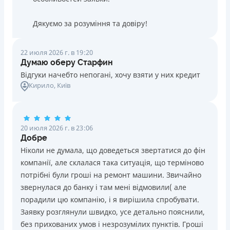
Дякуємо за розуміння та довіру!
22 июля 2026 г. в 19:20
Думаю оберу Старфин
Відгуки начебто непогані, хочу взяти у них кредит
Кирило
, Київ
20 июля 2026 г. в 23:06
Добре
Ніколи не думала, що доведеться звертатися до фін
компанії, але склалася така ситуація, що терміново
потрібні були гроші на ремонт машини. Звичайно
звернулася до банку і там мені відмовили( але
порадили цю компанію, і я вирішила спробувати.
Заявку розглянули швидко, усе детально пояснили,
без прихованих умов і незрозумілих пунктів. Гроші