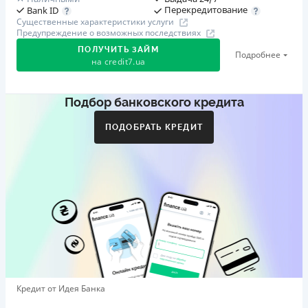
Перекредитование
Bank ID
Существенные характеристики услуги
Предупреждение о возможных последствиях
ПОЛУЧИТЬ ЗАЙМ
Подробнее
на
credit7.ua
Подбор банковского кредита
Акция: «Кешбэк за друга»
Клиент делится реферальной ссылкой с другом. Когда
ПОДОБРАТЬ КРЕДИТ
друг регистрируется и получает первый кредит (от
1000 грн), клиент автоматически получает 400 грн
кешбэка. Акция действует до 10.12.2026
🥉 Бронза FinAwards 2026
Бронзовый призер FinAwards 2026 «Лучшая программа
лояльности»
Первый займ
от 0,01%/день до 30 000 ₴
Повторный займ
Кредит от Идея Банка
от 0,95%/день до 50 000 ₴