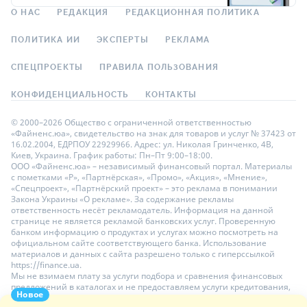
О НАС
РЕДАКЦИЯ
РЕДАКЦИОННАЯ ПОЛИТИКА
ПОЛИТИКА ИИ
ЭКСПЕРТЫ
РЕКЛАМА
СПЕЦПРОЕКТЫ
ПРАВИЛА ПОЛЬЗОВАНИЯ
КОНФИДЕНЦИАЛЬНОСТЬ
КОНТАКТЫ
© 2000–2026 Общество с ограниченной ответственностью
«Файненс.юа», свидетельство на знак для товаров и услуг № 37423 от
16.02.2004, ЕДРПОУ 22929966. Адрес: ул. Николая Гринченко, 4В,
Киев, Украина. График работы: Пн–Пт 9:00–18:00.
ООО «Файненс.юа» – независимый финансовый портал. Материалы
с пометками «Р», «Партнёрская», «Промо», «Акция», «Мнение»,
«Спецпроект», «Партнёрский проект» – это реклама в понимании
Закона Украины «О рекламе». За содержание рекламы
ответственность несёт рекламодатель. Информация на данной
странице не является рекламой банковских услуг. Проверенную
банком информацию о продуктах и услугах можно посмотреть на
официальном сайте соответствующего банка. Использование
материалов и данных с сайта разрешено только с гиперссылкой
https://finance.ua.
Мы не взимаем плату за услуги подбора и сравнения финансовых
предложений в каталогах и не предоставляем услуги кредитования,
Новое
размещения депозитов и страхования. Ваши личные данные на