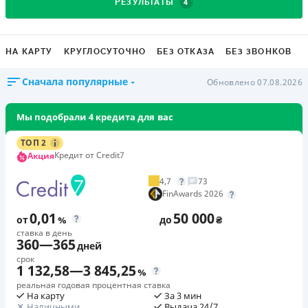
4
РЕЗУЛЬТАТЫ
НА КАРТУ
КРУГЛОСУТОЧНО
БЕЗ ОТКАЗА
БЕЗ ЗВОНКОВ
Сначала популярные
Обновлено 07.08.2026
Мы подобрали 4 кредита для вас
ТОП 2
Кредит от Credit7
Акция
4,7
73
FinAwards 2026
0,01
50 000
от
%
до
₴
ставка в день
360
—
365
дней
срок
1 132,58
—
3 845,25
%
реальная годовая процентная ставка
На карту
За 3 мин
Наличными
Выдача 24/7