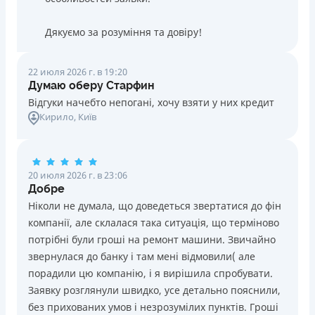
Дякуємо за розуміння та довіру!
22 июля 2026 г. в 19:20
Думаю оберу Старфин
Відгуки начебто непогані, хочу взяти у них кредит
Кирило
, Київ
20 июля 2026 г. в 23:06
Добре
Ніколи не думала, що доведеться звертатися до фін
компанії, але склалася така ситуація, що терміново
потрібні були гроші на ремонт машини. Звичайно
звернулася до банку і там мені відмовили( але
порадили цю компанію, і я вирішила спробувати.
Заявку розглянули швидко, усе детально пояснили,
без прихованих умов і незрозумілих пунктів. Гроші