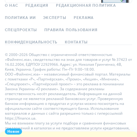
О НАС
РЕДАКЦИЯ
РЕДАКЦИОННАЯ ПОЛИТИКА
ПОЛИТИКА ИИ
ЭКСПЕРТЫ
РЕКЛАМА
СПЕЦПРОЕКТЫ
ПРАВИЛА ПОЛЬЗОВАНИЯ
КОНФИДЕНЦИАЛЬНОСТЬ
КОНТАКТЫ
© 2000–2026 Общество с ограниченной ответственностью
«Файненс.юа», свидетельство на знак для товаров и услуг № 37423 от
16.02.2004, ЕДРПОУ 22929966. Адрес: ул. Николая Гринченко, 4В,
Киев, Украина. График работы: Пн–Пт 9:00–18:00.
ООО «Файненс.юа» – независимый финансовый портал. Материалы
с пометками «Р», «Партнёрская», «Промо», «Акция», «Мнение»,
«Спецпроект», «Партнёрский проект» – это реклама в понимании
Закона Украины «О рекламе». За содержание рекламы
ответственность несёт рекламодатель. Информация на данной
странице не является рекламой банковских услуг. Проверенную
банком информацию о продуктах и услугах можно посмотреть на
официальном сайте соответствующего банка. Использование
материалов и данных с сайта разрешено только с гиперссылкой
https://finance.ua.
Мы не взимаем плату за услуги подбора и сравнения финансовых
предложений в каталогах и не предоставляем услуги кредитования,
Новое
размещения депозитов и страхования. Ваши личные данные на