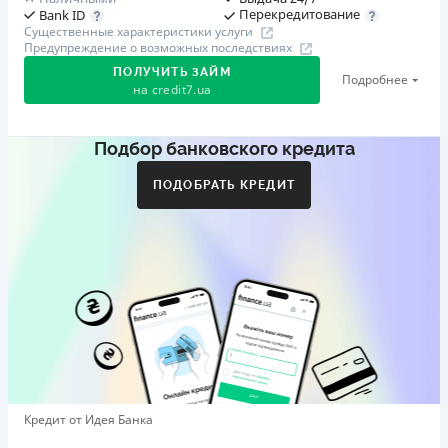
Перекредитование
Bank ID
Существенные характеристики услуги
Предупреждение о возможных последствиях
ПОЛУЧИТЬ ЗАЙМ
Подробнее
на
credit7.ua
Подбор банковского кредита
Акция: «Кешбэк за друга»
Клиент делится реферальной ссылкой с другом. Когда
ПОДОБРАТЬ КРЕДИТ
друг регистрируется и получает первый кредит (от
1000 грн), клиент автоматически получает 400 грн
кешбэка. Акция действует до 10.12.2026
🥉 Бронза FinAwards 2026
Бронзовый призер FinAwards 2026 «Лучшая программа
лояльности»
Первый займ
от 0,01%/день до 30 000 ₴
Повторный займ
Кредит от Идея Банка
от 0,95%/день до 50 000 ₴