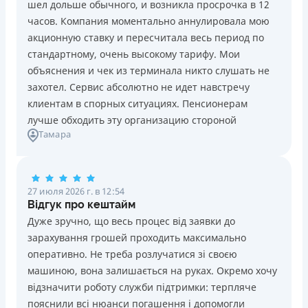
шел дольше обычного, и возникла просрочка в 12
Погашение
Возраст
часов. Компания моментально аннулировала мою
В кассах и терминалах отделений
18 - 70 лет
акционную ставку и пересчитала весь период по
Оплата на расчетный счёт
Преимущества
стандартному, очень высокому тарифу. Мои
Онлайн (через сайт или интернет-банкинг)
Сниженная процентная ставка 0,01% в день для
объяснения и чек из терминала никто слушать не
Через терминалы самообслуживания
новых клиентов на период от 3 до 30 дней (после
захотел. Сервис абсолютно не идет навстречу
Лицензия НБУ
этого стандартная ставка 1%)
клиентам в спорных ситуациях. Пенсионерам
Лицензия НБУ №10
Запрашиваются только данные паспорта, ИНН, номер
лучше обходить эту организацию стороной
Вся информация о кредите
Тамара
банковской карты и телефона
Оформляются кредиты онлайн 24/7. Рассматриваются
100% заявок, в том числе анкеты клиентов с
Подробнее
ПОЛУЧИТЬ ЗАЙМ
проблемной кредитной историей.
27 июля 2026 г. в 12:54
Переводятся деньги на банковскую карту сразу после
Відгук про кештайм
подписания электронного договора о предоставлении
Дуже зручно, що весь процес від заявки до
кредита
зарахування грошей проходить максимально
Дарятся скидки до -99% постоянным клиентам на
оперативно. Не треба розлучатися зі своєю
будущие кредиты согласно программе лояльности
машиною, вона залишається на руках. Окремо хочу
Программа лояльности для постоянных клиентов
відзначити роботу служби підтримки: терпляче
Круглосуточная поддержка
в Viber, Telegram,
пояснили всі нюанси погашення і допомогли