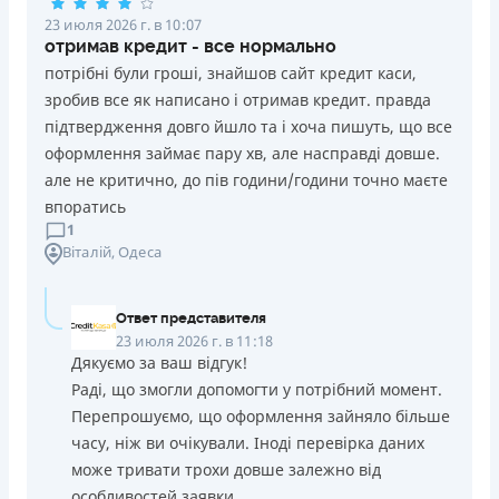
23 июля 2026 г. в 10:07
отримав кредит - все нормально
потрібні були гроші, знайшов сайт кредит каси,
зробив все як написано і отримав кредит. правда
підтвердження довго йшло та і хоча пишуть, що все
оформлення займає пару хв, але насправді довше.
але не критично, до пів години/години точно маєте
впоратись
1
Віталій
, Одеса
Ответ представителя
23 июля 2026 г. в 11:18
Дякуємо за ваш відгук!
Раді, що змогли допомогти у потрібний момент.
Перепрошуємо, що оформлення зайняло більше
часу, ніж ви очікували. Іноді перевірка даних
може тривати трохи довше залежно від
особливостей заявки.