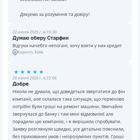
Дякуємо за розуміння та довіру!
22 июля 2026 г. в 19:20
Думаю оберу Старфин
Відгуки начебто непогані, хочу взяти у них кредит
Кирило
, Київ
20 июля 2026 г. в 23:06
Добре
Ніколи не думала, що доведеться звертатися до фін
компанії, але склалася така ситуація, що терміново
потрібні були гроші на ремонт машини. Звичайно
звернулася до банку і там мені відмовили( але
порадили цю компанію, і я вирішила спробувати.
Заявку розглянули швидко, усе детально пояснили,
без прихованих умов і незрозумілих пунктів. Гроші