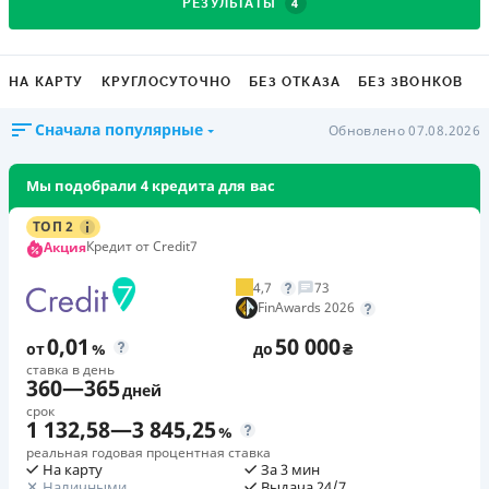
4
РЕЗУЛЬТАТЫ
НА КАРТУ
КРУГЛОСУТОЧНО
БЕЗ ОТКАЗА
БЕЗ ЗВОНКОВ
Сначала популярные
Обновлено 07.08.2026
Мы подобрали 4 кредита для вас
ТОП 2
Кредит от Credit7
Акция
4,7
73
FinAwards 2026
0,01
50 000
от
%
до
₴
ставка в день
360
—
365
дней
срок
1 132,58
—
3 845,25
%
реальная годовая процентная ставка
На карту
За 3 мин
Наличными
Выдача 24/7