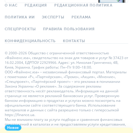
О НАС
РЕДАКЦИЯ
РЕДАКЦИОННАЯ ПОЛИТИКА
ПОЛИТИКА ИИ
ЭКСПЕРТЫ
РЕКЛАМА
СПЕЦПРОЕКТЫ
ПРАВИЛА ПОЛЬЗОВАНИЯ
КОНФИДЕНЦИАЛЬНОСТЬ
КОНТАКТЫ
© 2000–2026 Общество с ограниченной ответственностью
«Файненс.юа», свидетельство на знак для товаров и услуг № 37423 от
16.02.2004, ЕДРПОУ 22929966. Адрес: ул. Николая Гринченко, 4В,
Киев, Украина. График работы: Пн–Пт 9:00–18:00.
ООО «Файненс.юа» – независимый финансовый портал. Материалы
с пометками «Р», «Партнёрская», «Промо», «Акция», «Мнение»,
«Спецпроект», «Партнёрский проект» – это реклама в понимании
Закона Украины «О рекламе». За содержание рекламы
ответственность несёт рекламодатель. Информация на данной
странице не является рекламой банковских услуг. Проверенную
банком информацию о продуктах и услугах можно посмотреть на
официальном сайте соответствующего банка. Использование
материалов и данных с сайта разрешено только с гиперссылкой
https://finance.ua.
Мы не взимаем плату за услуги подбора и сравнения финансовых
предложений в каталогах и не предоставляем услуги кредитования,
Новое
размещения депозитов и страхования. Ваши личные данные на