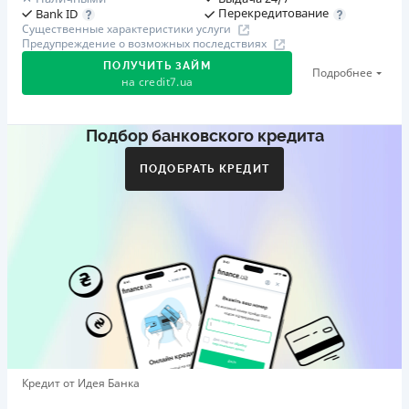
Перекредитование
Bank ID
Существенные характеристики услуги
Предупреждение о возможных последствиях
ПОЛУЧИТЬ ЗАЙМ
Подробнее
на
credit7.ua
Подбор банковского кредита
Акция: «Кешбэк за друга»
Клиент делится реферальной ссылкой с другом. Когда
ПОДОБРАТЬ КРЕДИТ
друг регистрируется и получает первый кредит (от
1000 грн), клиент автоматически получает 400 грн
кешбэка. Акция действует до 10.12.2026
🥉 Бронза FinAwards 2026
Бронзовый призер FinAwards 2026 «Лучшая программа
лояльности»
Первый займ
от 0,01%/день до 30 000 ₴
Повторный займ
Кредит от Идея Банка
от 0,95%/день до 50 000 ₴