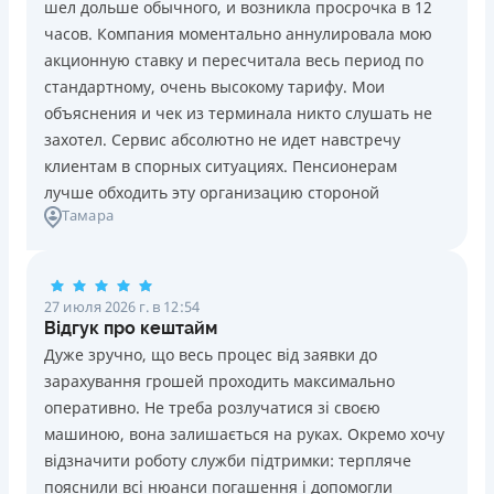
шел дольше обычного, и возникла просрочка в 12
Погашение
Возраст
часов. Компания моментально аннулировала мою
В кассах и терминалах отделений
18 - 70 лет
акционную ставку и пересчитала весь период по
Оплата на расчетный счёт
Преимущества
стандартному, очень высокому тарифу. Мои
Онлайн (через сайт или интернет-банкинг)
Сниженная процентная ставка 0,01% в день для
объяснения и чек из терминала никто слушать не
Через терминалы самообслуживания
новых клиентов на период от 3 до 30 дней (после
захотел. Сервис абсолютно не идет навстречу
Лицензия НБУ
этого стандартная ставка 1%)
клиентам в спорных ситуациях. Пенсионерам
Лицензия НБУ №10
Запрашиваются только данные паспорта, ИНН, номер
лучше обходить эту организацию стороной
Вся информация о кредите
Тамара
банковской карты и телефона
Оформляются кредиты онлайн 24/7. Рассматриваются
100% заявок, в том числе анкеты клиентов с
Подробнее
ПОЛУЧИТЬ ЗАЙМ
проблемной кредитной историей.
27 июля 2026 г. в 12:54
Переводятся деньги на банковскую карту сразу после
Відгук про кештайм
подписания электронного договора о предоставлении
Дуже зручно, що весь процес від заявки до
кредита
зарахування грошей проходить максимально
Дарятся скидки до -99% постоянным клиентам на
оперативно. Не треба розлучатися зі своєю
будущие кредиты согласно программе лояльности
машиною, вона залишається на руках. Окремо хочу
Программа лояльности для постоянных клиентов
відзначити роботу служби підтримки: терпляче
Круглосуточная поддержка
в Viber, Telegram,
пояснили всі нюанси погашення і допомогли