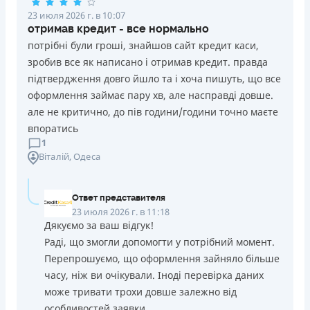
23 июля 2026 г. в 10:07
отримав кредит - все нормально
потрібні були гроші, знайшов сайт кредит каси,
зробив все як написано і отримав кредит. правда
підтвердження довго йшло та і хоча пишуть, що все
оформлення займає пару хв, але насправді довше.
але не критично, до пів години/години точно маєте
впоратись
1
Віталій
, Одеса
Ответ представителя
23 июля 2026 г. в 11:18
Дякуємо за ваш відгук!
Раді, що змогли допомогти у потрібний момент.
Перепрошуємо, що оформлення зайняло більше
часу, ніж ви очікували. Іноді перевірка даних
може тривати трохи довше залежно від
особливостей заявки.