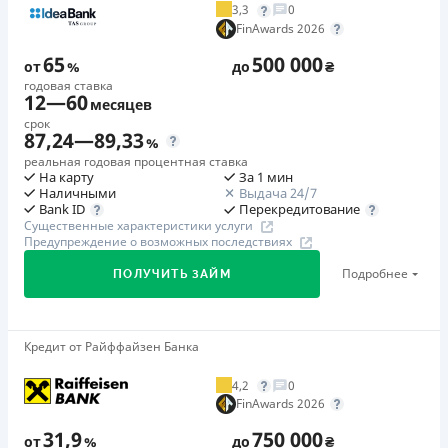
3,3
0
Дополнительная комиссия за досрочное погашение
FinAwards 2026
в любой момент можно полностью погасить займ без
65
500 000
дополнительных плат
от
%
до
₴
годовая ставка
Страховка
12
—
60
месяцев
отсутсвует
срок
87,24
—
89,33
%
Штрафы
реальная годовая процентная ставка
Неустойка за неисполнение и/или ненадлежащее
На карту
За 1 мин
исполнение потребителем денежных обязательств:
Наличными
Выдача 24/7
Перекредитование
Bank ID
штраф в размере 75% от суммы невыполненного и/или
Существенные характеристики услуги
ненадлежащего исполнения обязательства на 2-й день
Предупреждение о возможных последствиях
каждого факта такого неисполнения и/или
Подробнее
ПОЛУЧИТЬ ЗАЙМ
ненадлежащего исполнения. Подробнее читайте на
сайте МФО.
Требуемые документы
Кредит от Райффайзен Банка
🥇Победитель FinAwards 2026
Паспорт
,
ИНН
Победитель FinAwards 2026 «Лучший кредит
4,2
0
Возраст
наличными»
FinAwards 2026
18 - 65 лет
Первый займ
31,9
750 000
от
%
до
₴