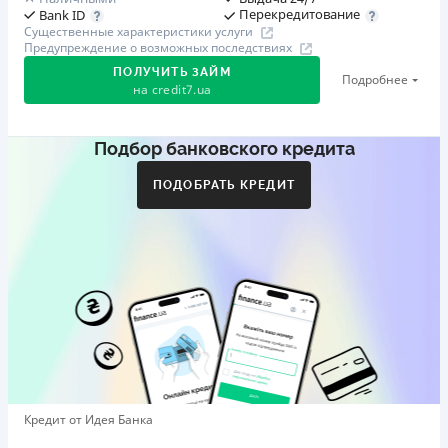
Перекредитование
Bank ID
Существенные характеристики услуги
Предупреждение о возможных последствиях
ПОЛУЧИТЬ ЗАЙМ
Подробнее
на
credit7.ua
Подбор банковского кредита
Акция: «Кешбэк за друга»
Клиент делится реферальной ссылкой с другом. Когда
ПОДОБРАТЬ КРЕДИТ
друг регистрируется и получает первый кредит (от
1000 грн), клиент автоматически получает 400 грн
кешбэка. Акция действует до 10.12.2026
🥉 Бронза FinAwards 2026
Бронзовый призер FinAwards 2026 «Лучшая программа
лояльности»
Первый займ
от 0,01%/день до 30 000 ₴
Повторный займ
Кредит от Идея Банка
от 0,95%/день до 50 000 ₴