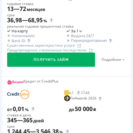
от 65%/год до 500 000 ₴
Преимущества
годовая ставка
13
—
72
Дополнительная комиссия за досрочное погашение
месяцев
1. Первый кредит онлайн можно оформить на сумму
срок
Дополнительная комиссия за досрочное погашение не
до 30 000 грн с процентной ставкой 0,01% в день в
36,98
—
68,95
%
начисляется
течение первого периода. Комиссия за
реальная годовая процентная ставка
На карту
За 1 ч
предоставление кредита: отсутствует для кредитов от
Страховка
Наличными
Выдача 24/7
500 грн.; 50 грн. для кредитов в сумме 500 грн. (10% от
не оформляется
Перекредитование
Bank ID
суммы кредита).
Существенные характеристики услуги
Штрафы
Предупреждение о возможных последствиях
2. Ваше удобство - приоритет! Компания одобряет
За каждый день просрочки на просроченную сумму
кредиты онлайн 24/7, без звонков и подтверждения
Подробнее
ПОЛУЧИТЬ ЗАЙМ
(кредита, процентов) в размере двойной учетной ставки
третьих лиц.
Национального банка Украины, действовавшей в
3. Для оформления кредита нужны только ваши
период просрочки.
паспортные данные, ИНН, номер банковской карты и
Кредит от CreditPlus
Акция
🥉 Бронза FinAwards 2026
Требуемые документы
контактный телефон. Все остальное компания берет
Бронзовый призер FinAwards 2026 «Устойчивый банк»
Паспорт
,
ИНН
4,1
43
на себя.
Первый займ
FinAwards 2026
Возраст
4. Мгновенное зачисление денег на вашу карту после
от 31,9%/год до 750 000 ₴
21 - 74 года
0,01
50 000
подписания кредитного договора онлайн.
от
%
до
₴
Повторный займ
ставка в день
5. Компания регулярно дарит подарки и
Преимущества
345
—
365
от 31,9%/год до 750 000 ₴
дней
предоставляет скидки до -99% постоянным клиентам
Прозрачные условия кредитования - отсутствие
срок
Дополнительная комиссия за досрочное погашение
1 244,45
—
3 546,38
как проявление благодарности за ваше доверие и
%
скрытых комиссий и фиксированная процентная