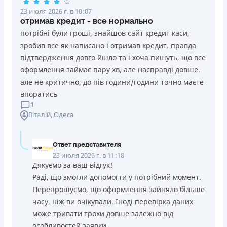
23 июля 2026 г. в 10:07
отримав кредит - все нормально
потрібні були гроші, знайшов сайт кредит каси,
зробив все як написано і отримав кредит. правда
підтвердження довго йшло та і хоча пишуть, що все
оформлення займає пару хв, але насправді довше.
але не критично, до пів години/години точно маєте
впоратись
1
Віталій
, Одеса
Ответ представителя
23 июля 2026 г. в 11:18
Дякуємо за ваш відгук!
Раді, що змогли допомогти у потрібний момент.
Перепрошуємо, що оформлення зайняло більше
часу, ніж ви очікували. Іноді перевірка даних
може тривати трохи довше залежно від
особливостей заявки.