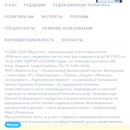
О НАС
РЕДАКЦИЯ
РЕДАКЦИОННАЯ ПОЛИТИКА
ПОЛИТИКА ИИ
ЭКСПЕРТЫ
РЕКЛАМА
СПЕЦПРОЕКТЫ
ПРАВИЛА ПОЛЬЗОВАНИЯ
КОНФИДЕНЦИАЛЬНОСТЬ
КОНТАКТЫ
© 2000–2026 Общество с ограниченной ответственностью
«Файненс.юа», свидетельство на знак для товаров и услуг № 37423 от
16.02.2004, ЕДРПОУ 22929966. Адрес: ул. Николая Гринченко, 4В,
Киев, Украина. График работы: Пн–Пт 9:00–18:00.
ООО «Файненс.юа» – независимый финансовый портал. Материалы
с пометками «Р», «Партнёрская», «Промо», «Акция», «Мнение»,
«Спецпроект», «Партнёрский проект» – это реклама в понимании
Закона Украины «О рекламе». За содержание рекламы
ответственность несёт рекламодатель. Информация на данной
странице не является рекламой банковских услуг. Проверенную
банком информацию о продуктах и услугах можно посмотреть на
официальном сайте соответствующего банка. Использование
материалов и данных с сайта разрешено только с гиперссылкой
https://finance.ua.
Мы не взимаем плату за услуги подбора и сравнения финансовых
предложений в каталогах и не предоставляем услуги кредитования,
Новое
размещения депозитов и страхования. Ваши личные данные на