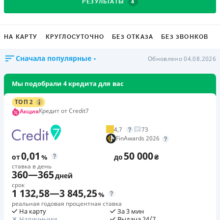
4
РЕЗУЛЬТАТЫ
НА КАРТУ
КРУГЛОСУТОЧНО
БЕЗ ОТКАЗА
БЕЗ ЗВОНКОВ
Сначала популярные
Обновлено 04.08.2026
Мы подобрали 4 кредита для вас
ТОП 2
Кредит от Credit7
Акция
4,7
73
FinAwards 2026
0,01
50 000
от
%
до
₴
ставка в день
360
—
365
дней
срок
1 132,58
—
3 845,25
%
реальная годовая процентная ставка
На карту
За 3 мин
Наличными
Выдача 24/7