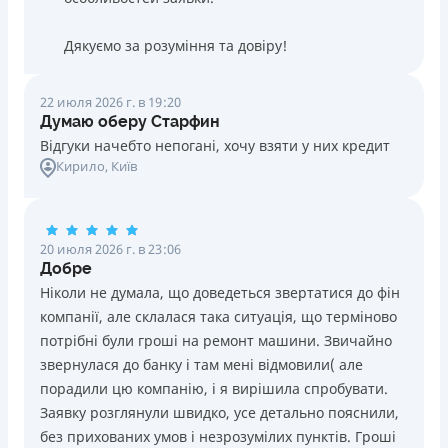
Дякуємо за розуміння та довіру!
22 июля 2026 г. в 19:20
Думаю оберу Старфин
Відгуки начебто непогані, хочу взяти у них кредит
Кирило
, Київ
20 июля 2026 г. в 23:06
Добре
Ніколи не думала, що доведеться звертатися до фін
компанії, але склалася така ситуація, що терміново
потрібні були гроші на ремонт машини. Звичайно
звернулася до банку і там мені відмовили( але
порадили цю компанію, і я вирішила спробувати.
Заявку розглянули швидко, усе детально пояснили,
без прихованих умов і незрозумілих пунктів. Гроші