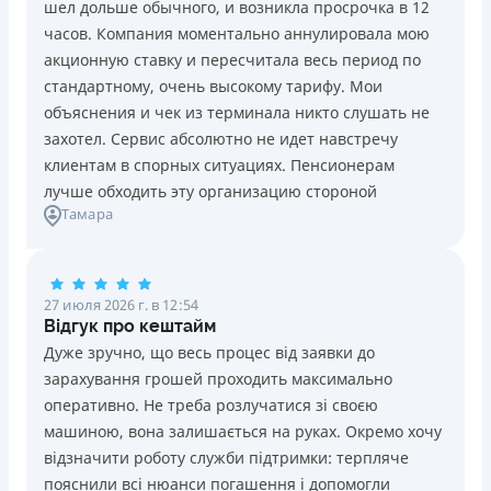
шел дольше обычного, и возникла просрочка в 12
Погашение
Возраст
часов. Компания моментально аннулировала мою
В кассах и терминалах отделений
18 - 70 лет
акционную ставку и пересчитала весь период по
Оплата на расчетный счёт
Преимущества
стандартному, очень высокому тарифу. Мои
Онлайн (через сайт или интернет-банкинг)
Сниженная процентная ставка 0,01% в день для
объяснения и чек из терминала никто слушать не
Через терминалы самообслуживания
новых клиентов на период от 3 до 30 дней (после
захотел. Сервис абсолютно не идет навстречу
Лицензия НБУ
этого стандартная ставка 1%)
клиентам в спорных ситуациях. Пенсионерам
Лицензия НБУ №10
Запрашиваются только данные паспорта, ИНН, номер
лучше обходить эту организацию стороной
Вся информация о кредите
Тамара
банковской карты и телефона
Оформляются кредиты онлайн 24/7. Рассматриваются
100% заявок, в том числе анкеты клиентов с
Подробнее
ПОЛУЧИТЬ ЗАЙМ
проблемной кредитной историей.
27 июля 2026 г. в 12:54
Переводятся деньги на банковскую карту сразу после
Відгук про кештайм
подписания электронного договора о предоставлении
Дуже зручно, що весь процес від заявки до
кредита
зарахування грошей проходить максимально
Дарятся скидки до -99% постоянным клиентам на
оперативно. Не треба розлучатися зі своєю
будущие кредиты согласно программе лояльности
машиною, вона залишається на руках. Окремо хочу
Программа лояльности для постоянных клиентов
відзначити роботу служби підтримки: терпляче
Круглосуточная поддержка
в Viber, Telegram,
пояснили всі нюанси погашення і допомогли