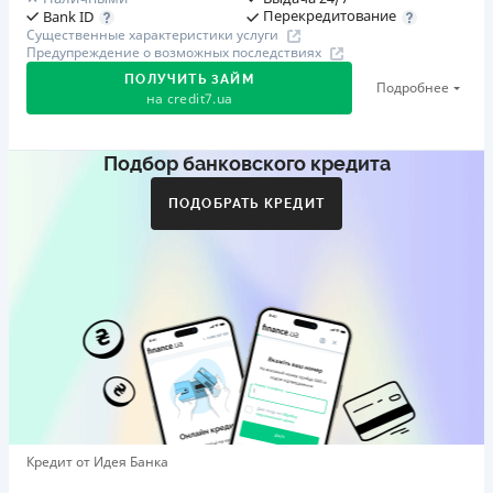
Перекредитование
Bank ID
Существенные характеристики услуги
Предупреждение о возможных последствиях
ПОЛУЧИТЬ ЗАЙМ
Подробнее
на
credit7.ua
Подбор банковского кредита
Акция: «Кешбэк за друга»
Клиент делится реферальной ссылкой с другом. Когда
ПОДОБРАТЬ КРЕДИТ
друг регистрируется и получает первый кредит (от
1000 грн), клиент автоматически получает 400 грн
кешбэка. Акция действует до 10.12.2026
🥉 Бронза FinAwards 2026
Бронзовый призер FinAwards 2026 «Лучшая программа
лояльности»
Первый займ
от 0,01%/день до 30 000 ₴
Повторный займ
Кредит от Идея Банка
от 0,95%/день до 50 000 ₴