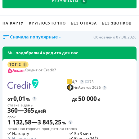
4
РЕЗУЛЬТАТЫ
НА КАРТУ
КРУГЛОСУТОЧНО
БЕЗ ОТКАЗА
БЕЗ ЗВОНКОВ
Сначала популярные
Обновлено 07.08.2026
Мы подобрали 4 кредита для вас
ТОП 2
Кредит от Credit7
Акция
4,7
73
FinAwards 2026
0,01
50 000
от
%
до
₴
ставка в день
360
—
365
дней
срок
1 132,58
—
3 845,25
%
реальная годовая процентная ставка
На карту
За 3 мин
Наличными
Выдача 24/7