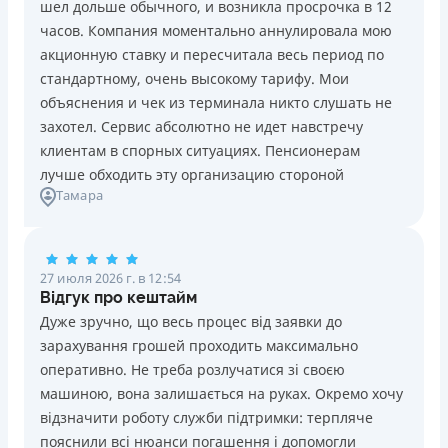
шел дольше обычного, и возникла просрочка в 12
Погашение
Возраст
часов. Компания моментально аннулировала мою
В кассах и терминалах отделений
18 - 70 лет
акционную ставку и пересчитала весь период по
Оплата на расчетный счёт
Преимущества
стандартному, очень высокому тарифу. Мои
Онлайн (через сайт или интернет-банкинг)
Сниженная процентная ставка 0,01% в день для
объяснения и чек из терминала никто слушать не
Через терминалы самообслуживания
новых клиентов на период от 3 до 30 дней (после
захотел. Сервис абсолютно не идет навстречу
Лицензия НБУ
этого стандартная ставка 1%)
клиентам в спорных ситуациях. Пенсионерам
Лицензия НБУ №10
Запрашиваются только данные паспорта, ИНН, номер
лучше обходить эту организацию стороной
Вся информация о кредите
Тамара
банковской карты и телефона
Оформляются кредиты онлайн 24/7. Рассматриваются
100% заявок, в том числе анкеты клиентов с
Подробнее
ПОЛУЧИТЬ ЗАЙМ
проблемной кредитной историей.
27 июля 2026 г. в 12:54
Переводятся деньги на банковскую карту сразу после
Відгук про кештайм
подписания электронного договора о предоставлении
Дуже зручно, що весь процес від заявки до
кредита
зарахування грошей проходить максимально
Дарятся скидки до -99% постоянным клиентам на
оперативно. Не треба розлучатися зі своєю
будущие кредиты согласно программе лояльности
машиною, вона залишається на руках. Окремо хочу
Программа лояльности для постоянных клиентов
відзначити роботу служби підтримки: терпляче
Круглосуточная поддержка
в Viber, Telegram,
пояснили всі нюанси погашення і допомогли