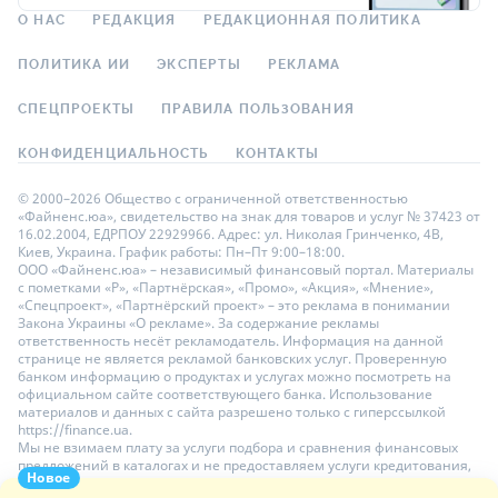
О НАС
РЕДАКЦИЯ
РЕДАКЦИОННАЯ ПОЛИТИКА
ПОЛИТИКА ИИ
ЭКСПЕРТЫ
РЕКЛАМА
СПЕЦПРОЕКТЫ
ПРАВИЛА ПОЛЬЗОВАНИЯ
КОНФИДЕНЦИАЛЬНОСТЬ
КОНТАКТЫ
© 2000–2026 Общество с ограниченной ответственностью
«Файненс.юа», свидетельство на знак для товаров и услуг № 37423 от
16.02.2004, ЕДРПОУ 22929966. Адрес: ул. Николая Гринченко, 4В,
Киев, Украина. График работы: Пн–Пт 9:00–18:00.
ООО «Файненс.юа» – независимый финансовый портал. Материалы
с пометками «Р», «Партнёрская», «Промо», «Акция», «Мнение»,
«Спецпроект», «Партнёрский проект» – это реклама в понимании
Закона Украины «О рекламе». За содержание рекламы
ответственность несёт рекламодатель. Информация на данной
странице не является рекламой банковских услуг. Проверенную
банком информацию о продуктах и услугах можно посмотреть на
официальном сайте соответствующего банка. Использование
материалов и данных с сайта разрешено только с гиперссылкой
https://finance.ua.
Мы не взимаем плату за услуги подбора и сравнения финансовых
предложений в каталогах и не предоставляем услуги кредитования,
Новое
размещения депозитов и страхования. Ваши личные данные на