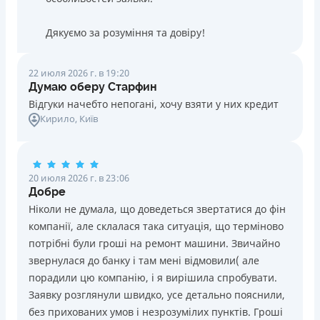
Дякуємо за розуміння та довіру!
22 июля 2026 г. в 19:20
Думаю оберу Старфин
Відгуки начебто непогані, хочу взяти у них кредит
Кирило
, Київ
20 июля 2026 г. в 23:06
Добре
Ніколи не думала, що доведеться звертатися до фін
компанії, але склалася така ситуація, що терміново
потрібні були гроші на ремонт машини. Звичайно
звернулася до банку і там мені відмовили( але
порадили цю компанію, і я вирішила спробувати.
Заявку розглянули швидко, усе детально пояснили,
без прихованих умов і незрозумілих пунктів. Гроші