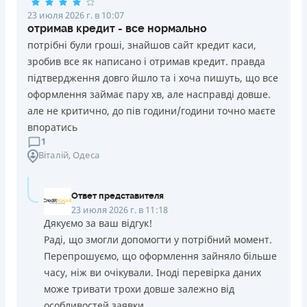
23 июля 2026 г. в 10:07
отримав кредит - все нормально
потрібні були гроші, знайшов сайт кредит каси,
зробив все як написано і отримав кредит. правда
підтвердження довго йшло та і хоча пишуть, що все
оформлення займає пару хв, але насправді довше.
але не критично, до пів години/години точно маєте
впоратись
1
Віталій
, Одеса
Ответ представителя
23 июля 2026 г. в 11:18
Дякуємо за ваш відгук!
Раді, що змогли допомогти у потрібний момент.
Перепрошуємо, що оформлення зайняло більше
часу, ніж ви очікували. Іноді перевірка даних
може тривати трохи довше залежно від
особливостей заявки.