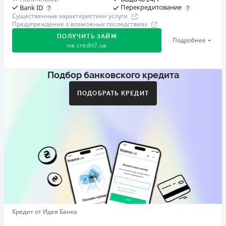
Перекредитование
Bank ID
Существенные характеристики услуги
Предупреждение о возможных последствиях
ПОЛУЧИТЬ ЗАЙМ
Подробнее
на
credit7.ua
Подбор банковского кредита
Акция: «Кешбэк за друга»
Клиент делится реферальной ссылкой с другом. Когда
ПОДОБРАТЬ КРЕДИТ
друг регистрируется и получает первый кредит (от
1000 грн), клиент автоматически получает 400 грн
кешбэка. Акция действует до 10.12.2026
🥉 Бронза FinAwards 2026
Бронзовый призер FinAwards 2026 «Лучшая программа
лояльности»
Первый займ
от 0,01%/день до 30 000 ₴
Повторный займ
Кредит от Идея Банка
от 0,95%/день до 50 000 ₴