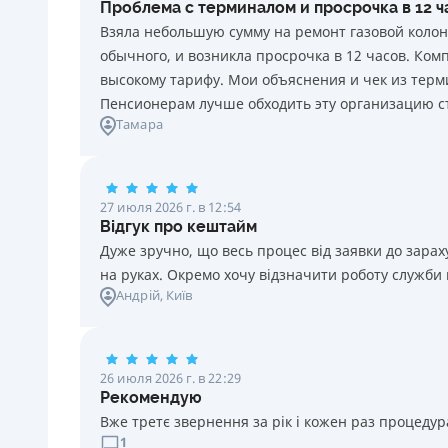
Проблема с терминалом и просрочка в 12 
каждый день нарушения. Штраф не начисляется и не
Взяла небольшую сумму на ремонт газовой колон
уплачивается в течение 3 (трех) календарных дней
обычного, и возникла просрочка в 12 часов. Ко
подряд после окончания срока уплаты
высокому тарифу. Мои объяснения и чек из терми
соответствующего платежа, если Потребитель в этот
Пенсионерам лучше обходить эту организацию с
срок оплатит задолженность по кредиту.
Тамара
Требуемые документы
Паспорт
,
ИНН
Возраст
27 июля 2026 г. в 12:54
18 - 70 лет
Відгук про кештайм
Дуже зручно, що весь процес від заявки до зар
на руках. Окремо хочу відзначити роботу служби
Андрій
, Київ
26 июля 2026 г. в 22:29
Рекомендую
Вже третє звернення за рік і кожен раз процедура
1