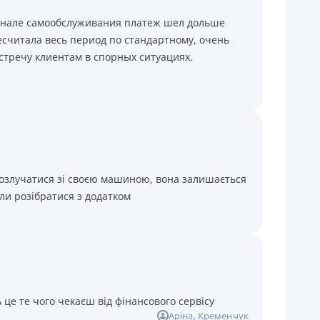
минале самообслуживания платеж шел дольше
считала весь период по стандартному, очень
стречу клиентам в спорных ситуациях.
розлучатися зі своєю машиною, вона залишається
ли розібратися з додатком
 це те чого чекаєш від фінансового сервісу
Аріна
, Кременчук