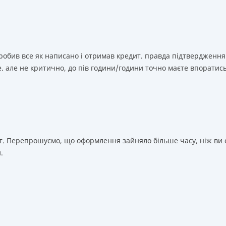
зробив все як написано і отримав кредит. правда підтвердження
. але не критично, до пів години/години точно маєте впоратис
т. Перепрошуємо, що оформлення зайняло більше часу, ніж ви о
.