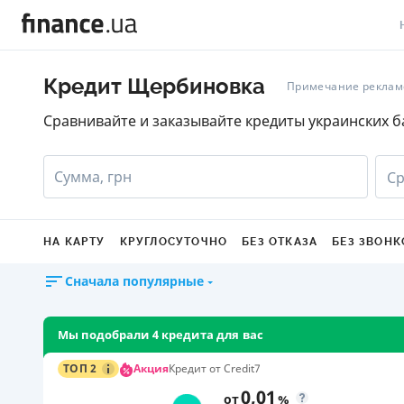
В
Кредит Щербиновка
Примечание реклам
В
Сравнивайте и заказывайте кредиты украинских б
Л
Сумма, грн
Ср
А
Н
НА КАРТУ
КРУГЛОСУТОЧНО
БЕЗ ОТКАЗА
БЕЗ ЗВОНК
С
Сначала популярные
П
Т
Мы подобрали 4 кредита для вас
Р
Акция
ТОП 2
Кредит от Credit7
0,01
от
%