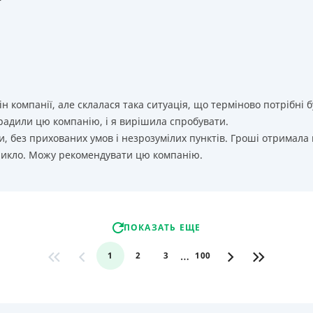
т
ін компанії, але склалася така ситуація, що терміново потрібн
орадили цю компанію, і я вирішила спробувати.
, без прихованих умов і незрозумілих пунктів. Гроші отримала
никло. Можу рекомендувати цю компанію.
ПОКАЗАТЬ ЕЩЕ
…
1
2
3
100