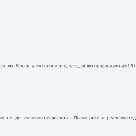
а вже більше десятка номерів, але дзвінки продовжуються! Я НІ
, но здесь условия неадекватны. Посмотрите на реальную годо