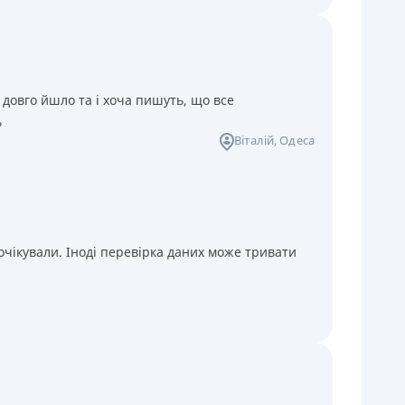
 довго йшло та і хоча пишуть, що все
ь
Віталій
, Одеса
чікували. Іноді перевірка даних може тривати