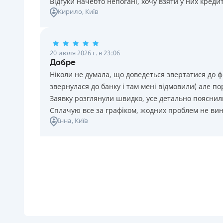
Відгуки начебто непогані, хочу взяти у них креди
Кирило
, Київ
20 июля 2026 г. в 23:06
Добре
Ніколи не думала, що доведеться звертатися до ф
звернулася до банку і там мені відмовили( але п
Заявку розглянули швидко, усе детально пояснили
Сплачую все за графіком, жодних проблем не ви
Інна
, Київ