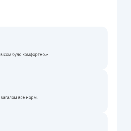
Через терминалы Приватбанка
Через терминалы самообслуживания
ицензия НБУ
ицензия переоформлена 14.03.2024 г.
ся информация о кредите
вісом було комфортно.»
 загалом все норм.