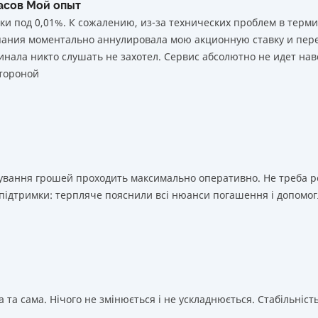
часов Мой опыт
ки под 0,01%. К сожалению, из-за технических проблем в тер
мпания моментально аннулировала мою акционную ставку и пере
нала никто слушать не захотел. Сервис абсолютно не идет нав
тороной
ахування грошей проходить максимально оперативно. Не треба 
 підтримки: терпляче пояснили всі нюанси погашення і допомог
 та сама. Нічого не змінюється і не ускладнюється. Стабільність