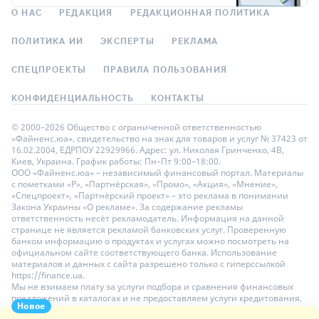
О НАС
РЕДАКЦИЯ
РЕДАКЦИОННАЯ ПОЛИТИКА
ПОЛИТИКА ИИ
ЭКСПЕРТЫ
РЕКЛАМА
СПЕЦПРОЕКТЫ
ПРАВИЛА ПОЛЬЗОВАНИЯ
КОНФИДЕНЦИАЛЬНОСТЬ
КОНТАКТЫ
© 2000–2026 Общество с ограниченной ответственностью
«Файненс.юа», свидетельство на знак для товаров и услуг № 37423 от
16.02.2004, ЕДРПОУ 22929966. Адрес: ул. Николая Гринченко, 4В,
Киев, Украина. График работы: Пн–Пт 9:00–18:00.
ООО «Файненс.юа» – независимый финансовый портал. Материалы
с пометками «Р», «Партнёрская», «Промо», «Акция», «Мнение»,
«Спецпроект», «Партнёрский проект» – это реклама в понимании
Закона Украины «О рекламе». За содержание рекламы
ответственность несёт рекламодатель. Информация на данной
странице не является рекламой банковских услуг. Проверенную
банком информацию о продуктах и услугах можно посмотреть на
официальном сайте соответствующего банка. Использование
материалов и данных с сайта разрешено только с гиперссылкой
https://finance.ua.
Мы не взимаем плату за услуги подбора и сравнения финансовых
предложений в каталогах и не предоставляем услуги кредитования,
Новое
размещения депозитов и страхования. Ваши личные данные на