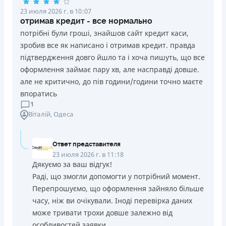
23 июля 2026 г. в 10:07
отримав кредит - все нормально
потрібні були гроші, знайшов сайт кредит каси,
зробив все як написано і отримав кредит. правда
підтвердження довго йшло та і хоча пишуть, що все
оформлення займає пару хв, але насправді довше.
але не критично, до пів години/години точно маєте
впоратись
1
Віталій
, Одеса
Ответ представителя
23 июля 2026 г. в 11:18
Дякуємо за ваш відгук!
Раді, що змогли допомогти у потрібний момент.
Перепрошуємо, що оформлення зайняло більше
часу, ніж ви очікували. Іноді перевірка даних
може тривати трохи довше залежно від
особливостей заявки.