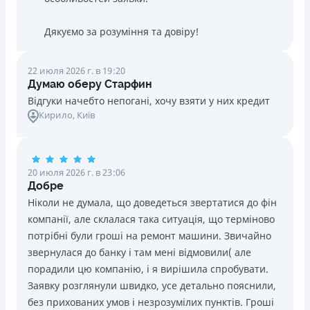
Дякуємо за розуміння та довіру!
22 июля 2026 г. в 19:20
Думаю оберу Старфин
Відгуки начебто непогані, хочу взяти у них кредит
Кирило
, Київ
20 июля 2026 г. в 23:06
Добре
Ніколи не думала, що доведеться звертатися до фін
компанії, але склалася така ситуація, що терміново
потрібні були гроші на ремонт машини. Звичайно
звернулася до банку і там мені відмовили( але
порадили цю компанію, і я вирішила спробувати.
Заявку розглянули швидко, усе детально пояснили,
без прихованих умов і незрозумілих пунктів. Гроші