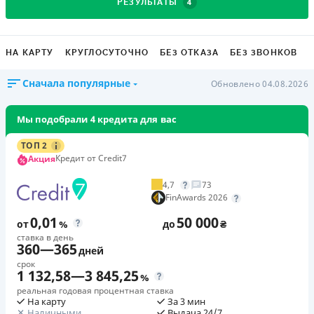
4
РЕЗУЛЬТАТЫ
НА КАРТУ
КРУГЛОСУТОЧНО
БЕЗ ОТКАЗА
БЕЗ ЗВОНКОВ
Сначала популярные
Обновлено 04.08.2026
Мы подобрали 4 кредита для вас
ТОП 2
Кредит от Credit7
Акция
4,7
73
FinAwards 2026
0,01
50 000
от
%
до
₴
ставка в день
360
—
365
дней
срок
1 132,58
—
3 845,25
%
реальная годовая процентная ставка
На карту
За 3 мин
Наличными
Выдача 24/7