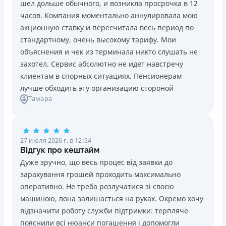
шел дольше обычного, и возникла просрочка в 12
Погашение
Возраст
часов. Компания моментально аннулировала мою
В кассах и терминалах отделений
18 - 70 лет
акционную ставку и пересчитала весь период по
Оплата на расчетный счёт
Преимущества
стандартному, очень высокому тарифу. Мои
Онлайн (через сайт или интернет-банкинг)
Сниженная процентная ставка 0,01% в день для
объяснения и чек из терминала никто слушать не
Через терминалы самообслуживания
новых клиентов на период от 3 до 30 дней (после
захотел. Сервис абсолютно не идет навстречу
Лицензия НБУ
этого стандартная ставка 1%)
клиентам в спорных ситуациях. Пенсионерам
Лицензия НБУ №10
Запрашиваются только данные паспорта, ИНН, номер
лучше обходить эту организацию стороной
Вся информация о кредите
Тамара
банковской карты и телефона
Оформляются кредиты онлайн 24/7. Рассматриваются
100% заявок, в том числе анкеты клиентов с
Подробнее
ПОЛУЧИТЬ ЗАЙМ
проблемной кредитной историей.
27 июля 2026 г. в 12:54
Переводятся деньги на банковскую карту сразу после
Відгук про кештайм
подписания электронного договора о предоставлении
Дуже зручно, що весь процес від заявки до
кредита
зарахування грошей проходить максимально
Дарятся скидки до -99% постоянным клиентам на
оперативно. Не треба розлучатися зі своєю
будущие кредиты согласно программе лояльности
машиною, вона залишається на руках. Окремо хочу
Программа лояльности для постоянных клиентов
відзначити роботу служби підтримки: терпляче
Круглосуточная поддержка
в Viber, Telegram,
пояснили всі нюанси погашення і допомогли