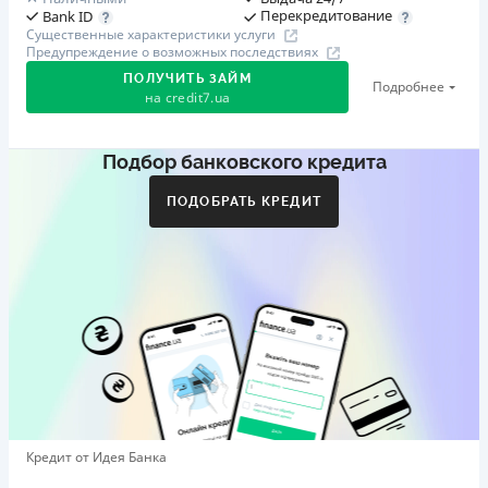
Перекредитование
Bank ID
Существенные характеристики услуги
Предупреждение о возможных последствиях
ПОЛУЧИТЬ ЗАЙМ
Подробнее
на
credit7.ua
Подбор банковского кредита
Акция: «Кешбэк за друга»
Клиент делится реферальной ссылкой с другом. Когда
ПОДОБРАТЬ КРЕДИТ
друг регистрируется и получает первый кредит (от
1000 грн), клиент автоматически получает 400 грн
кешбэка. Акция действует до 10.12.2026
🥉 Бронза FinAwards 2026
Бронзовый призер FinAwards 2026 «Лучшая программа
лояльности»
Первый займ
от 0,01%/день до 30 000 ₴
Повторный займ
Кредит от Идея Банка
от 0,95%/день до 50 000 ₴