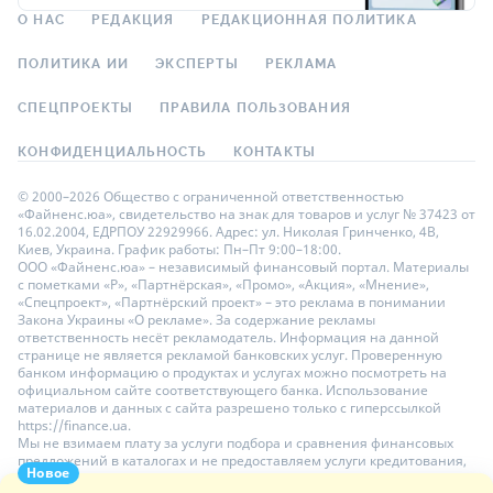
О НАС
РЕДАКЦИЯ
РЕДАКЦИОННАЯ ПОЛИТИКА
ПОЛИТИКА ИИ
ЭКСПЕРТЫ
РЕКЛАМА
СПЕЦПРОЕКТЫ
ПРАВИЛА ПОЛЬЗОВАНИЯ
КОНФИДЕНЦИАЛЬНОСТЬ
КОНТАКТЫ
© 2000–2026 Общество с ограниченной ответственностью
«Файненс.юа», свидетельство на знак для товаров и услуг № 37423 от
16.02.2004, ЕДРПОУ 22929966. Адрес: ул. Николая Гринченко, 4В,
Киев, Украина. График работы: Пн–Пт 9:00–18:00.
ООО «Файненс.юа» – независимый финансовый портал. Материалы
с пометками «Р», «Партнёрская», «Промо», «Акция», «Мнение»,
«Спецпроект», «Партнёрский проект» – это реклама в понимании
Закона Украины «О рекламе». За содержание рекламы
ответственность несёт рекламодатель. Информация на данной
странице не является рекламой банковских услуг. Проверенную
банком информацию о продуктах и услугах можно посмотреть на
официальном сайте соответствующего банка. Использование
материалов и данных с сайта разрешено только с гиперссылкой
https://finance.ua.
Мы не взимаем плату за услуги подбора и сравнения финансовых
предложений в каталогах и не предоставляем услуги кредитования,
Новое
размещения депозитов и страхования. Ваши личные данные на