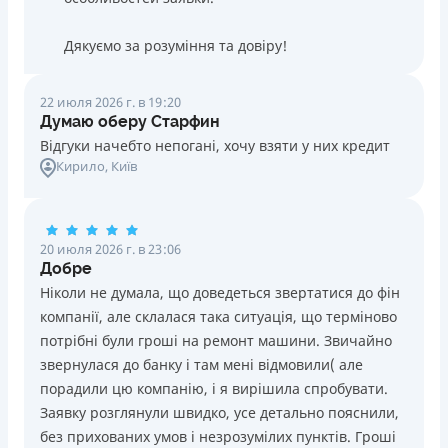
Дякуємо за розуміння та довіру!
22 июля 2026 г. в 19:20
Думаю оберу Старфин
Відгуки начебто непогані, хочу взяти у них кредит
Кирило
, Київ
20 июля 2026 г. в 23:06
Добре
Ніколи не думала, що доведеться звертатися до фін
компанії, але склалася така ситуація, що терміново
потрібні були гроші на ремонт машини. Звичайно
звернулася до банку і там мені відмовили( але
порадили цю компанію, і я вирішила спробувати.
Заявку розглянули швидко, усе детально пояснили,
без прихованих умов і незрозумілих пунктів. Гроші