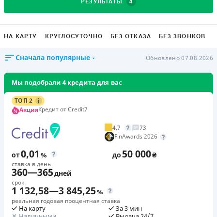
4
РЕЗУЛЬТАТЫ
НА КАРТУ
КРУГЛОСУТОЧНО
БЕЗ ОТКАЗА
БЕЗ ЗВОНКОВ
Сначала популярные
Обновлено 07.08.2026
Мы подобрали 4 кредита для вас
ТОП 2
Кредит от Credit7
Акция
4,7
73
FinAwards 2026
0,01
50 000
от
%
до
₴
ставка в день
360
—
365
дней
срок
1 132,58
—
3 845,25
%
реальная годовая процентная ставка
На карту
За 3 мин
Наличными
Выдача 24/7