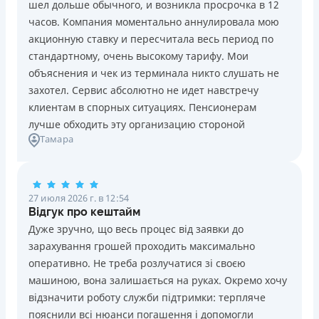
шел дольше обычного, и возникла просрочка в 12
Погашение
Возраст
часов. Компания моментально аннулировала мою
В кассах и терминалах отделений
18 - 70 лет
акционную ставку и пересчитала весь период по
Оплата на расчетный счёт
Преимущества
стандартному, очень высокому тарифу. Мои
Онлайн (через сайт или интернет-банкинг)
Сниженная процентная ставка 0,01% в день для
объяснения и чек из терминала никто слушать не
Через терминалы самообслуживания
новых клиентов на период от 3 до 30 дней (после
захотел. Сервис абсолютно не идет навстречу
Лицензия НБУ
этого стандартная ставка 1%)
клиентам в спорных ситуациях. Пенсионерам
Лицензия НБУ №10
Запрашиваются только данные паспорта, ИНН, номер
лучше обходить эту организацию стороной
Вся информация о кредите
Тамара
банковской карты и телефона
Оформляются кредиты онлайн 24/7. Рассматриваются
100% заявок, в том числе анкеты клиентов с
Подробнее
ПОЛУЧИТЬ ЗАЙМ
проблемной кредитной историей.
27 июля 2026 г. в 12:54
Переводятся деньги на банковскую карту сразу после
Відгук про кештайм
подписания электронного договора о предоставлении
Дуже зручно, що весь процес від заявки до
кредита
зарахування грошей проходить максимально
Дарятся скидки до -99% постоянным клиентам на
оперативно. Не треба розлучатися зі своєю
будущие кредиты согласно программе лояльности
машиною, вона залишається на руках. Окремо хочу
Программа лояльности для постоянных клиентов
відзначити роботу служби підтримки: терпляче
Круглосуточная поддержка
в Viber, Telegram,
пояснили всі нюанси погашення і допомогли