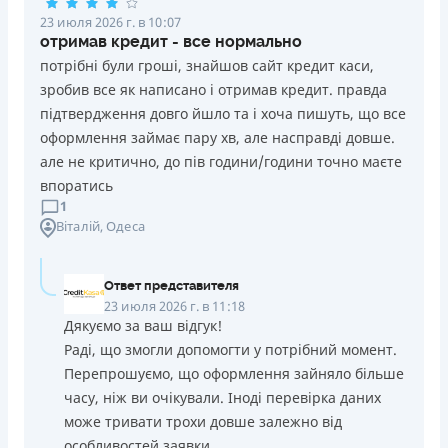
23 июля 2026 г. в 10:07
отримав кредит - все нормально
потрібні були гроші, знайшов сайт кредит каси,
зробив все як написано і отримав кредит. правда
підтвердження довго йшло та і хоча пишуть, що все
оформлення займає пару хв, але насправді довше.
але не критично, до пів години/години точно маєте
впоратись
1
Віталій
, Одеса
Ответ представителя
23 июля 2026 г. в 11:18
Дякуємо за ваш відгук!
Раді, що змогли допомогти у потрібний момент.
Перепрошуємо, що оформлення зайняло більше
часу, ніж ви очікували. Іноді перевірка даних
може тривати трохи довше залежно від
особливостей заявки.