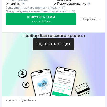
Перекредитование
Bank ID
Существенные характеристики услуги
Предупреждение о возможных последствиях
ПОЛУЧИТЬ ЗАЙМ
Подробнее
на
credit7.ua
Подбор банковского кредита
Акция: «Кешбэк за друга»
Клиент делится реферальной ссылкой с другом. Когда
ПОДОБРАТЬ КРЕДИТ
друг регистрируется и получает первый кредит (от
1000 грн), клиент автоматически получает 400 грн
кешбэка. Акция действует до 10.12.2026
🥉 Бронза FinAwards 2026
Бронзовый призер FinAwards 2026 «Лучшая программа
лояльности»
Первый займ
от 0,01%/день до 30 000 ₴
Повторный займ
Кредит от Идея Банка
от 0,95%/день до 50 000 ₴